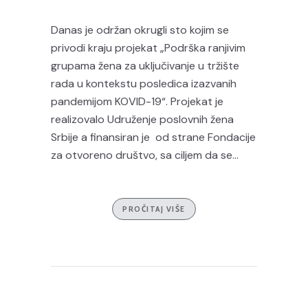
Danas je održan okrugli sto kojim se
privodi kraju projekat „Podrška ranjivim
grupama žena za uključivanje u tržište
rada u kontekstu posledica izazvanih
pandemijom KOVID-19“. Projekat je
realizovalo Udruženje poslovnih žena
Srbije a finansiran je od strane Fondacije
za otvoreno društvo, sa ciljem da se...
PROČITAJ VIŠE