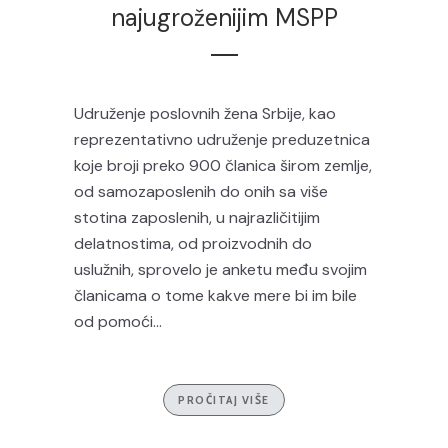
najugroženijim MSPP
Udruženje poslovnih žena Srbije, kao
reprezentativno udruženje preduzetnica
koje broji preko 900 članica širom zemlje,
od samozaposlenih do onih sa više
stotina zaposlenih, u najrazličitijim
delatnostima, od proizvodnih do
uslužnih, sprovelo je anketu među svojim
članicama o tome kakve mere bi im bile
od pomoći...
PROČITAJ VIŠE