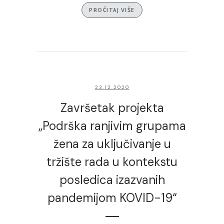
PROČITAJ VIŠE
23.12.2020
Završetak projekta
„Podrška ranjivim grupama
žena za uključivanje u
tržište rada u kontekstu
posledica izazvanih
pandemijom KOVID-19“