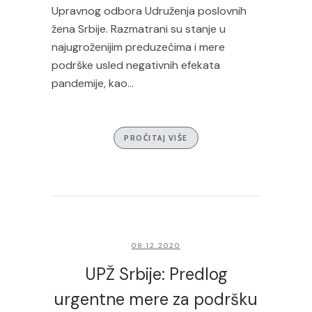
Upravnog odbora Udruženja poslovnih
žena Srbije. Razmatrani su stanje u
najugroženijim preduzećima i mere
podrške usled negativnih efekata
pandemije, kao...
PROČITAJ VIŠE
08.12.2020
UPŽ Srbije: Predlog
urgentne mere za podršku