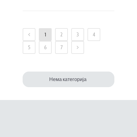
1
2
3
4
5
6
7
Нема категорија