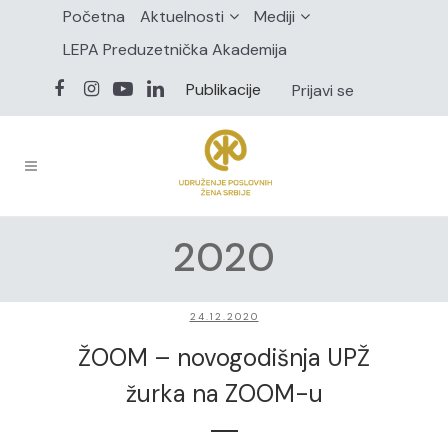
Početna
Aktuelnosti
Mediji
LEPA Preduzetnička Akademija
Publikacije
Prijavi se
2020
24.12.2020
ŽOOM – novogodišnja UPŽ
žurka na ZOOM-u