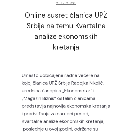
21.12.2020
Online susret članica UPŽ
Srbije na temu Kvartalne
analize ekonomskih
kretanja
Umesto uobičajene radne večere na
kojoj članica UPŽ Srbije Radojka Nikolić,
urednica časopisa „Ekonometar“ i
„Magazin Biznis“ ostalim članicama
predstavlja najnovija ekonomska kretanja
i predviđanja za naredni period,
Kvartalne analize ekonomskih kretanja,
poslednje u ovoj godini, održane su