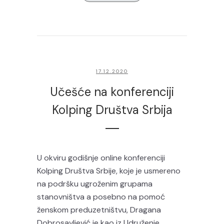
17.12.2020
Učešće na konferenciji
Kolping Društva Srbija
U okviru godišnje online konferenciji
Kolping Društva Srbije, koje je usmereno
na podršku ugroženim grupama
stanovništva a posebno na pomoć
ženskom preduzetništvu, Dragana
Dobrosavljević je kao iz Udruženje