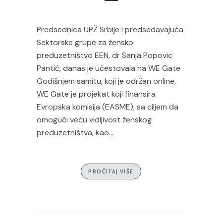
Predsednica UPŽ Srbije i predsedavajuća
Sektorske grupe za žensko
preduzetništvo EEN, dr Sanja Popovic
Pantić, danas je učestovala na WE Gate
Godišnjem samitu, koji je održan online.
WE Gate je projekat koji finansira
Evropska komisija (EASME), sa ciljem da
omogući veću vidljivost ženskog
preduzetništva, kao...
PROČITAJ VIŠE