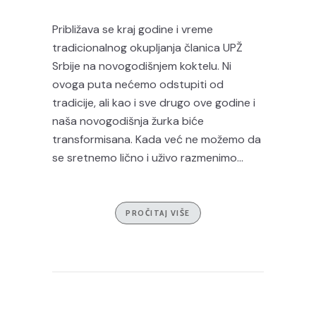
Približava se kraj godine i vreme
tradicionalnog okupljanja članica UPŽ
Srbije na novogodišnjem koktelu. Ni
ovoga puta nećemo odstupiti od
tradicije, ali kao i sve drugo ove godine i
naša novogodišnja žurka biće
transformisana. Kada već ne možemo da
se sretnemo lično i uživo razmenimo...
PROČITAJ VIŠE