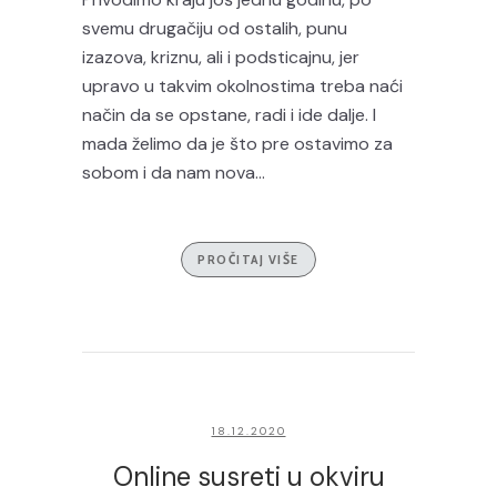
svemu drugačiju od ostalih, punu
izazova, kriznu, ali i podsticajnu, jer
upravo u takvim okolnostima treba naći
način da se opstane, radi i ide dalje. I
mada želimo da je što pre ostavimo za
sobom i da nam nova...
PROČITAJ VIŠE
18.12.2020
Online susreti u okviru