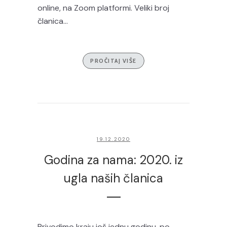
online, na Zoom platformi. Veliki broj
članica...
PROČITAJ VIŠE
19.12.2020
Godina za nama: 2020. iz
ugla naših članica
Privodimo kraju još jednu godinu, po