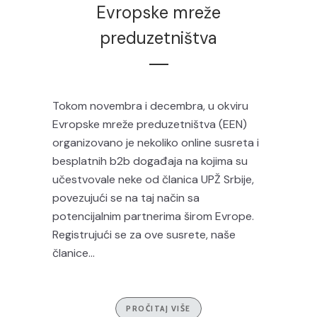
Evropske mreže
preduzetništva
Tokom novembra i decembra, u okviru
Evropske mreže preduzetništva (EEN)
organizovano je nekoliko online susreta i
besplatnih b2b događaja na kojima su
učestvovale neke od članica UPŽ Srbije,
povezujući se na taj način sa
potencijalnim partnerima širom Evrope.
Registrujući se za ove susrete, naše
članice...
PROČITAJ VIŠE