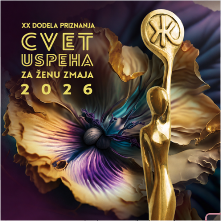
Početna
Aktuelnosti
Mediji
LEPA Preduzetnička Akademija
Publikacije
Prijavi se
Udruženje poslovnih žena Srbije
e-Savetodavni
centar
Platforma
e-
Savetodavni
centar
nastala je u
okviru projekta „Uključivanje