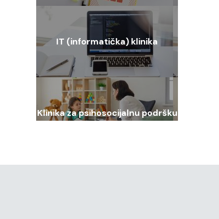
IT (informatička) klinika
Klinika za psihosocijalnu podršku