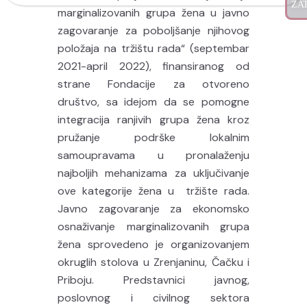
marginalizovanih grupa žena u javno
zagovaranje za poboljšanje njihovog
položaja na tržištu rada“ (septembar
2021-april 2022), finansiranog od
strane Fondacije za otvoreno
društvo, sa idejom da se pomogne
integracija ranjivih grupa žena kroz
pružanje podrške lokalnim
samoupravama u pronalaženju
najboljih mehanizama za uključivanje
ove kategorije žena u tržište rada.
Javno zagovaranje za ekonomsko
osnaživanje marginalizovanih grupa
žena sprovedeno je organizovanjem
okruglih stolova u Zrenjaninu, Čačku i
Priboju. Predstavnici javnog,
poslovnog i civilnog sektora