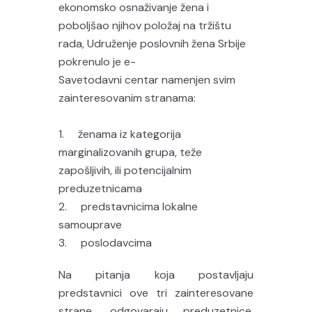
ekonomsko osnaživanje žena i
poboljšao njihov položaj na tržištu
rada, Udruženje poslovnih žena Srbije
pokrenulo je e-
Savetodavni centar namenjen svim
zainteresovanim stranama:
1. ženama iz kategorija
marginalizovanih grupa, teže
zapošljivih, ili potencijalnim
preduzetnicama
2. predstavnicima lokalne
samouprave
3. poslodavcima
Na pitanja koja postavljaju
predstavnici ove tri zainteresovane
strane, odgovaraju preduzetnice,