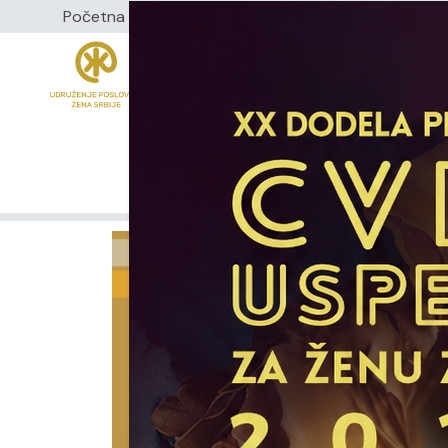
Početna
Aktuelnosti
Mediji
LEPA Preduzetni
O NAMA
E-UPŽ
PROJE