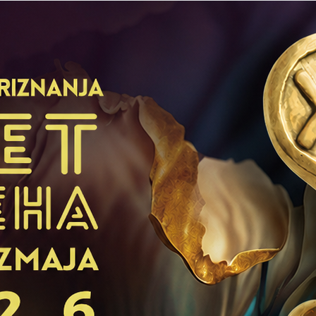
čka Akademija
UPŽ Srbija
Loyalty program
KTI
PUBLIKACIJE
E-MENTORING
E-SAVETO