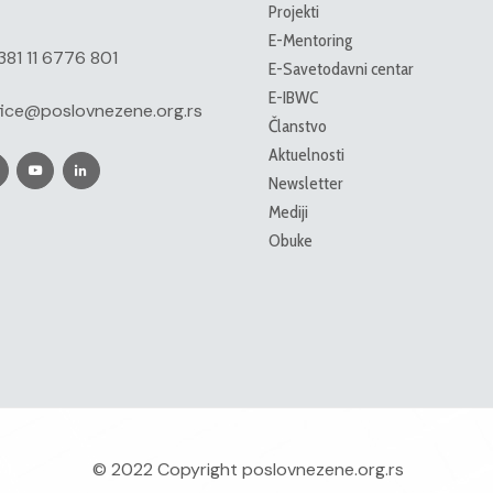
Projekti
E-Mentoring
381 11 6776 801
E-Savetodavni centar
E-IBWC
fice@poslovnezene.org.rs
Članstvo
Aktuelnosti
Newsletter
Mediji
Obuke
© 2022 Copyright
poslovnezene.org.rs