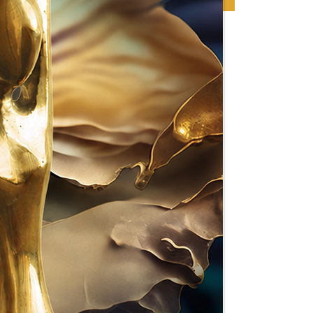
ženja da kupuju proizvode i usluge
lanici dostavlja uz redovno izmirenje