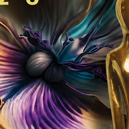
je na nacionalnom nivou i omogućava članicama Udru
 a uz važeću člansku kartu Udruženja koja se svakoj č