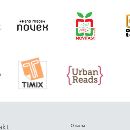
akt
O nama