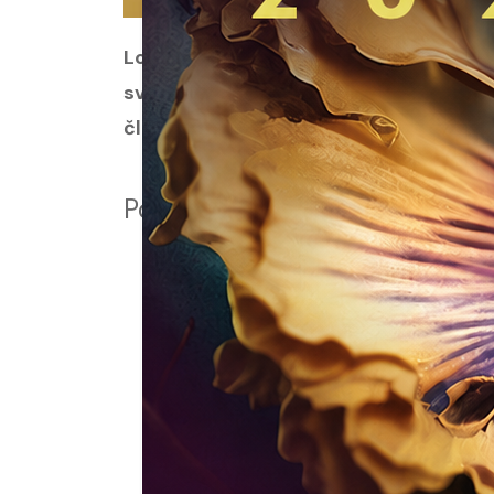
Loyalty program UPŽ Srbije osmišljen 
svojih koleginica i članica UPŽ Srbije,
članarine.
Podržano od: