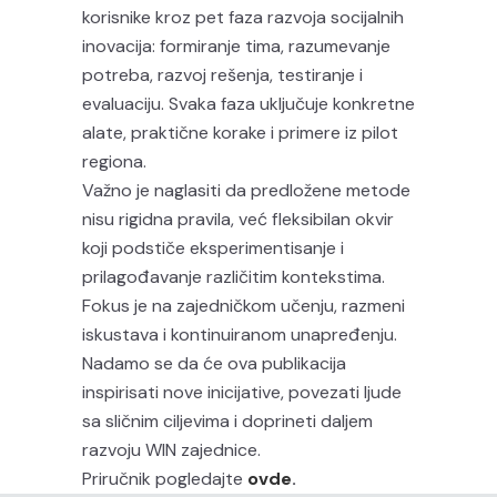
korisnike kroz pet faza razvoja socijalnih
inovacija: formiranje tima, razumevanje
potreba, razvoj rešenja, testiranje i
evaluaciju. Svaka faza uključuje konkretne
alate, praktične korake i primere iz pilot
regiona.
Važno je naglasiti da predložene metode
nisu rigidna pravila, već fleksibilan okvir
koji podstiče eksperimentisanje i
prilagođavanje različitim kontekstima.
Fokus je na zajedničkom učenju, razmeni
iskustava i kontinuiranom unapređenju.
Nadamo se da će ova publikacija
inspirisati nove inicijative, povezati ljude
sa sličnim ciljevima i doprineti daljem
razvoju WIN zajednice.
Priručnik pogledajte
ovde
.