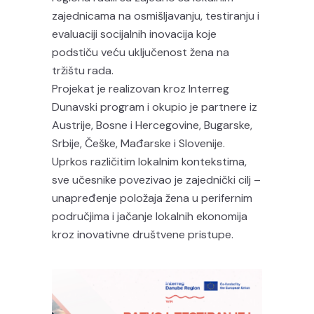
zajednicama na osmišljavanju, testiranju i
evaluaciji socijalnih inovacija koje
podstiču veću uključenost žena na
tržištu rada.
Projekat je realizovan kroz Interreg
Dunavski program i okupio je partnere iz
Austrije, Bosne i Hercegovine, Bugarske,
Srbije, Češke, Mađarske i Slovenije.
Uprkos različitim lokalnim kontekstima,
sve učesnike povezivao je zajednički cilj –
unapređenje položaja žena u perifernim
područjima i jačanje lokalnih ekonomija
kroz inovativne društvene pristupe.