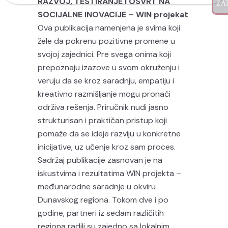
RAZVOJ, TESTIRANJE I OSVRT NA
SOCIJALNE INOVACIJE – WIN projekat
Ova publikacija namenjena je svima koji
žele da pokrenu pozitivne promene u
svojoj zajednici. Pre svega onima koji
prepoznaju izazove u svom okruženju i
veruju da se kroz saradnju, empatiju i
kreativno razmišljanje mogu pronaći
održiva rešenja. Priručnik nudi jasno
strukturisan i praktičan pristup koji
pomaže da se ideje razviju u konkretne
inicijative, uz učenje kroz sam proces.
Sadržaj publikacije zasnovan je na
iskustvima i rezultatima WIN projekta –
međunarodne saradnje u okviru
Dunavskog regiona. Tokom dve i po
godine, partneri iz sedam različitih
regiona radili su zajedno sa lokalnim