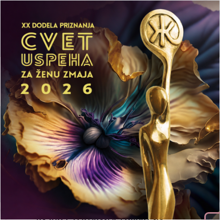
Početna
Aktuelnosti
Mediji
LEPA Preduzetnička Akademija
Publikacije
Prijavi se
Metodološki
priručnik – WIN
projekat