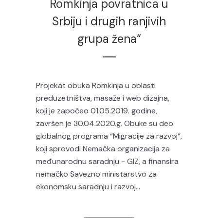
Romkinja povratnica u
Srbiju i drugih ranjivih
grupa žena“
Projekat obuka Romkinja u oblasti
preduzetništva, masaže i web dizajna,
koji je započeo 01.05.2019. godine,
završen je 30.04.2020.g. Obuke su deo
globalnog programa “Migracije za razvoj“,
koji sprovodi Nemačka organizacija za
međunarodnu saradnju - GIZ, a finansira
nemačko Savezno ministarstvo za
ekonomsku saradnju i razvoj...