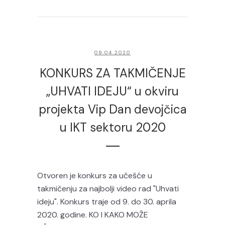
09.04.2020
KONKURS ZA TAKMIČENJE
„UHVATI IDEJU“ u okviru
projekta Vip Dan devojčica
u IKT sektoru 2020
Otvoren je konkurs za učešće u
takmičenju za najbolji video rad "Uhvati
ideju". Konkurs traje od 9. do 30. aprila
2020. godine. KO I KAKO MOŽE