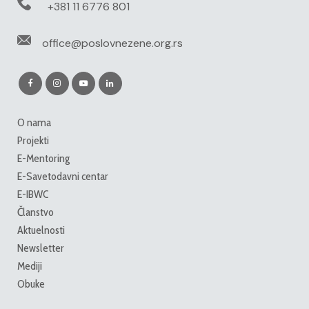
+381 11 6776 801
office@poslovnezene.org.rs
O nama
Projekti
E-Mentoring
E-Savetodavni centar
E-IBWC
Članstvo
Aktuelnosti
Newsletter
Mediji
Obuke