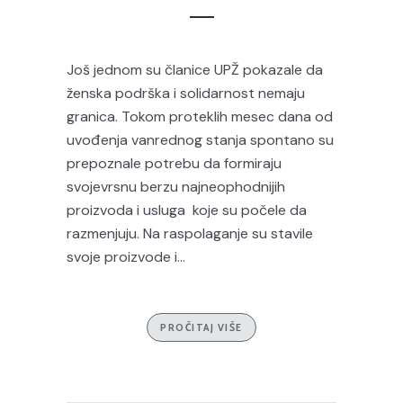
Još jednom su članice UPŽ pokazale da
ženska podrška i solidarnost nemaju
granica. Tokom proteklih mesec dana od
uvođenja vanrednog stanja spontano su
prepoznale potrebu da formiraju
svojevrsnu berzu najneophodnijih
proizvoda i usluga koje su počele da
razmenjuju. Na raspolaganje su stavile
svoje proizvode i...
PROČITAJ VIŠE