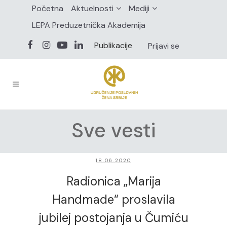
Početna
Aktuelnosti
Mediji
LEPA Preduzetnička Akademija
Publikacije
Prijavi se
Sve vesti
18.06.2020
Radionica „Marija
Handmade“ proslavila
jubilej postojanja u Čumiću