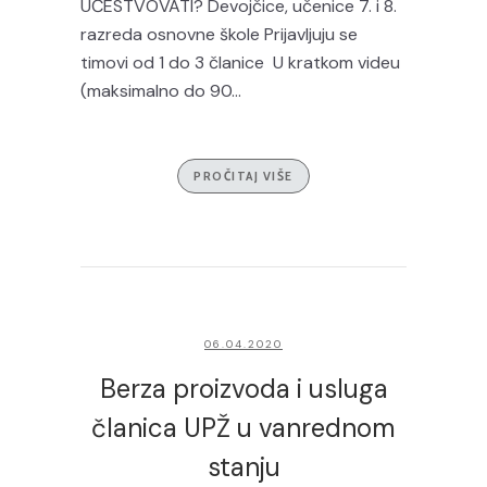
UČESTVOVATI? Devojčice, učenice 7. i 8.
razreda osnovne škole Prijavljuju se
timovi od 1 do 3 članice U kratkom videu
(maksimalno do 90...
PROČITAJ VIŠE
06.04.2020
Berza proizvoda i usluga
članica UPŽ u vanrednom
stanju