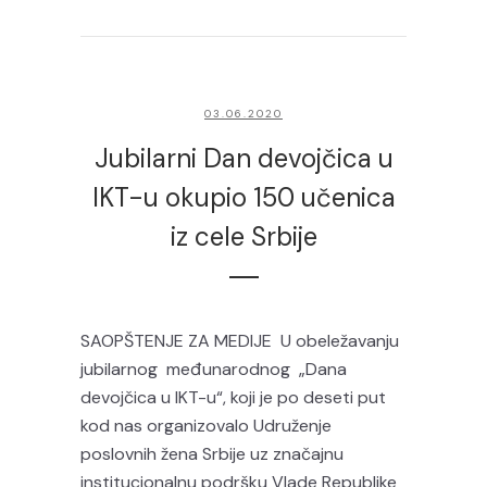
03.06.2020
Jubilarni Dan devojčica u
IKT-u okupio 150 učenica
iz cele Srbije
SAOPŠTENJE ZA MEDIJE U obeležavanju
jubilarnog međunarodnog „Dana
devojčica u IKT-u“, koji je po deseti put
kod nas organizovalo Udruženje
poslovnih žena Srbije uz značajnu
institucionalnu podršku Vlade Republike