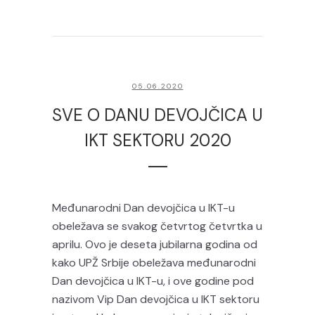
05.06.2020
SVE O DANU DEVOJČICA U
IKT SEKTORU 2020
Međunarodni Dan devojčica u IKT-u
obeležava se svakog četvrtog četvrtka u
aprilu. Ovo je deseta jubilarna godina od
kako UPŽ Srbije obeležava međunarodni
Dan devojčica u IKT-u, i ove godine pod
nazivom Vip Dan devojčica u IKT sektoru