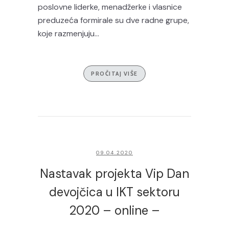
poslovne liderke, menadžerke i vlasnice
preduzeća formirale su dve radne grupe,
koje razmenjuju...
PROČITAJ VIŠE
09.04.2020
Nastavak projekta Vip Dan
devojčica u IKT sektoru
2020 – online –