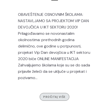
OBAVEŠTENJE OSNOVNIM ŠKOLAMA:
NASTAVLJAMO SA PROJEKTOM VIP DAN
DEVOJČICA U IKT SEKTORU 2020!
Prilagođavamo se novonastalim
okolnostima: prethodnih godina
delimično, ove godine u potpunosti,
projekat Vip Dan devojčica u IKT sektoru
2020 biće ONLINE MANIFESTACIJA
Zahvaljujemo školama koje su se do sada
prijavile želeći da se uključe u projekat i
pozivamo...
PROČITAJ VIŠE