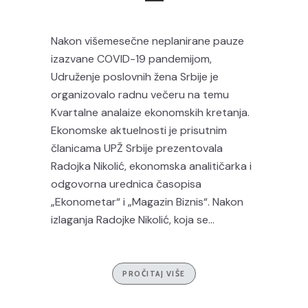
Nakon višemesečne neplanirane pauze
izazvane COVID-19 pandemijom,
Udruženje poslovnih žena Srbije je
organizovalo radnu večeru na temu
Kvartalne analaize ekonomskih kretanja.
Ekonomske aktuelnosti je prisutnim
članicama UPŽ Srbije prezentovala
Radojka Nikolić, ekonomska analitičarka i
odgovorna urednica časopisa
„Ekonometar“ i „Magazin Biznis“. Nakon
izlaganja Radojke Nikolić, koja se...
PROČITAJ VIŠE