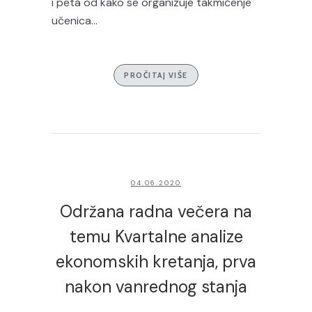
i peta od kako se organizuje takmičenje
učenica...
PROČITAJ VIŠE
04.06.2020
Održana radna večera na
temu Kvartalne analize
ekonomskih kretanja, prva
nakon vanrednog stanja