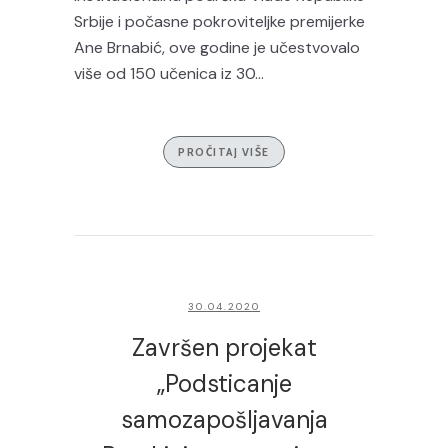
Srbije i počasne pokroviteljke premijerke
Ane Brnabić, ove godine je učestvovalo
više od 150 učenica iz 30...
PROČITAJ VIŠE
30.04.2020
Završen projekat
„Podsticanje
samozapošljavanja