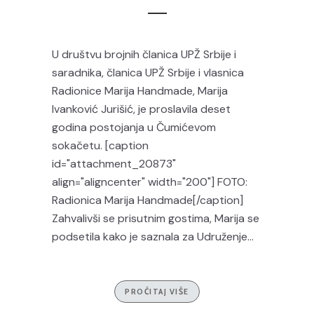
U društvu brojnih članica UPŽ Srbije i
saradnika, članica UPŽ Srbije i vlasnica
Radionice Marija Handmade, Marija
Ivanković Jurišić, je proslavila deset
godina postojanja u Čumićevom
sokačetu. [caption
id="attachment_20873"
align="aligncenter" width="200"] FOTO:
Radionica Marija Handmade[/caption]
Zahvalivši se prisutnim gostima, Marija se
podsetila kako je saznala za Udruženje...
PROČITAJ VIŠE