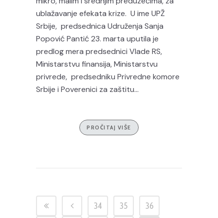
mikro, malim i srednjim preduzećima, za
ublažavanje efekata krize. U ime UPŽ
Srbije, predsednica Udruženja Sanja
Popović Pantić 23. marta uputila je
predlog mera predsednici Vlade RS,
Ministarstvu finansija, Ministarstvu
privrede, predsedniku Privredne komore
Srbije i Poverenici za zaštitu...
PROČITAJ VIŠE
34
35
36