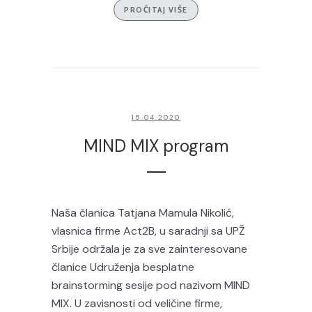
PROČITAJ VIŠE
15.04.2020
MIND MIX program
Naša članica Tatjana Mamula Nikolić,
vlasnica firme Act2B, u saradnji sa UPŽ
Srbije održala je za sve zainteresovane
članice Udruženja besplatne
brainstorming sesije pod nazivom MIND
MIX. U zavisnosti od veličine firme,