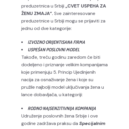
preduzetnica u Srbiji
„CVET USPEHA ZA
ŽENU ZMAJA“.
Sve zainteresovane
preduzetnice u Srbiji mogu se prijaviti za
jednu od dve kategorije:
IZVOZNO ORIJENTISANA FIRMA
USPEŠAN POSLOVNI MODEL
Takođe, treću godinu zaredom će biti
dodeljeno i priznanje velikim kompanijama
koje primenjuju 5. Princip Ujedinjenih
nacija za osnaživanje žena i koje su
pružile najbolji model uključivanja žena u
lance dobavljača, u kategoriji:
RODNO NAJSENZITIVNIJA KOMPANIJA
Udruženje poslovnih žena Srbije i ove
godine zadržava praksu da
Specijalnim