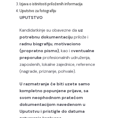
Izjava o istinitosti priloženih informacija
Uputstvo za fotografiju
UPUTSTVO
Kandidatkinje su obavezne da
uz
potrebnu dokumentaciju
prilože i
radnu biografiju
,
motivaciono
(propratno pismo)
, kao i e
ventualne
preporuke
profesionalnih udruženja,
zaposlenih, lokalne zajednice, reference
(nagrade, priznanje, pohvale).
U razmatranje će biti uzete samo
kompletno popunjene prijave, sa
svom neophodnom pratećom
dokumentacijom navedenom u
Uputstvu i pristigle do datuma