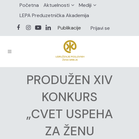
Početna
Aktuelnosti
Mediji
LEPA Preduzetnička Akademija
Publikacije
Prijavi se
PRODUŽEN XIV
KONKURS
„CVET USPEHA
ZA ŽENU