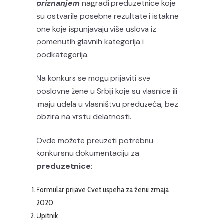
priznanjem
nagradi preduzetnice koje
su ostvarile posebne rezultate i istakne
one koje ispunjavaju više uslova iz
pomenutih glavnih kategorija i
podkategorija.
Na konkurs se mogu prijaviti sve
poslovne žene u Srbiji koje su vlasnice ili
imaju udela u vlasništvu preduzeća, bez
obzira na vrstu delatnosti.
Ovde možete preuzeti potrebnu
konkursnu dokumentaciju za
preduzetnice
:
Formular prijave Cvet uspeha za ženu zmaja
2020
Upitnik