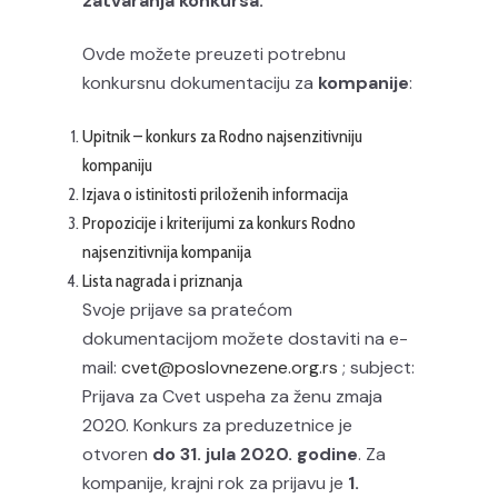
zatvaranja konkursa.
Ovde možete preuzeti potrebnu
konkursnu dokumentaciju za
kompanije
:
Upitnik – konkurs za Rodno najsenzitivniju
kompaniju
Izjava o istinitosti priloženih informacija
Propozicije i kriterijumi za konkurs Rodno
najsenzitivnija kompanija
Lista nagrada i priznanja
Svoje prijave sa pratećom
dokumentacijom možete dostaviti na e-
mail:
cvet@poslovnezene.org.rs
; subject:
Prijava za Cvet uspeha za ženu zmaja
2020. Konkurs za preduzetnice je
otvoren
do 31. jula 2020. godine
. Za
kompanije, krajni rok za prijavu je
1.