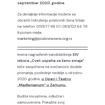
septembar 2020. godine
.
Za detaljnije informacije možete se
obratiti Udruženju poslovnih žena Srbije
na telefon: 011/677 68 01 i 063/123 64 79
ili putem mejla:
marketing@poslovnezene.org.rs
Imena nagrađenih kandidatkinja
XIV
izbora „Cvet uspeha za ženu zmaja“
biće saopštena na svečanosti dodele
priznanja, poslednje nedelje u oktobru
2020. godine,
u Operi i Teatru
„Madlenianum“ u Zemunu.
Budite inovativne, odlučne i
samouverene. Pokažite svoj