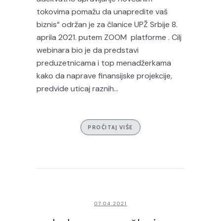
tokovima pomažu da unapredite vaš
biznis“ održan je za članice UPŽ Srbije 8.
aprila 2021. putem ZOOM platforme . Cilj
webinara bio je da predstavi
preduzetnicama i top menadžerkama
kako da naprave finansijske projekcije,
predvide uticaj raznih...
PROČITAJ VIŠE
07.04.2021