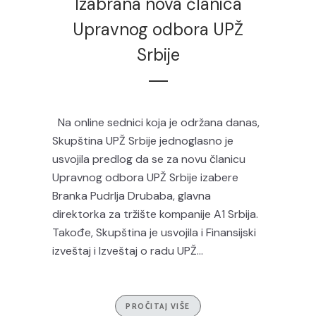
Izabrana nova članica
Upravnog odbora UPŽ
Srbije
Na online sednici koja je održana danas,
Skupština UPŽ Srbije jednoglasno je
usvojila predlog da se za novu članicu
Upravnog odbora UPŽ Srbije izabere
Branka Pudrlja Drubaba, glavna
direktorka za tržište kompanije A1 Srbija.
Takođe, Skupština je usvojila i Finansijski
izveštaj i Izveštaj o radu UPŽ...
PROČITAJ VIŠE