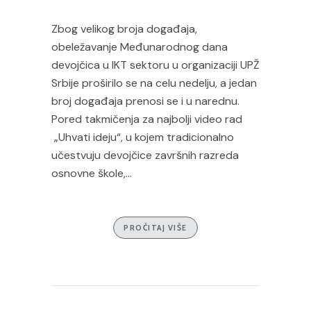
Zbog velikog broja događaja,
obeležavanje Međunarodnog dana
devojčica u IKT sektoru u organizaciji UPŽ
Srbije proširilo se na celu nedelju, a jedan
broj događaja prenosi se i u narednu.
Pored takmičenja za najbolji video rad
„Uhvati ideju“, u kojem tradicionalno
učestvuju devojčice završnih razreda
osnovne škole,...
PROČITAJ VIŠE