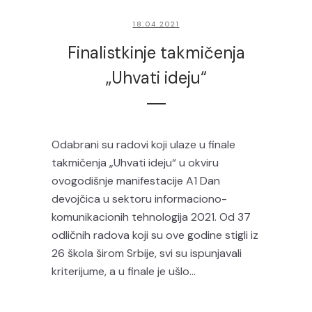
18.04.2021
Finalistkinje takmičenja
„Uhvati ideju“
Odabrani su radovi koji ulaze u finale
takmičenja „Uhvati ideju“ u okviru
ovogodišnje manifestacije A1 Dan
devojčica u sektoru informaciono-
komunikacionih tehnologija 2021. Od 37
odličnih radova koji su ove godine stigli iz
26 škola širom Srbije, svi su ispunjavali
kriterijume, a u finale je ušlo...