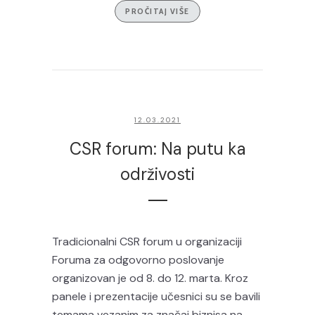
PROČITAJ VIŠE
12.03.2021
CSR forum: Na putu ka
održivosti
Tradicionalni CSR forum u organizaciji
Foruma za odgovorno poslovanje
organizovan je od 8. do 12. marta. Kroz
panele i prezentacije učesnici su se bavili
temama vezanim za značaj biznisa na