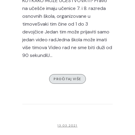
KO I KAKO MOŽE UČESTVOVATI? Pravo
na učešće imaju učenice 7. i 8. razreda
osnovnih škola, organizovane u
timoveSvaki tim čine od 1 do 3
devojčice Jedan tim može prijaviti samo
jedan video radJedna škola može imati
više timova Video rad ne sme biti duži od
90 sekundiU...
PROČITAJ VIŠE
13.03.2021