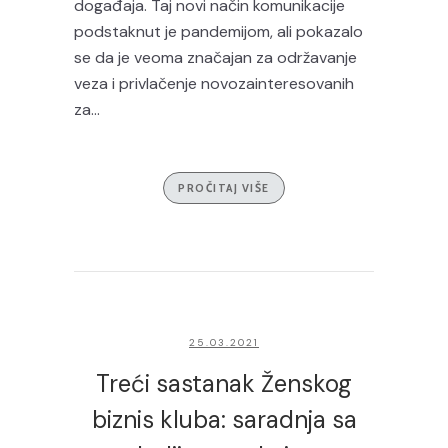
događaja. Taj novi način komunikacije
podstaknut je pandemijom, ali pokazalo
se da je veoma značajan za održavanje
veza i privlačenje novozainteresovanih
za...
PROČITAJ VIŠE
25.03.2021
Treći sastanak Ženskog
biznis kluba: saradnja sa