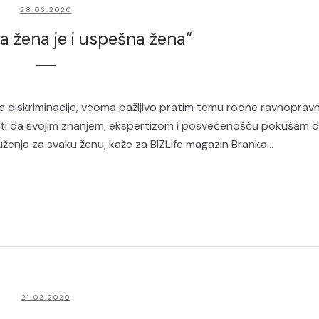
28.03.2020
a žena je i uspešna žena“
iskriminacije, veoma pažljivo pratim temu rodne ravnopravn
ti da svojim znanjem, ekspertizom i posvećenošću pokušam 
uženja za svaku ženu, kaže za BIZLife magazin Branka...
21.02.2020