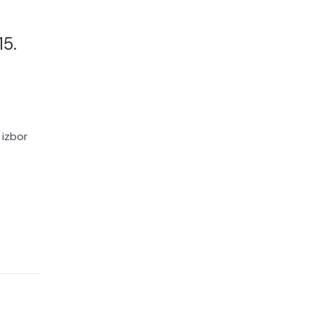
5.
 izbor