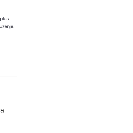
 plus
uženje.
za