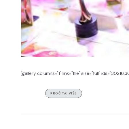
[gallery columns="1" link="file" size="full" ids="30216,3
PROČITAJ VIŠE