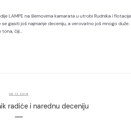
ije LAMPE na šlemovima kamarata u utrobi Rudnika i flotacij
će se gasiti još najmanje deceniju, a verovatno još mnogo duže.
ona, čiji...
06.12.2019
k radiće i narednu deceniju