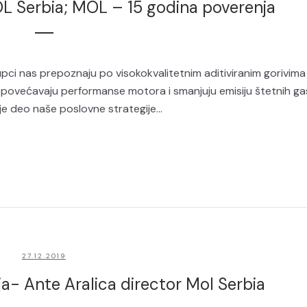
OL Serbia; MOL – 15 godina poverenja
upci nas prepoznaju po visokokvalitetnim aditiviranim gorivima
 povećavaju performanse motora i smanjuju emisiju štetnih g
e deo naše poslovne strategije...
27.12.2019
a- Ante Aralica director Mol Serbia