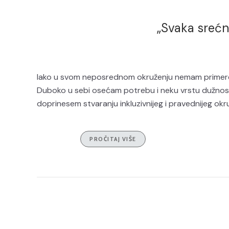
„Svaka srećn
Iako u svom neposrednom okruženju nemam primere d
Duboko u sebi osećam potrebu i neku vrstu dužnos
doprinesem stvaranju inkluzivnijeg i pravednijeg okr
PROČITAJ VIŠE