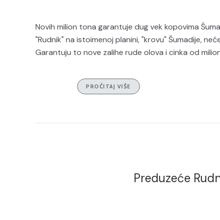
Novih milion tona garantuje dug vek kopovima Šumad
"Rudnik" na istoimenoj planini, "krovu" Šumadije, ne
Garantuju to nove zalihe rude olova i cinka od milion t
PROČITAJ VIŠE
Preduzeće Rudni