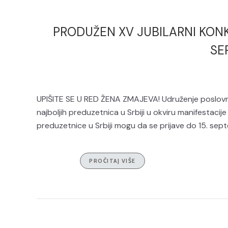
PRODUŽEN XV JUBILARNI KONK
SE
UPIŠITE SE U RED ŽENA ZMAJEVA! Udruženje poslov
najboljih preduzetnica u Srbiji u okviru manifest
preduzetnice u Srbiji mogu da se prijave do 15. sept
PROČITAJ VIŠE