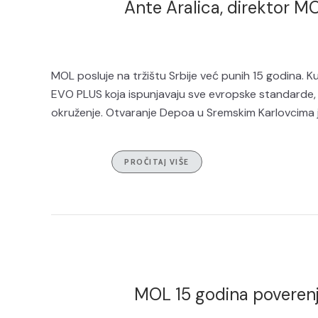
Ante Aralica, direktor M
MOL posluje na tržištu Srbije već punih 15 godina. K
EVO PLUS koja ispunjavaju sve evropske standarde,
okruženje. Otvaranje Depoa u Sremskim Karlovcima j
PROČITAJ VIŠE
MOL 15 godina poverenj