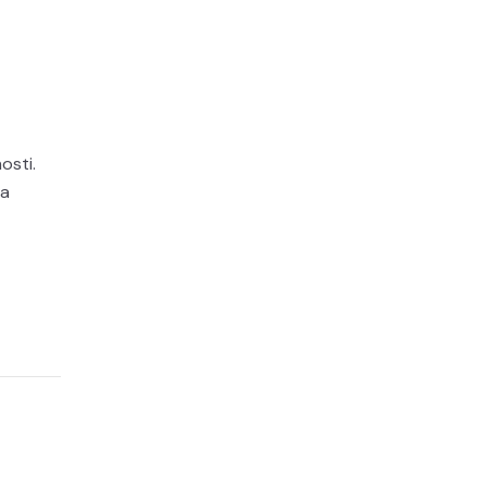
osti.
da