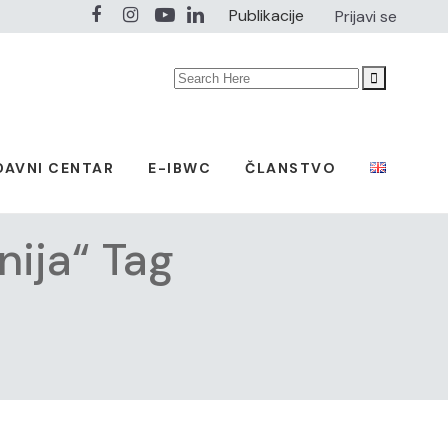
Publikacije
Prijavi se
Search
for:
DAVNI CENTAR
E-IBWC
ČLANSTVO
nija“ Tag