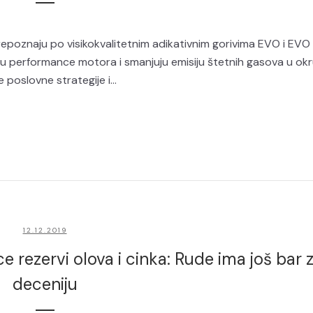
prepoznaju po visikokvalitetnim adikativnim gorivima EVO i EVO
u performance motora i smanjuju emisiju štetnih gasova u okr
oslovne strategije i...
12.12.2019
 rezervi olova i cinka: Rude ima još bar 
deceniju