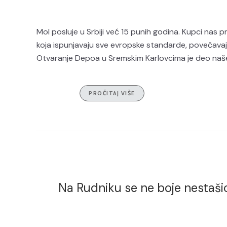
Mol posluje u Srbiji već 15 punih godina. Kupci nas 
koja ispunjavaju sve evropske standarde, povečavaj
Otvaranje Depoa u Sremskim Karlovcima je deo naše p
PROČITAJ VIŠE
Na Rudniku se ne boje nestašice