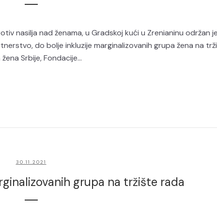
 nasilja nad ženama, u Gradskoj kući u Zrenianinu održan je
nerstvo, do bolje inkluzije marginalizovanih grupa žena na trž
žena Srbije, Fondacije...
30.11.2021
rginalizovanih grupa na tržište rada