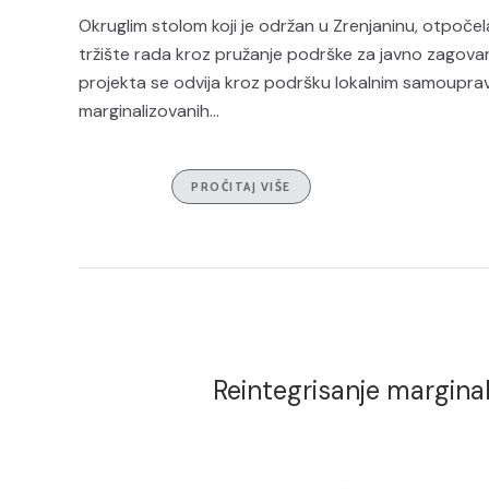
Okruglim stolom koji je održan u Zrenjaninu, otpočel
tržište rada kroz pružanje podrške za javno zagovar
projekta se odvija kroz podršku lokalnim samoupra
marginalizovanih...
PROČITAJ VIŠE
Reintegrisanje marginal