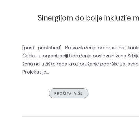
Sinergijom do bolje inkluzije 
[post_published] Prevazilaženje predrasuda i konkr
Čačku, u organizaciji Udruženja poslovnih žena Srbij
žena na tržište rada kroz pružanje podrške za javn
Projekat je...
PROČITAJ VIŠE