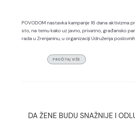
POVODOM nastavka kampanje 16 dana aktivizma protiv
sto, na temu kako uz javno, privatno, građansko part
rada u Zrenjaninu, u organizaciji Udruženja poslovnih 
PROČITAJ VIŠE
DA ŽENE BUDU SNAŽNIJE I ODLUČN