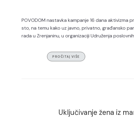
POVODOM nastavka kampanje 16 dana aktivizma protiv
sto, na temu kako uz javno, privatno, građansko part
rada u Zrenjaninu, u organizaciji Udruženja poslovnih 
PROČITAJ VIŠE
Uključivanje žena iz ma