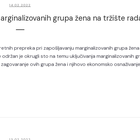
14.02.2022
marginalizovanih grupa žena na tržište rad
etnih prepreka pri zapošljavanju marginalizovanih grupa žena
e održan je okrugli sto na temu uključivanja marginalizovanih g
o zagovaranje ovih grupa žena i njihovo ekonomsko osnaživanje
13.02.2022