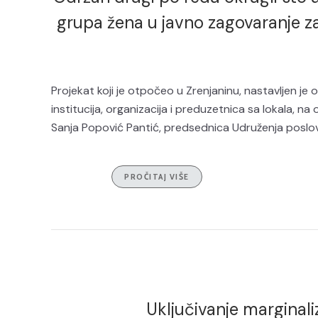
grupa žena u javno zagovaranje za
Projekat koji je otpočeo u Zrenjaninu, nastavljen j
institucija, organizacija i preduzetnica sa lokala, 
Sanja Popović Pantić, predsednica Udruženja poslovn
PROČITAJ VIŠE
Uključivanje marginali