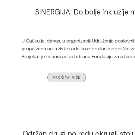
SINERGIJA: Do bolje inkluzije 
U Čačku je, danas, u organizaciji Udruženja poslovni
grupa žena na tržište rada kroz pružanje podrške z
Projekat je finansiran od strane Fondacije za otvoren
PROČITAJ VIŠE
Održan drugi po redu okrugli sto u