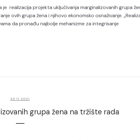
a je realizacija projekta uključivanja marginalizovanih grupa ž
anje ovih grupa žena i njihovo ekonomsko osnaživanje. „Realiza
vama da pronađu najbolje mehanizme za integrisanje
30.11.2021
izovanih grupa žena na tržište rada