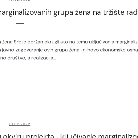
marginalizovanih grupa žena na tržište ra
h žena Srbije održan okrugli sto na temu uključivanja marginali
a javno zagovaranje ovih grupa žena i njihovo ekonomsko osnaž
o društvo, a realizacija...
10.02.2022
 okviru projekta Uključivanje marginalizo