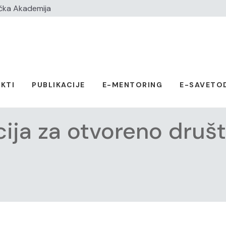
čka Akademija
KTI
PUBLIKACIJE
E-MENTORING
E-SAVETO
ija za otvoreno druš