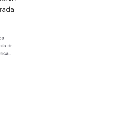
 rada
ca
ila dr
ica...