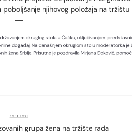
 poboljšanje njihovog položaja na tržištu
e održavanjem okruglog stola u Čačku, uključivanjem predstavni
na online događaj. Na današnjem okruglom stolu moderatorka je b
ih žena Srbije. Prisutne je pozdravila Mirjana Đoković, pomoćn
30.11.2021
zovanih grupa žena na tržište rada