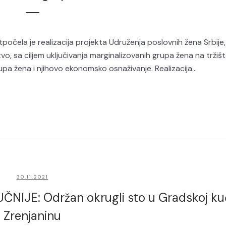
tpočela je realizacija projekta Udruženja poslovnih žena Srbije,
o, sa ciljem uključivanja marginalizovanih grupa žena na tržiš
a žena i njihovo ekonomsko osnaživanje. Realizacija...
30.11.2021
IJE: Održan okrugli sto u Gradskoj ku
Zrenjaninu