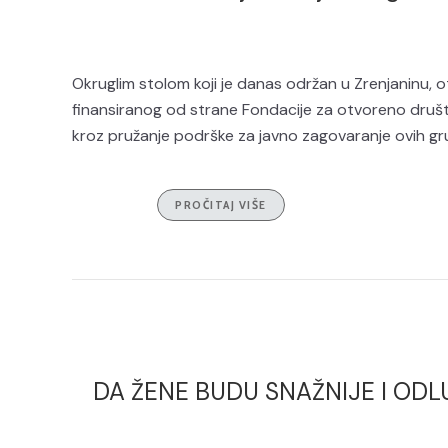
Okruglim stolom koji je danas održan u Zrenjaninu, o
finansiranog od strane Fondacije za otvoreno društv
kroz pružanje podrške za javno zagovaranje ovih grup
PROČITAJ VIŠE
DA ŽENE BUDU SNAŽNIJE I ODLUČN