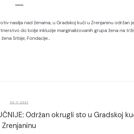
 nasilja nad ženama, u Gradskoj kući u Zrenjaninu održan je
nerstvo do bolje inkluzije marginalizovanih grupa žena na trži
žena Srbije, Fondacije...
30.11.2021
IJE: Održan okrugli sto u Gradskoj ku
Zrenjaninu