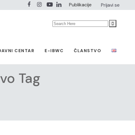
Publikacije
Prijavi se
Search
for:
DAVNI CENTAR
E-IBWC
ČLANSTVO
tvo Tag