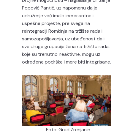
brojne mogućnosti – naglasila je dr Sanja
Popović Pantić, uz napomenu da je
udruženje već imalo ineresantne i
uspešne projekte, pre svega na
reintegraciji Romkinja na tržište rada i
samozapošljavanja, uz ubeđenost da i
sve druge grupacije žena na tržištu rada,
koje su trenutno neaktivne, mogu uz
određene podrške i mere biti integrisane.
Foto: Grad Zrenjanin