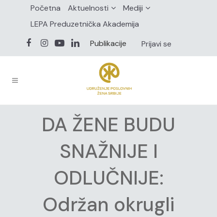
Početna
Aktuelnosti
Mediji
LEPA Preduzetnička Akademija
Publikacije
Prijavi se
DA ŽENE BUDU
SNAŽNIJE I
ODLUČNIJE:
Održan okrugli