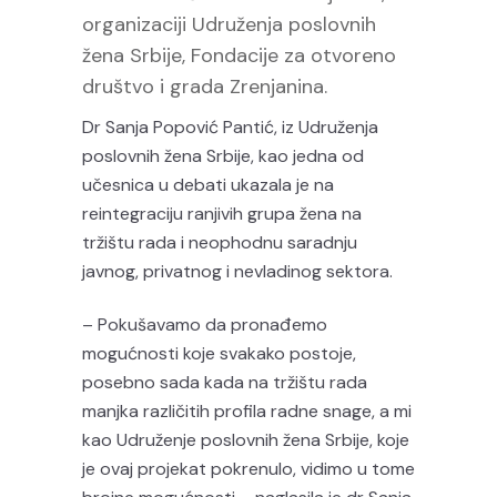
organizaciji Udruženja poslovnih
žena Srbije, Fondacije za otvoreno
društvo i grada Zrenjanina.
Dr Sanja Popović Pantić, iz Udruženja
poslovnih žena Srbije, kao jedna od
učesnica u debati ukazala je na
reintegraciju ranjivih grupa žena na
tržištu rada i neophodnu saradnju
javnog, privatnog i nevladinog sektora.
– Pokušavamo da pronađemo
mogućnosti koje svakako postoje,
posebno sada kada na tržištu rada
manjka različitih profila radne snage, a mi
kao Udruženje poslovnih žena Srbije, koje
je ovaj projekat pokrenulo, vidimo u tome