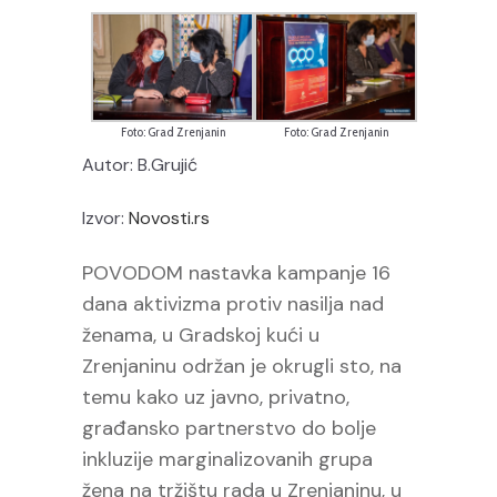
Foto: Grad Zrenjanin
Foto: Grad Zrenjanin
Autor: B.Grujić
Izvor:
Novosti.rs
POVODOM nastavka kampanje 16
dana aktivizma protiv nasilja nad
ženama, u Gradskoj kući u
Zrenjaninu održan je okrugli sto, na
temu kako uz javno, privatno,
građansko partnerstvo do bolje
inkluzije marginalizovanih grupa
žena na tržištu rada u Zrenjaninu, u