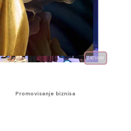
Promovisanje biznisa