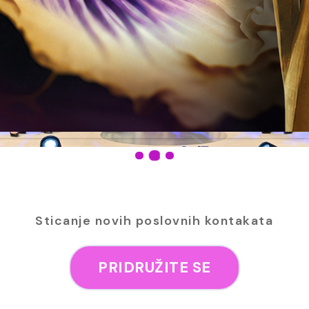
e
Sticanje novih poslovnih kontakata
PRIDRUŽITE SE