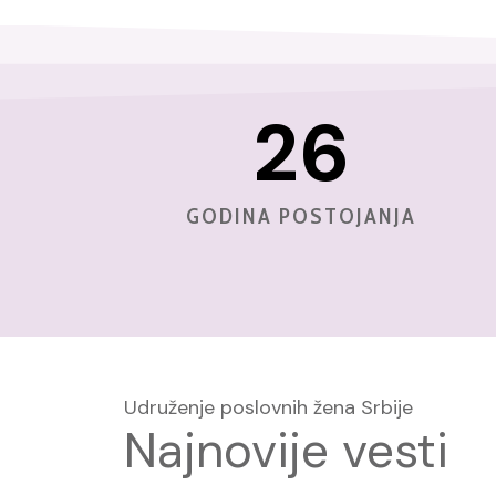
26
GODINA POSTOJANJA
Udruženje poslovnih žena Srbije
Najnovije vesti