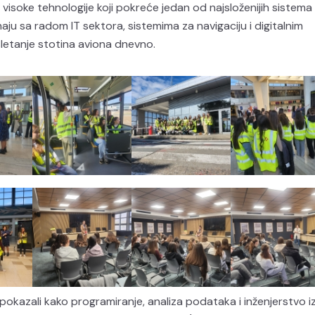
 visoke tehnologije koji pokreće jedan od najsloženijih sistema u
aju sa radom IT sektora, sistemima za navigaciju i digitalnim
letanje stotina aviona dnevno.
okazali kako programiranje, analiza podataka i inženjerstvo i