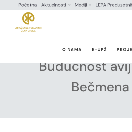
Početna
Aktuelnosti
Mediji
LEPA Preduzetni
O NAMA
E-UPŽ
PROJE
Budućnost avij
Bečmena p