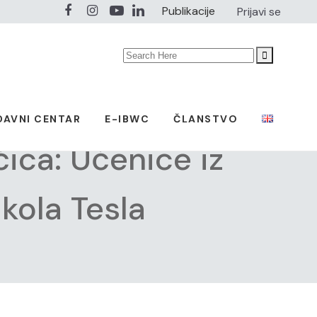
Publikacije
Prijavi se
Search
for:
DAVNI CENTAR
E-IBWC
ČLANSTVO
ica: Učenice iz
kola Tesla