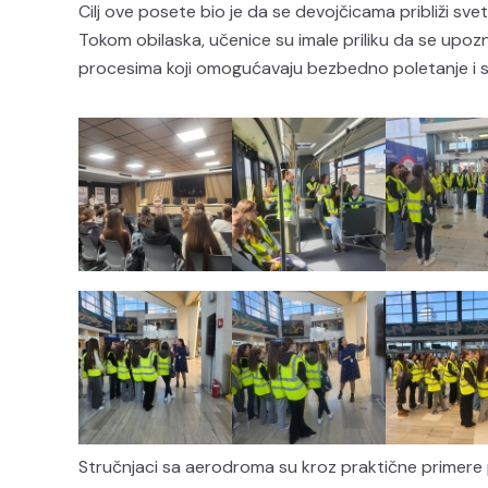
Cilj ove posete bio je da se devojčicama približi svet
Tokom obilaska, učenice su imale priliku da se upozn
procesima koji omogućavaju bezbedno poletanje i s
Stručnjaci sa aerodroma su kroz praktične primere p