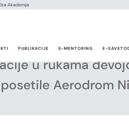
čka Akademija
KTI
PUBLIKACIJE
E-MENTORING
E-SAVETO
acije u rukama devojč
osetile Aerodrom Ni