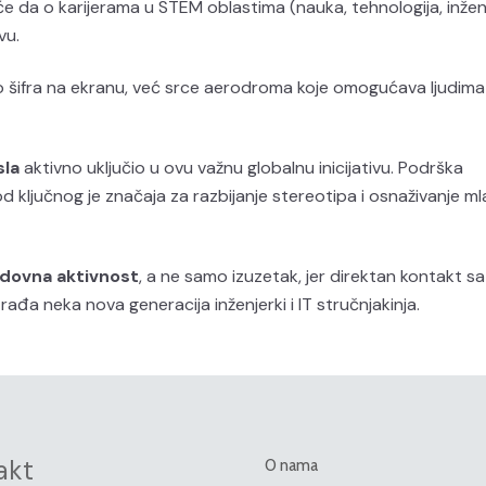
 da o karijerama u STEM oblastima (nauka, tehnologija, inžen
vu.
o šifra na ekranu, već srce aerodroma koje omogućava ljudima
sla
aktivno uključio u ovu važnu globalnu inicijativu. Podrška
 ključnog je značaja za razbijanje stereotipa i osnaživanje ml
dovna aktivnost
, a ne samo izuzetak, jer direktan kontakt sa
ađa neka nova generacija inženjerki i IT stručnjakinja.
akt
O nama