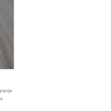
panija
ne