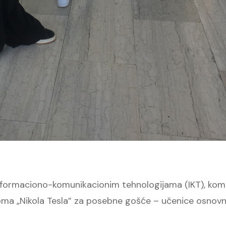
ormaciono-komunikacionim tehnologijama (IKT), kom
oma „Nikola Tesla” za posebne gošće – učenice osnov