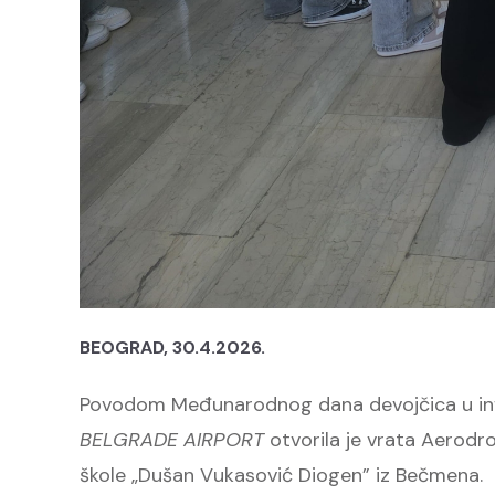
BEOGRAD, 30.4.2026.
Povodom Međunarodnog dana devojčica u inf
BELGRADE AIRPORT
otvorila je vrata Aerodr
škole „Dušan Vukasović Diogen” iz Bečmena.