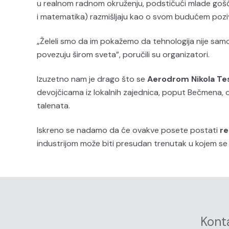
u realnom radnom okruženju, podstičući mlade gošće
i matematika) razmišljaju kao o svom budućem pozi
„Želeli smo da im pokažemo da tehnologija nije sam
povezuju širom sveta”, poručili su organizatori.
Izuzetno nam je drago što se
Aerodrom Nikola Te
devojčicama iz lokalnih zajednica, poput Bečmena, od
talenata.
Iskreno se nadamo da će ovakve posete postati
re
industrijom može biti presudan trenutak u kojem se r
Kont