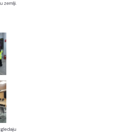
 zemlji.
zgledaju