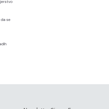
jerstvo
 da se
adih