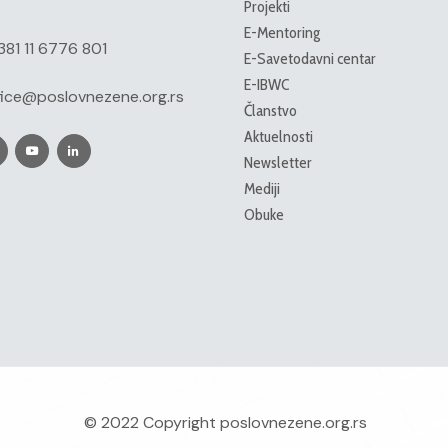
Projekti
E-Mentoring
381 11 6776 801
E-Savetodavni centar
E-IBWC
fice@poslovnezene.org.rs
Članstvo
Aktuelnosti
Newsletter
Mediji
Obuke
© 2022 Copyright
poslovnezene.org.rs