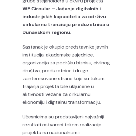
grupe stejkholdera u okviru projekta
WE.Circular – Jačanje digitalnih i
industrijskih kapaciteta za održivu
cirkularnu tranziciju preduzetnica u
Dunavskom regionu
.
Sastanak je okupio predstavnike javnih
institucija, akademske zajednice,
organizacija za podršku biznisu, civilnog
društva, preduzetnice i druge
zainteresovane strane koje su tokom
trajanja projekta bile uključene u
aktivnosti vezane za cirkularnu
ekonomiju i digitalnu transformaciju.
Učesnicima su predstavljeni najvažniji
rezultati ostvareni tokom realizacije
projekta na nacionalnom i