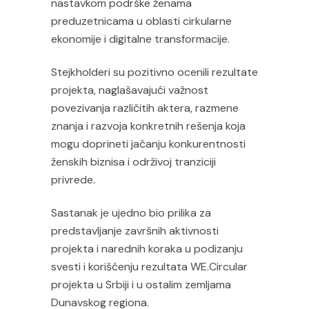
nastavkom podrške ženama
preduzetnicama u oblasti cirkularne
ekonomije i digitalne transformacije.
Stejkholderi su pozitivno ocenili rezultate
projekta, naglašavajući važnost
povezivanja različitih aktera, razmene
znanja i razvoja konkretnih rešenja koja
mogu doprineti jačanju konkurentnosti
ženskih biznisa i održivoj tranziciji
privrede.
Sastanak je ujedno bio prilika za
predstavljanje završnih aktivnosti
projekta i narednih koraka u podizanju
svesti i korišćenju rezultata WE.Circular
projekta u Srbiji i u ostalim zemljama
Dunavskog regiona.