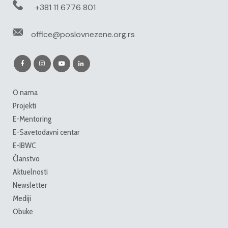
+381 11 6776 801
office@poslovnezene.org.rs
O nama
Projekti
E-Mentoring
E-Savetodavni centar
E-IBWC
Članstvo
Aktuelnosti
Newsletter
Mediji
Obuke