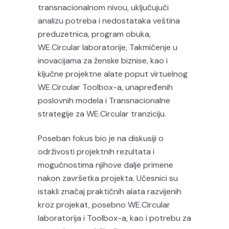
transnacionalnom nivou, uključujući
analizu potreba i nedostataka veština
preduzetnica, program obuka,
WE.Circular laboratorije, Takmičenje u
inovacijama za ženske biznise, kao i
ključne projektne alate poput virtuelnog
WE.Circular Toolbox-a, unapređenih
poslovnih modela i Transnacionalne
strategije za WE.Circular tranziciju.
Poseban fokus bio je na diskusiji o
održivosti projektnih rezultata i
mogućnostima njihove dalje primene
nakon završetka projekta. Učesnici su
istakli značaj praktičnih alata razvijenih
kroz projekat, posebno WE.Circular
laboratorija i Toolbox-a, kao i potrebu za