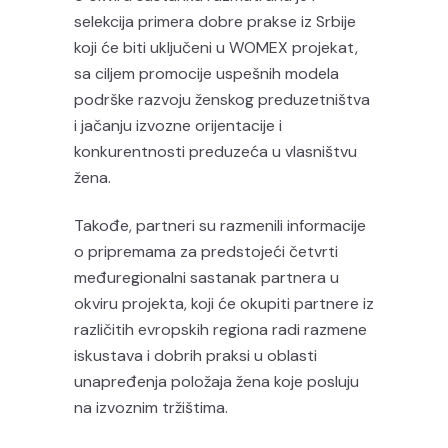
selekcija primera dobre prakse iz Srbije
koji će biti uključeni u WOMEX projekat,
sa ciljem promocije uspešnih modela
podrške razvoju ženskog preduzetništva
i jačanju izvozne orijentacije i
konkurentnosti preduzeća u vlasništvu
žena.
Takođe, partneri su razmenili informacije
o pripremama za predstojeći četvrti
međuregionalni sastanak partnera u
okviru projekta, koji će okupiti partnere iz
različitih evropskih regiona radi razmene
iskustava i dobrih praksi u oblasti
unapređenja položaja žena koje posluju
na izvoznim tržištima.