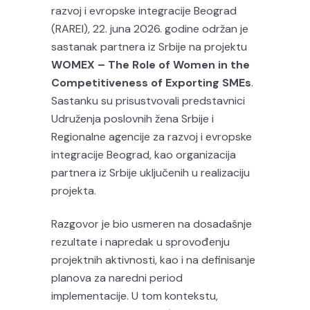
razvoj i evropske integracije Beograd
(RAREI), 22. juna 2026. godine održan je
sastanak partnera iz Srbije na projektu
WOMEX – The Role of Women in the
Competitiveness of Exporting SMEs
.
Sastanku su prisustvovali predstavnici
Udruženja poslovnih žena Srbije i
Regionalne agencije za razvoj i evropske
integracije Beograd, kao organizacija
partnera iz Srbije uključenih u realizaciju
projekta.
Razgovor je bio usmeren na dosadašnje
rezultate i napredak u sprovođenju
projektnih aktivnosti, kao i na definisanje
planova za naredni period
implementacije. U tom kontekstu,