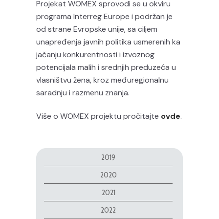
Projekat WOMEX sprovodi se u okviru
programa Interreg Europe i podržan je
od strane Evropske unije, sa ciljem
unapređenja javnih politika usmerenih ka
jačanju konkurentnosti i izvoznog
potencijala malih i srednjih preduzeća u
vlasništvu žena, kroz međuregionalnu
saradnju i razmenu znanja.
Više o WOMEX projektu pročitajte
ovde
.
2019
2020
2021
2022