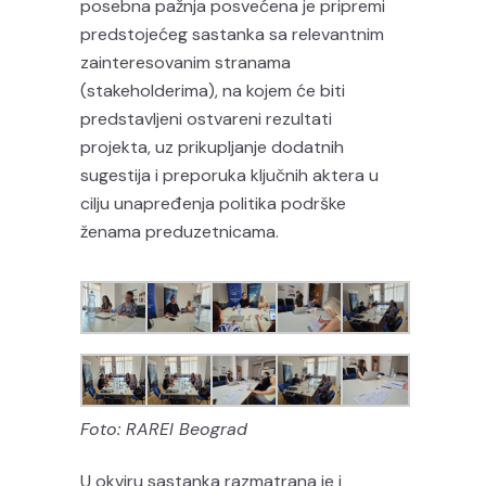
posebna pažnja posvećena je pripremi
predstojećeg sastanka sa relevantnim
zainteresovanim stranama
(stakeholderima), na kojem će biti
predstavljeni ostvareni rezultati
projekta, uz prikupljanje dodatnih
sugestija i preporuka ključnih aktera u
cilju unapređenja politika podrške
ženama preduzetnicama.
Foto: RAREI Beograd
U okviru sastanka razmatrana je i