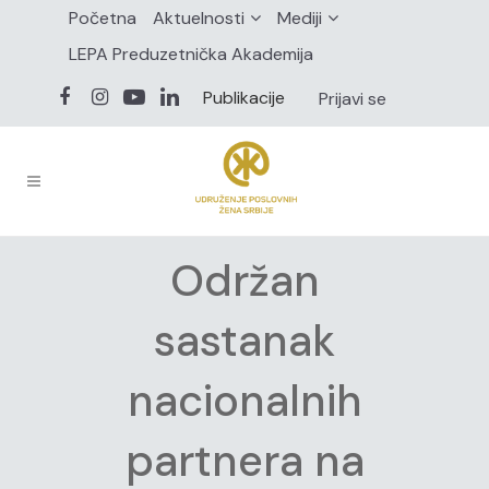
Početna
Aktuelnosti
Mediji
LEPA Preduzetnička Akademija
Publikacije
Prijavi se
Održan
sastanak
nacionalnih
partnera na