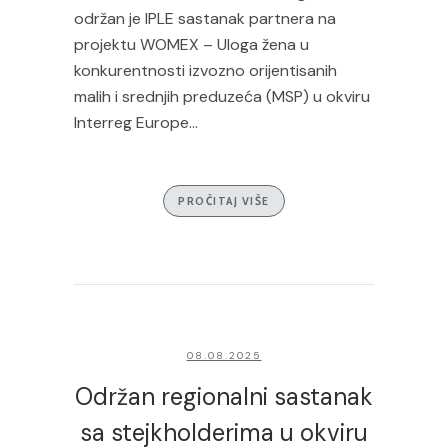
održan je IPLE sastanak partnera na
projektu WOMEX – Uloga žena u
konkurentnosti izvozno orijentisanih
malih i srednjih preduzeća (MSP) u okviru
Interreg Europe...
PROČITAJ VIŠE
08.08.2025
Održan regionalni sastanak
sa stejkholderima u okviru