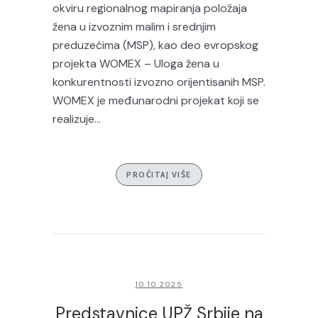
okviru regionalnog mapiranja položaja
žena u izvoznim malim i srednjim
preduzećima (MSP), kao deo evropskog
projekta WOMEX – Uloga žena u
konkurentnosti izvozno orijentisanih MSP.
WOMEX je međunarodni projekat koji se
realizuje...
PROČITAJ VIŠE
10.10.2025
Predstavnice UPŽ Srbije na