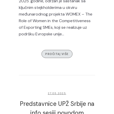
2025. godine, održan je sastanak sa
ključnim stejkholderima u okviru
međunarodnog projekta WOMEX – The
Role of Women in the Competitiveness
of Exporting SMEs, koji se realizuje uz
podršku Evropske unije...
PROČITAJ VIŠE
27.05.2025
Predstavnice UPŽ Srbije na
info sesiji povodom