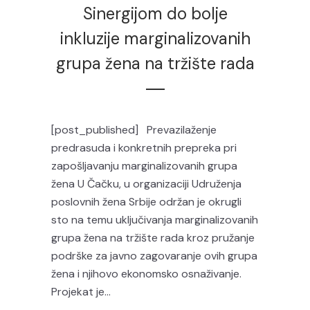
Sinergijom do bolje
inkluzije marginalizovanih
grupa žena na tržište rada
[post_published] Prevazilaženje
predrasuda i konkretnih prepreka pri
zapošljavanju marginalizovanih grupa
žena U Čačku, u organizaciji Udruženja
poslovnih žena Srbije održan je okrugli
sto na temu uključivanja marginalizovanih
grupa žena na tržište rada kroz pružanje
podrške za javno zagovaranje ovih grupa
žena i njihovo ekonomsko osnaživanje.
Projekat je...