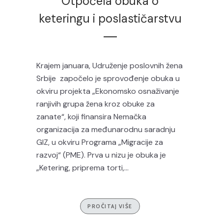
Otpočela obuka o
keteringu i poslastičarstvu
Krajem januara, Udruženje poslovnih žena
Srbije započelo je sprovođenje obuka u
okviru projekta „Ekonomsko osnaživanje
ranjivih grupa žena kroz obuke za
zanate“, koji finansira Nemačka
organizacija za međunarodnu saradnju
GIZ, u okviru Programa „Migracije za
razvoj“ (PME). Prva u nizu je obuka je
„Ketering, priprema torti,...
PROČITAJ VIŠE