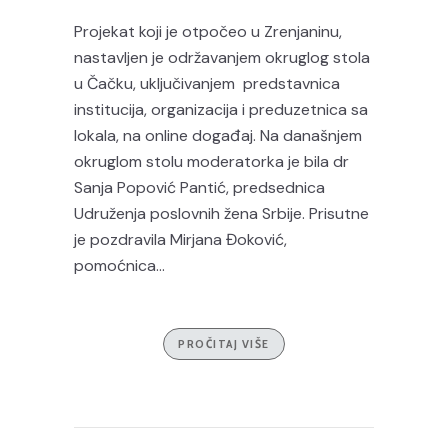
Projekat koji je otpočeo u Zrenjaninu,
nastavljen je održavanjem okruglog stola
u Čačku, uključivanjem predstavnica
institucija, organizacija i preduzetnica sa
lokala, na online događaj. Na današnjem
okruglom stolu moderatorka je bila dr
Sanja Popović Pantić, predsednica
Udruženja poslovnih žena Srbije. Prisutne
je pozdravila Mirjana Đoković,
pomoćnica...
PROČITAJ VIŠE