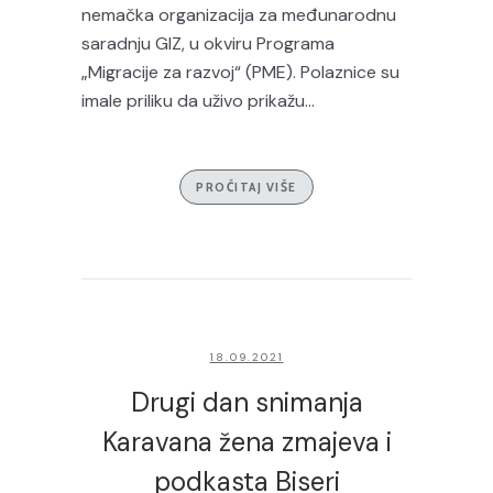
nemačka organizacija za međunarodnu
saradnju GIZ, u okviru Programa
„Migracije za razvoj“ (PME). Polaznice su
imale priliku da uživo prikažu...
PROČITAJ VIŠE
18.09.2021
Drugi dan snimanja
Karavana žena zmajeva i
podkasta Biseri