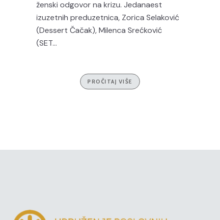
ženski odgovor na krizu. Jedanaest
izuzetnih preduzetnica, Zorica Selaković
(Dessert Čačak), Milenca Srećković
(SET...
PROČITAJ VIŠE