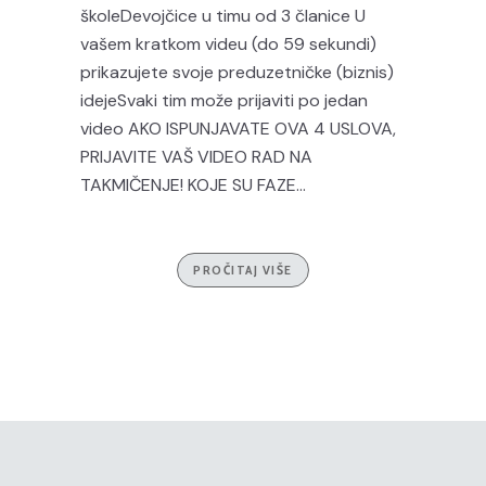
školeDevojčice u timu od 3 članice U
vašem kratkom videu (do 59 sekundi)
prikazujete svoje preduzetničke (biznis)
idejeSvaki tim može prijaviti po jedan
video AKO ISPUNJAVATE OVA 4 USLOVA,
PRIJAVITE VAŠ VIDEO RAD NA
TAKMIČENJE! KOJE SU FAZE...
PROČITAJ VIŠE