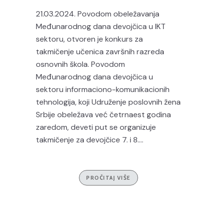
21.03.2024. Povodom obeležavanja
Međunarodnog dana devojčica u IKT
sektoru, otvoren je konkurs za
takmičenje učenica završnih razreda
osnovnih škola. Povodom
Međunarodnog dana devojčica u
sektoru informaciono-komunikacionih
tehnologija, koji Udruženje poslovnih žena
Srbije obeležava već četrnaest godina
zaredom, deveti put se organizuje
takmičenje za devojčice 7. i 8....
PROČITAJ VIŠE