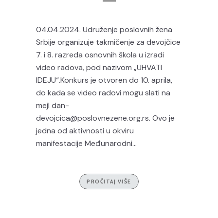
04.04.2024. Udruženje poslovnih žena
Srbije organizuje takmičenje za devojčice
7. i 8. razreda osnovnih škola u izradi
video radova, pod nazivom „UHVATI
IDEJU“.Konkurs je otvoren do 10. aprila,
do kada se video radovi mogu slati na
mejl dan-
devojcica@poslovnezene.org.rs. Ovo je
jedna od aktivnosti u okviru
manifestacije Međunarodni...
PROČITAJ VIŠE