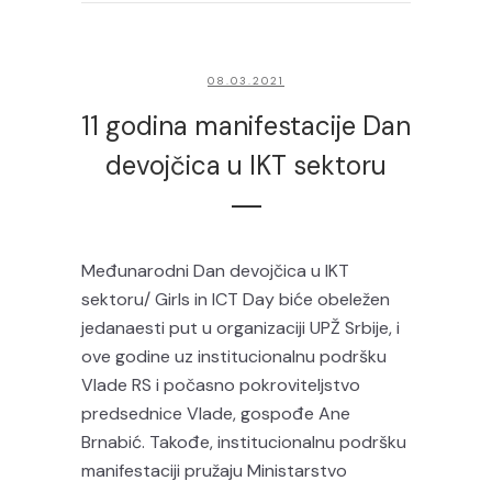
08.03.2021
11 godina manifestacije Dan
devojčica u IKT sektoru
Međunarodni Dan devojčica u IKT
sektoru/ Girls in ICT Day biće obeležen
jedanaesti put u organizaciji UPŽ Srbije, i
ove godine uz institucionalnu podršku
Vlade RS i počasno pokroviteljstvo
predsednice Vlade, gospođe Ane
Brnabić. Takođe, institucionalnu podršku
manifestaciji pružaju Ministarstvo