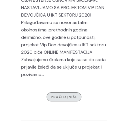
OBAVEŠTENJE OSNOVNIM ŠKOLAMA:
NASTAVLJAMO SA PROJEKTOM VIP DAN
DEVOJČICA U IKT SEKTORU 2020!
Prilagođavamo se novonastalim
okolnostima: prethodnih godina
delimično, ove godine u potpunosti,
projekat Vip Dan devojčica u IKT sektoru
2020 biće ONLINE MANIFESTACIJA
Zahvaljujemo školama koje su se do sada
prijavile želeći da se uključe u projekat i
pozivamo...
PROČITAJ VIŠE