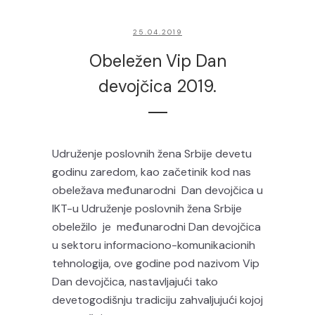
25.04.2019
Obeležen Vip Dan
devojčica 2019.
Udruženje poslovnih žena Srbije devetu
godinu zaredom, kao začetinik kod nas
obeležava međunarodni Dan devojčica u
IKT-u Udruženje poslovnih žena Srbije
obeležilo je međunarodni Dan devojčica
u sektoru informaciono-komunikacionih
tehnologija, ove godine pod nazivom Vip
Dan devojčica, nastavljajući tako
devetogodišnju tradiciju zahvaljujući kojoj