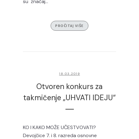
su značaj...
PROČITAJ VIŠE
18.03.2019
Otvoren konkurs za
takmičenje „UHVATI IDEJU“
KO I KAKO MOŽE UČESTVOVATI?
Devojčice 7. i 8. razreda osnovne