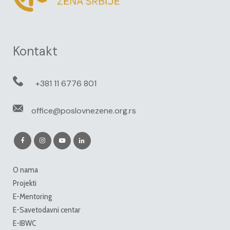
Kontakt
+381 11 6776 801
office@poslovnezene.org.rs
O nama
Projekti
E-Mentoring
E-Savetodavni centar
E-IBWC