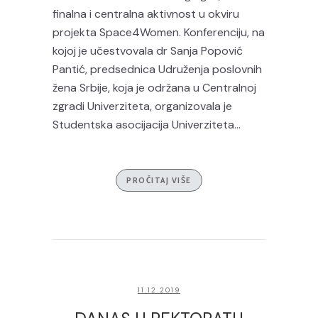
finalna i centralna aktivnost u okviru
projekta Space4Women. Konferenciju, na
kojoj je učestvovala dr Sanja Popović
Pantić, predsednica Udruženja poslovnih
žena Srbije, koja je održana u Centralnoj
zgradi Univerziteta, organizovala je
Studentska asocijacija Univerziteta...
PROČITAJ VIŠE
11.12.2019