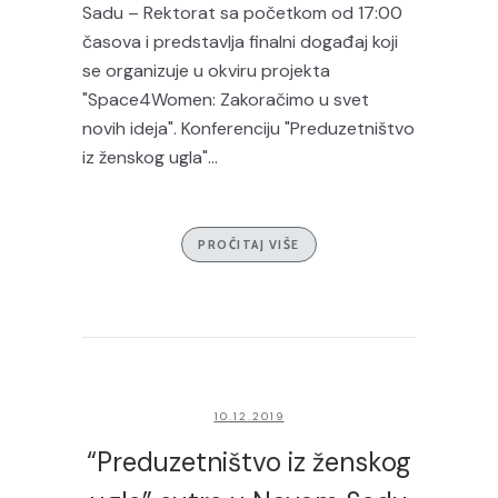
Sadu – Rektorat sa početkom od 17:00
časova i predstavlja finalni događaj koji
se organizuje u okviru projekta
"Space4Women: Zakoračimo u svet
novih ideja". Konferenciju "Preduzetništvo
iz ženskog ugla"...
PROČITAJ VIŠE
10.12.2019
“Preduzetništvo iz ženskog