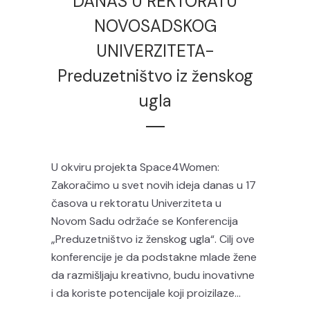
DANAS U REKTORATU
NOVOSADSKOG
UNIVERZITETA-
Preduzetništvo iz ženskog
ugla
U okviru projekta Space4Women:
Zakoračimo u svet novih ideja danas u 17
časova u rektoratu Univerziteta u
Novom Sadu održaće se Konferencija
„Preduzetništvo iz ženskog ugla“. Cilj ove
konferencije je da podstakne mlade žene
da razmišljaju kreativno, budu inovativne
i da koriste potencijale koji proizilaze...