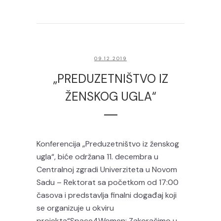
09.12.2019
„PREDUZETNIŠTVO IZ
ŽENSKOG UGLA“
Konferencija „Preduzetništvo iz ženskog
ugla“, biće održana 11. decembra u
Centralnoj zgradi Univerziteta u Novom
Sadu – Rektorat sa početkom od 17:00
časova i predstavlja finalni događaj koji
se organizuje u okviru
projekta“Space4Women: Zakoračimo u