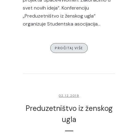
svet novih ideja“. Konferenciju
„Preduzetništvo iz ženskog ugla“
organizuje Studentska asocijacija...
PROČITAJ VIŠE
02.12.2019
Preduzetništvo iz ženskog
ugla