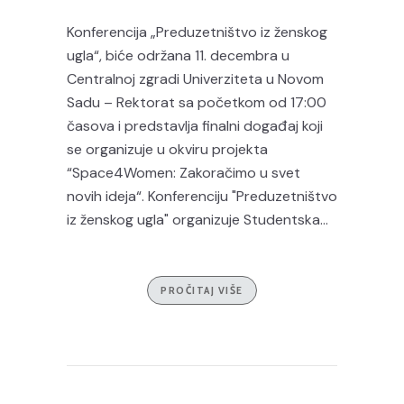
Konferencija „Preduzetništvo iz ženskog
ugla“, biće održana 11. decembra u
Centralnoj zgradi Univerziteta u Novom
Sadu – Rektorat sa početkom od 17:00
časova i predstavlja finalni događaj koji
se organizuje u okviru projekta
“Space4Women: Zakoračimo u svet
novih ideja“. Konferenciju "Preduzetništvo
iz ženskog ugla" organizuje Studentska...
PROČITAJ VIŠE