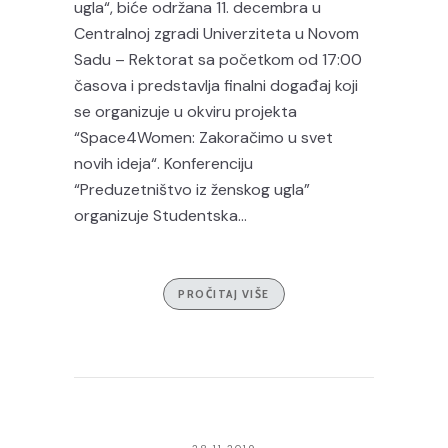
ugla“, biće održana 11. decembra u
Centralnoj zgradi Univerziteta u Novom
Sadu – Rektorat sa početkom od 17:00
časova i predstavlja finalni događaj koji
se organizuje u okviru projekta
“Space4Women: Zakoračimo u svet
novih ideja“. Konferenciju
“Preduzetništvo iz ženskog ugla”
organizuje Studentska...
PROČITAJ VIŠE