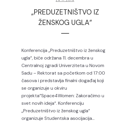
28.11.2019
„PREDUZETNIŠTVO IZ
ŽENSKOG UGLA“
Konferencija „Preduzetništvo iz ženskog
ugla“, biće održana 11. decembra u
Centralnoj zgradi Univerziteta u Novom
Sadu – Rektorat sa početkom od 17:00
časova i predstavlja finalni događaj koji
se organizuje u okviru
projekta“Space4Women: Zakoračimo u
svet novih ideja“. Konferenciju
„Preduzetništvo iz ženskog ugla“
organizuje Studentska asocijacija...