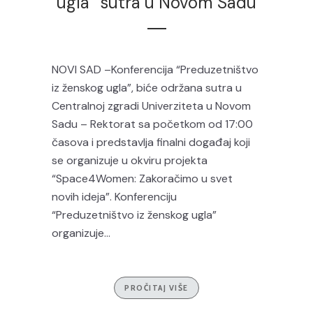
ugla” sutra u Novom Sadu
NOVI SAD –Konferencija “Preduzetništvo
iz ženskog ugla”, biće održana sutra u
Centralnoj zgradi Univerziteta u Novom
Sadu – Rektorat sa početkom od 17:00
časova i predstavlja finalni događaj koji
se organizuje u okviru projekta
“Space4Women: Zakoračimo u svet
novih ideja”. Konferenciju
“Preduzetništvo iz ženskog ugla”
organizuje...
PROČITAJ VIŠE