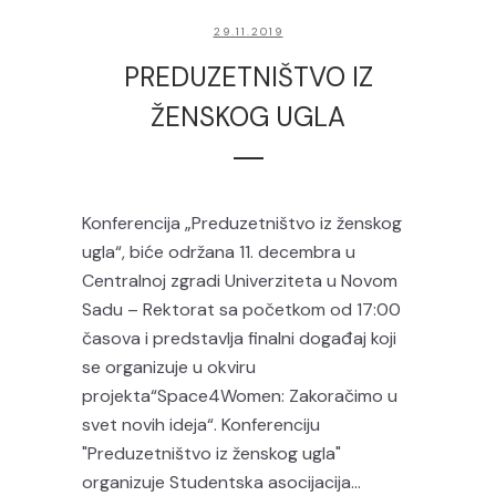
29.11.2019
PREDUZETNIŠTVO IZ
ŽENSKOG UGLA
Konferencija „Preduzetništvo iz ženskog
ugla“, biće održana 11. decembra u
Centralnoj zgradi Univerziteta u Novom
Sadu – Rektorat sa početkom od 17:00
časova i predstavlja finalni događaj koji
se organizuje u okviru
projekta“Space4Women: Zakoračimo u
svet novih ideja“. Konferenciju
"Preduzetništvo iz ženskog ugla"
organizuje Studentska asocijacija...