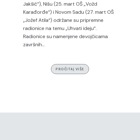
Jakšić“), Nišu (25. mart OŠ „Vožd
Karađorđe“) i Novom Sadu (27. mart OŠ
„Jožef Atila“) održane su pripremne
radionice na temu „Uhvati ideju“.
Radionice su namenjene devojčicama
završnih...
PROČITAJ VIŠE