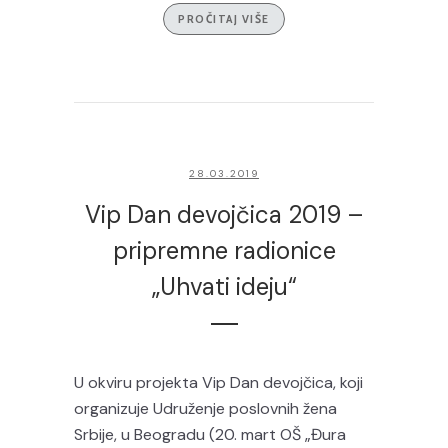
PROČITAJ VIŠE
28.03.2019
Vip Dan devojčica 2019 –
pripremne radionice
„Uhvati ideju“
U okviru projekta Vip Dan devojčica, koji
organizuje Udruženje poslovnih žena
Srbije, u Beogradu (20. mart OŠ „Đura