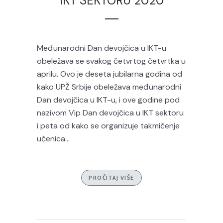
IKT SEKTORU 2020
Međunarodni Dan devojčica u IKT-u
obeležava se svakog četvrtog četvrtka u
aprilu. Ovo je deseta jubilarna godina od
kako UPŽ Srbije obeležava međunarodni
Dan devojčica u IKT-u, i ove godine pod
nazivom Vip Dan devojčica u IKT sektoru
i peta od kako se organizuje takmičenje
učenica...
PROČITAJ VIŠE