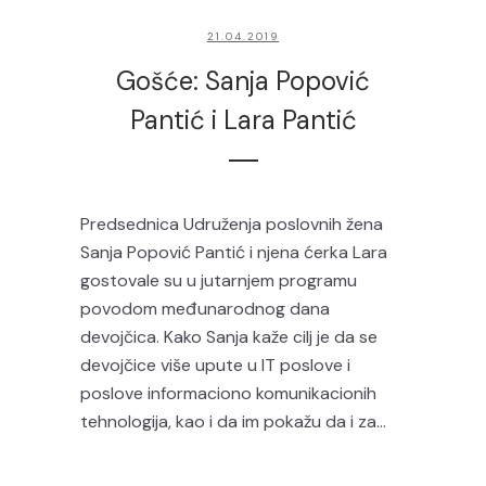
21.04.2019
Gošće: Sanja Popović
Pantić i Lara Pantić
Predsednica Udruženja poslovnih žena
Sanja Popović Pantić i njena ćerka Lara
gostovale su u jutarnjem programu
povodom međunarodnog dana
devojčica. Kako Sanja kaže cilj je da se
devojčice više upute u IT poslove i
poslove informaciono komunikacionih
tehnologija, kao i da im pokažu da i za...