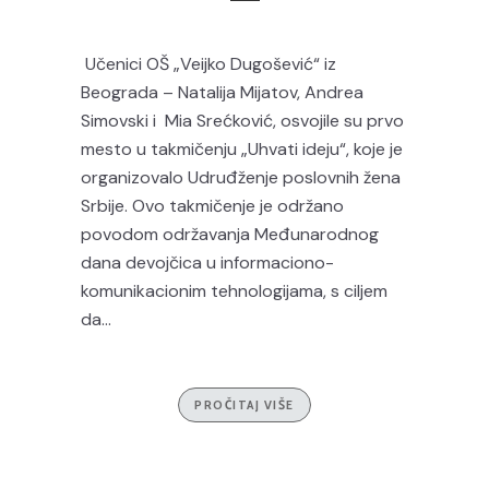
Učenici OŠ „Veijko Dugošević“ iz
Beograda – Natalija Mijatov, Andrea
Simovski i Mia Srećković, osvojile su prvo
mesto u takmičenju „Uhvati ideju“, koje je
organizovalo Udruđženje poslovnih žena
Srbije. Ovo takmičenje je održano
povodom održavanja Međunarodnog
dana devojčica u informaciono-
komunikacionim tehnologijama, s ciljem
da...
PROČITAJ VIŠE