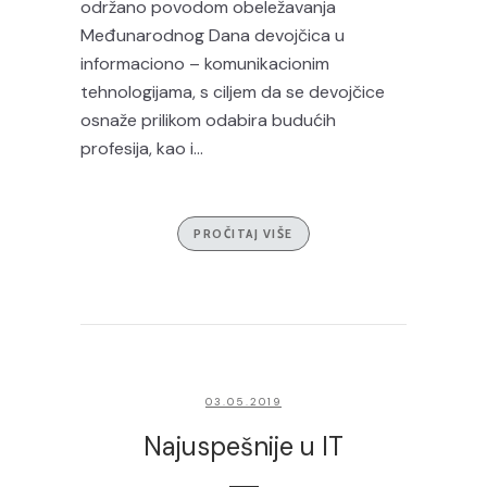
održano povodom obeležavanja
Međunarodnog Dana devojčica u
informaciono – komunikacionim
tehnologijama, s ciljem da se devojčice
osnaže prilikom odabira budućih
profesija, kao i...
PROČITAJ VIŠE
03.05.2019
Najuspešnije u IT