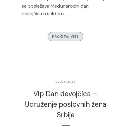
se obeležava Međunarodni dan
devojčica u sektoru...
PROČITAJ VIŠE
22.04.2019
Vip Dan devojčica –
Udruženje poslovnih žena
Srbije