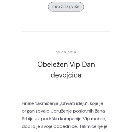
PROČITAJ VIŠE
03.05.2019
Obeležen Vip Dan
devojčica
Finale takmičenja „Uhvati ideju”, koje je
organizovalo Udruženje poslovnih žena
Srbije uz podršku kompanije Vip mobile,
dobilo je svoje pobednice. Takmičenje je