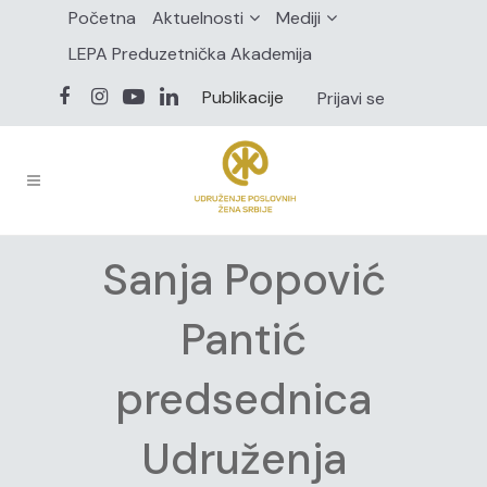
Početna
Aktuelnosti
Mediji
LEPA Preduzetnička Akademija
Publikacije
Prijavi se
Sanja Popović
Pantić
predsednica
Udruženja