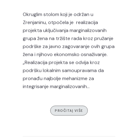
Okruglim stolom koji je održan u
Zrenjaninu, otpočela je realizacija
projekta uključivanja marginalizovanih
grupa žena na tržište rada kroz pružanje
podrške za javno zagovaranje ovih grupa
žena i njihovo ekonomsko osnaživanje.
„Realizacija projekta se odvija kroz
podršku lokalnim samoupravama da
pronađu najbolje mehanizme za
integrisanje marginalizovanih...
PROČITAJ VIŠE