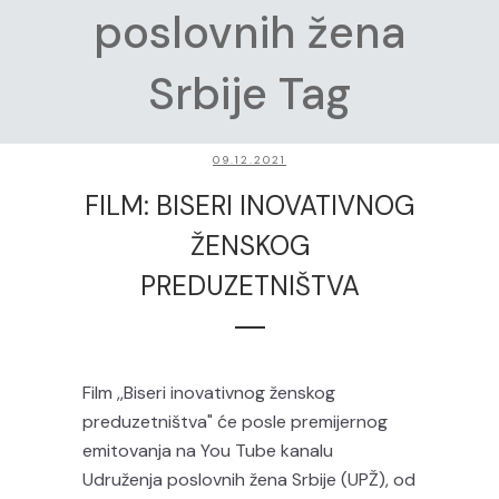
poslovnih žena
Srbije Tag
09.12.2021
FILM: BISERI INOVATIVNOG
ŽENSKOG
PREDUZETNIŠTVA
Film ,,Biseri inovativnog ženskog
preduzetništva" će posle premijernog
emitovanja na You Tube kanalu
Udruženja poslovnih žena Srbije (UPŽ), od