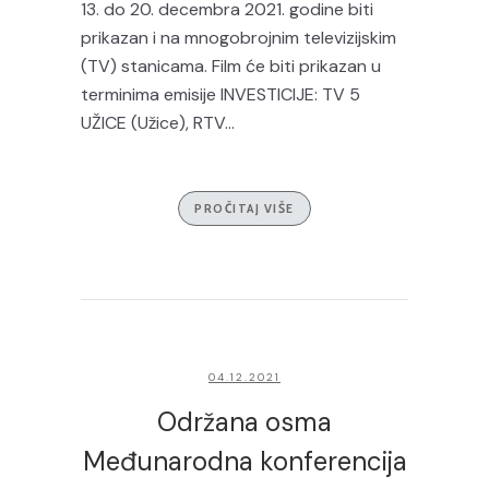
13. do 20. decembra 2021. godine biti
prikazan i na mnogobrojnim televizijskim
(TV) stanicama. Film će biti prikazan u
terminima emisije INVESTICIJE: TV 5
UŽICE (Užice), RTV...
PROČITAJ VIŠE
04.12.2021
Održana osma
Međunarodna konferencija