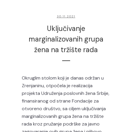
30.11.2021
Uključivanje
marginalizovanih grupa
žena na tržište rada
Okruglim stolom koji je danas održan u
Zrenjaninu, otpočela je realizacija
projekta Udruženja poslovnih žena Srbije,
finansiranog od strane Fondacije za
otvoreno društvo, sa ciljem uključivanja
marginalizovanih grupa žena na tržište
rada kroz pružanje podrške za javno
zagovaranje ovih grupa žena i njihovo