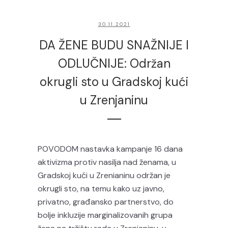
30.11.2021
DA ŽENE BUDU SNAŽNIJE I
ODLUČNIJE: Održan
okrugli sto u Gradskoj kući
u Zrenjaninu
POVODOM nastavka kampanje 16 dana
aktivizma protiv nasilja nad ženama, u
Gradskoj kući u Zrenianinu održan je
okrugli sto, na temu kako uz javno,
privatno, građansko partnerstvo, do
bolje inkluzije marginalizovanih grupa