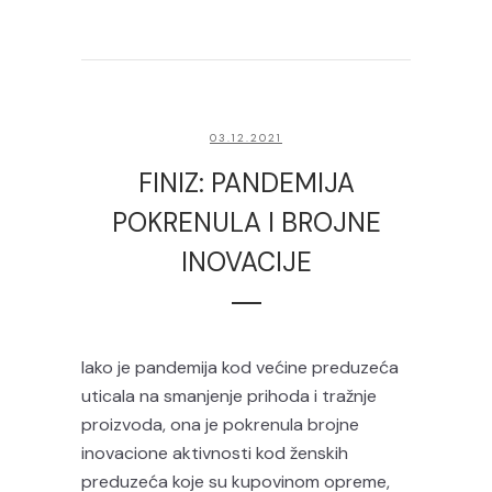
03.12.2021
FINIZ: PANDEMIJA
POKRENULA I BROJNE
INOVACIJE
Iako je pandemija kod većine preduzeća
uticala na smanjenje prihoda i tražnje
proizvoda, ona je pokrenula brojne
inovacione aktivnosti kod ženskih
preduzeća koje su kupovinom opreme,