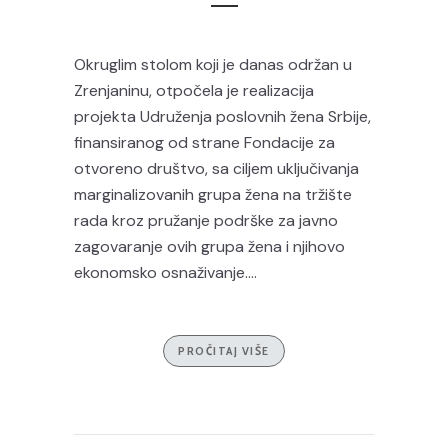
Okruglim stolom koji je danas održan u
Zrenjaninu, otpočela je realizacija
projekta Udruženja poslovnih žena Srbije,
finansiranog od strane Fondacije za
otvoreno društvo, sa ciljem uključivanja
marginalizovanih grupa žena na tržište
rada kroz pružanje podrške za javno
zagovaranje ovih grupa žena i njihovo
ekonomsko osnaživanje....
PROČITAJ VIŠE