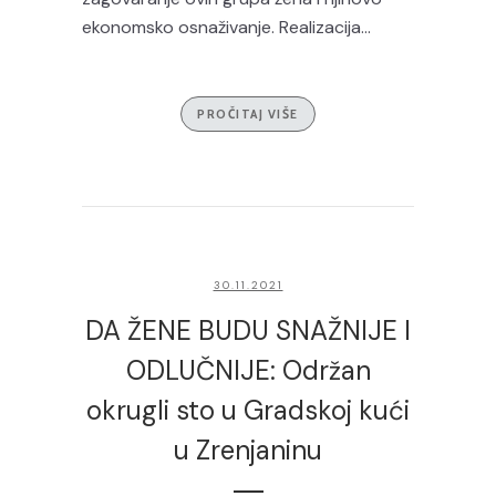
ekonomsko osnaživanje. Realizacija...
PROČITAJ VIŠE
30.11.2021
DA ŽENE BUDU SNAŽNIJE I
ODLUČNIJE: Održan
okrugli sto u Gradskoj kući
u Zrenjaninu