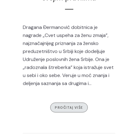
Dragana Đermanović dobitnica je
nagrade „Cvet uspeha za ženu zmaja”,
najznačajnijeg priznanja za žensko
preduzetništvo u Srbiji koje dodeljuje
Udruženje poslovnih žena Srbije. Ona je
„radoznala štreberka” koja istražuje svet
u sebi i oko sebe. Veruje u moć znanja i
deljenja saznanja sa drugima i...
PROČITAJ VIŠE