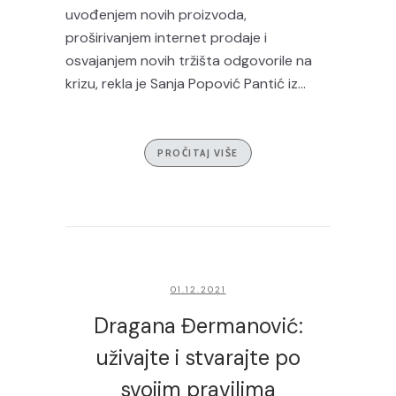
uvođenjem novih proizvoda,
proširivanjem internet prodaje i
osvajanjem novih tržišta odgovorile na
krizu, rekla je Sanja Popović Pantić iz...
PROČITAJ VIŠE
01.12.2021
Dragana Đermanović:
uživajte i stvarajte po
svojim pravilima