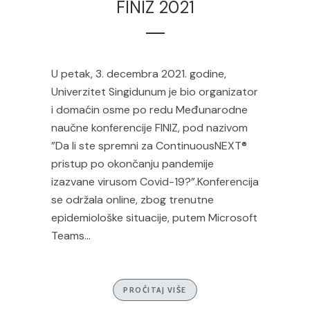
FINIZ 2021
U petak, 3. decembra 2021. godine,
Univerzitet Singidunum je bio organizator
i domaćin osme po redu Međunarodne
naučne konferencije FINIZ, pod nazivom
”Da li ste spremni za ContinuousNEXT®
pristup po okončanju pandemije
izazvane virusom Covid-19?”.Konferencija
se održala online, zbog trenutne
epidemiološke situacije, putem Microsoft
Teams...
PROČITAJ VIŠE