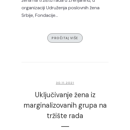
žena na tržištu rada u Zrenjaninu, u
organizaciji Udruženja poslovnih žena
Srbije, Fondacije...
PROČITAJ VIŠE
30.11.2021
Uključivanje žena iz
marginalizovanih grupa na
tržište rada