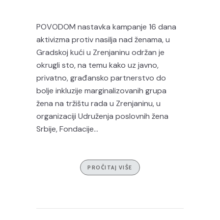
POVODOM nastavka kampanje 16 dana
aktivizma protiv nasilja nad ženama, u
Gradskoj kući u Zrenjaninu održan je
okrugli sto, na temu kako uz javno,
privatno, građansko partnerstvo do
bolje inkluzije marginalizovanih grupa
žena na tržištu rada u Zrenjaninu, u
organizaciji Udruženja poslovnih žena
Srbije, Fondacije...
PROČITAJ VIŠE