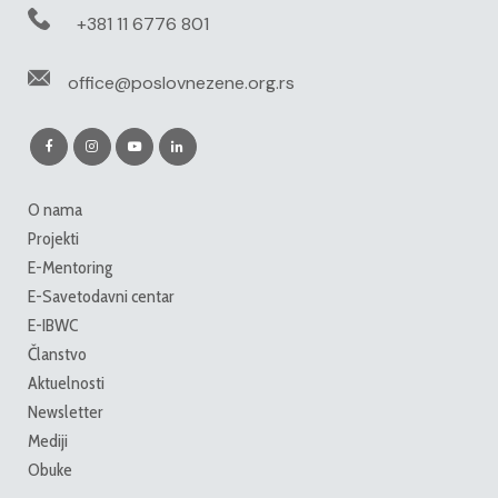
+381 11 6776 801
office@poslovnezene.org.rs
O nama
Projekti
E-Mentoring
E-Savetodavni centar
E-IBWC
Članstvo
Aktuelnosti
Newsletter
Mediji
Obuke