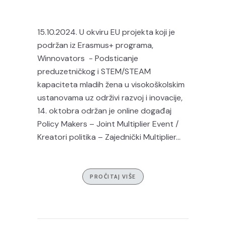
15.10.2024. U okviru EU projekta koji je
podržan iz Erasmus+ programa,
Winnovators - Podsticanje
preduzetničkog i STEM/STEAM
kapaciteta mladih žena u visokoškolskim
ustanovama uz održivi razvoj i inovacije,
14. oktobra održan je online događaj
Policy Makers – Joint Multiplier Event /
Kreatori politika – Zajednički Multiplier...
PROČITAJ VIŠE