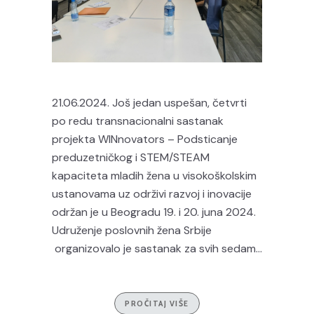
21.06.2024. Još jedan uspešan, četvrti
po redu transnacionalni sastanak
projekta WINnovators – Podsticanje
preduzetničkog i STEM/STEAM
kapaciteta mladih žena u visokoškolskim
ustanovama uz održivi razvoj i inovacije
održan je u Beogradu 19. i 20. juna 2024.
Udruženje poslovnih žena Srbije
organizovalo je sastanak za svih sedam...
PROČITAJ VIŠE