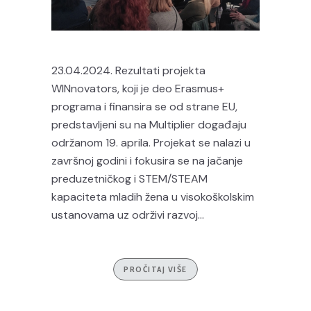
23.04.2024. Rezultati projekta
WINnovators, koji je deo Erasmus+
programa i finansira se od strane EU,
predstavljeni su na Multiplier događaju
održanom 19. aprila. Projekat se nalazi u
završnoj godini i fokusira se na jačanje
preduzetničkog i STEM/STEAM
kapaciteta mladih žena u visokoškolskim
ustanovama uz održivi razvoj...
PROČITAJ VIŠE