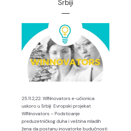
Srbiji
25.11.2,22. WINnovators e-učionica
uskoro u Srbiji Evropski projekat
WINnovators – Podsticanje
preduzetničkog duha i veština mladih
žena da postanu inovatorke budućnosti