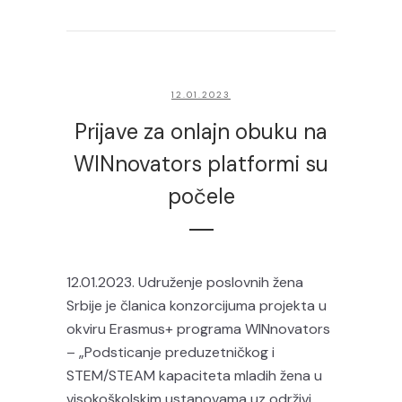
12.01.2023
Prijave za onlajn obuku na
WINnovators platformi su
počele
12.01.2023. Udruženje poslovnih žena
Srbije je članica konzorcijuma projekta u
okviru Erasmus+ programa WINnovators
– „Podsticanje preduzetničkog i
STEM/STEAM kapaciteta mladih žena u
visokoškolskim ustanovama uz održivi