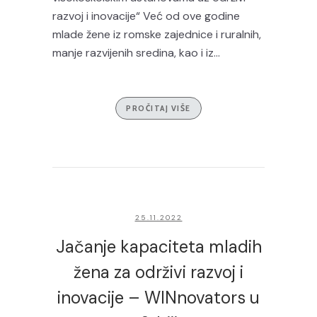
razvoj i inovacije“ Već od ove godine
mlade žene iz romske zajednice i ruralnih,
manje razvijenih sredina, kao i iz...
PROČITAJ VIŠE
25.11.2022
Jačanje kapaciteta mladih
žena za održivi razvoj i
inovacije – WINnovators u