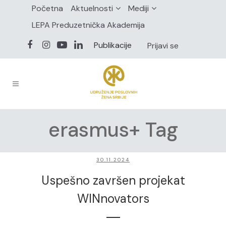
Početna
Aktuelnosti
Mediji
LEPA Preduzetnička Akademija
Publikacije
Prijavi se
erasmus+ Tag
30.11.2024
Uspešno završen projekat
WINnovators