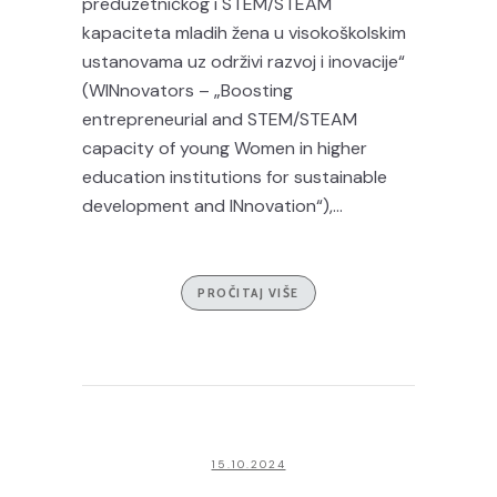
preduzetničkog i STEM/STEAM
kapaciteta mladih žena u visokoškolskim
ustanovama uz održivi razvoj i inovacije“
(WINnovators – „Boosting
entrepreneurial and STEM/STEAM
capacity of young Women in higher
education institutions for sustainable
development and INnovation“),...
PROČITAJ VIŠE
15.10.2024