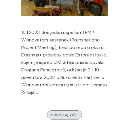
11.11.2023. Još jedan uspešan TPM /
Winnovators sastanak (Transnational
Project Meeting), treći po redu u okviru
Erasmus+ projekta, posle Estonije i Italije,
kojem je ispred UPŽ Srbije prisustvovala
Dragana Panajotović, održan je 9. i 10.
novembra 2023. u Bukureštu. Partneri u
Winnovators konzorcijumu iz pet zemalja
(Srbija,...
PROČITAJ VIŠE