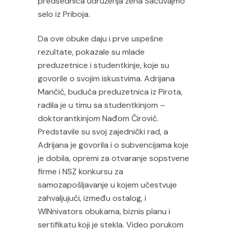
predsednica udruženja žena Sačuvajmo
selo iz Priboja.
Da ove obuke daju i prve uspešne
rezultate, pokazale su mlade
preduzetnice i studentkinje, koje su
govorile o svojim iskustvima. Adrijana
Mančić, buduća preduzetnica iz Pirota,
radila je u timu sa studentkinjom –
doktorantkinjom Nađom Ćirović.
Predstavile su svoj zajednički rad, a
Adrijana je govorila i o subvencijama koje
je dobila, opremi za otvaranje sopstvene
firme i NSZ konkursu za
samozapošljavanje u kojem učestvuje
zahvaljujući, između ostalog, i
WINnivators obukama, biznis planu i
sertifikatu koji je stekla. Video porukom