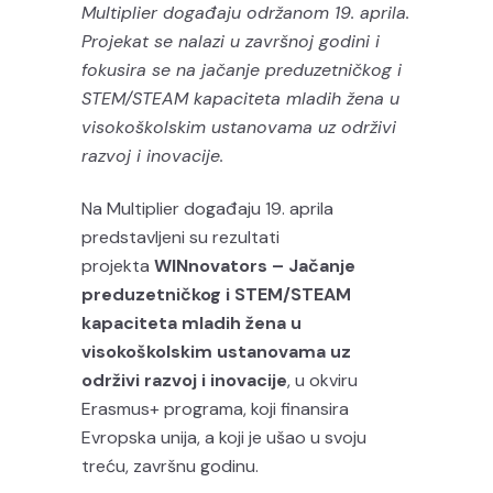
Multiplier događaju održanom 19. aprila.
Projekat se nalazi u završnoj godini i
fokusira se na jačanje preduzetničkog i
STEM/STEAM kapaciteta mladih žena u
visokoškolskim ustanovama uz održivi
razvoj i inovacije.
Na Multiplier događaju 19. aprila
predstavljeni su rezultati
projekta
WINnovators – Jačanje
preduzetničkog i STEM/STEAM
kapaciteta mladih žena u
visokoškolskim ustanovama uz
održivi razvoj i inovacije
, u okviru
Erasmus+ programa, koji finansira
Evropska unija, a koji je ušao u svoju
treću, završnu godinu.