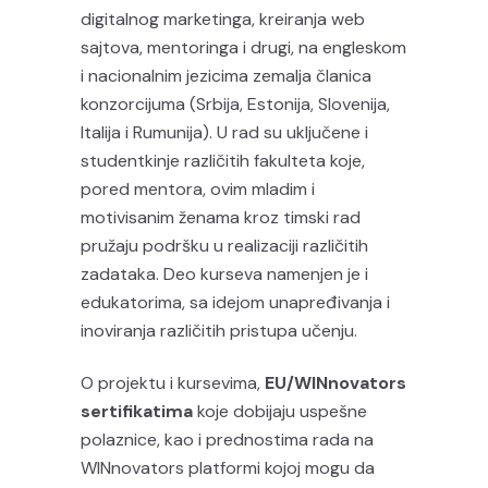
digitalnog marketinga, kreiranja web
sajtova, mentoringa i drugi, na engleskom
i nacionalnim jezicima zemalja članica
konzorcijuma (Srbija, Estonija, Slovenija,
Italija i Rumunija). U rad su uključene i
studentkinje različitih fakulteta koje,
pored mentora, ovim mladim i
motivisanim ženama kroz timski rad
pružaju podršku u realizaciji različitih
zadataka. Deo kurseva namenjen je i
edukatorima, sa idejom unapređivanja i
inoviranja različitih pristupa učenju.
O projektu i kursevima,
EU/WINnovators
sertifikatima
koje dobijaju uspešne
polaznice, kao i prednostima rada na
WINnovators platformi kojoj mogu da