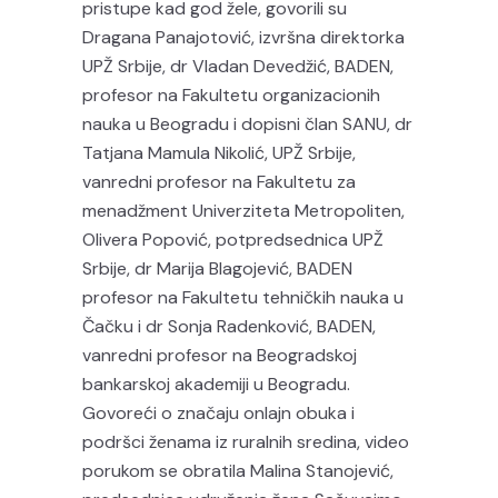
pristupe kad god žele, govorili su
Dragana Panajotović, izvršna direktorka
UPŽ Srbije, dr Vladan Devedžić, BADEN,
profesor na Fakultetu organizacionih
nauka u Beogradu i dopisni član SANU, dr
Tatjana Mamula Nikolić, UPŽ Srbije,
vanredni profesor na Fakultetu za
menadžment Univerziteta Metropoliten,
Olivera Popović, potpredsednica UPŽ
Srbije, dr Marija Blagojević, BADEN
profesor na Fakultetu tehničkih nauka u
Čačku i dr Sonja Radenković, BADEN,
vanredni profesor na Beogradskoj
bankarskoj akademiji u Beogradu.
Govoreći o značaju onlajn obuka i
podršci ženama iz ruralnih sredina, video
porukom se obratila Malina Stanojević,