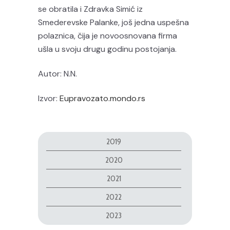
se obratila i Zdravka Simić iz
Smederevske Palanke, još jedna uspešna
polaznica, čija je novoosnovana firma
ušla u svoju drugu godinu postojanja.
Autor: N.N.
Izvor:
Eupravozato.mondo.rs
2019
2020
2021
2022
2023