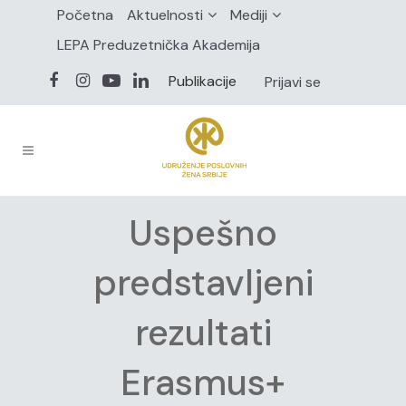
Početna
Aktuelnosti
Mediji
LEPA Preduzetnička Akademija
Publikacije
Prijavi se
Uspešno
predstavljeni
rezultati
Erasmus+