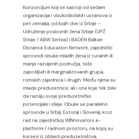
Konzorcijum koji se sastoji od sedam
organizacija i visokoškolskih ustanova iz
pet zemalja, od kojih dve iz Srbije –
Udruženje poslovnih žena Srbije (UPŽ
Srbije / ABW Serbia) i BADEN Balkan
Distance Education Network, zajednički
sprovodi obuke mladih žena iz ruralnih ili
manje razvijenih područja, teže
zapošljivih ili marginalizovanih grupa,
romskih zajednica i drugih. Među njima su
mlade preduzetnice, ali i one koje tek žele
da razviju svoje preduzetničke
potencijale i ideje. Obuke se paralelno
sprovode u Srbiji, Estoniji i Sloveniji, kroz
rad na zajedničkoj WINnovators e-
platformi / radnom prostoru, na kojoj su
kursevi iz oblasti preduzetništva,