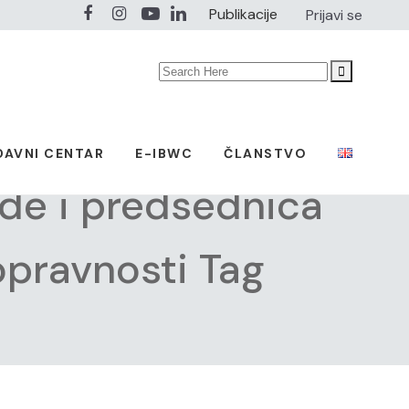
Publikacije
Prijavi se
Search
for:
DAVNI CENTAR
E-IBWC
ČLANSTVO
de i predsednica
opravnosti Tag