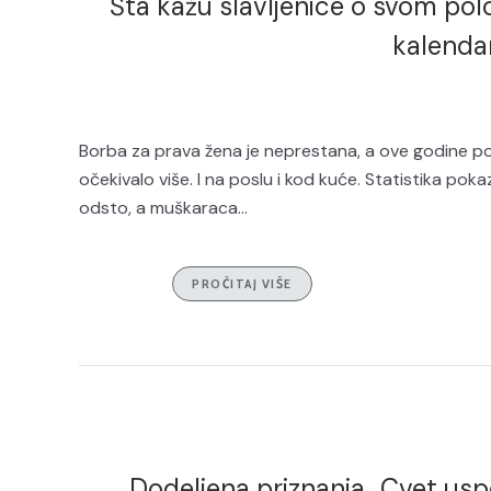
Šta kažu slavljenice o svom pol
kalenda
Borba za prava žena je neprestana, a ove godine pok
očekivalo više. I na poslu i kod kuće. Statistika po
odsto, a muškaraca...
PROČITAJ VIŠE
Dodeljena priznanja „Cvet uspe