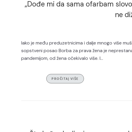
„Dođe mi da sama ofarbam slovo u
ne di
Iako je među preduzetnicima i dalje mnogo više muš
sopstveni posao Borba za prava žena je neprestana, 
pandemijom, od žena očekivalo više. I...
PROČITAJ VIŠE