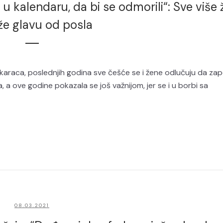
 kalendaru, da bi se odmorili“: Sve više 
že glavu od posla
karaca, poslednjih godina sve češće se i žene odlučuju da za
a ove godine pokazala se još važnijom, jer se i u borbi sa
08.03.2021