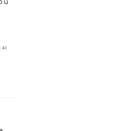
o u
a
e 41
a