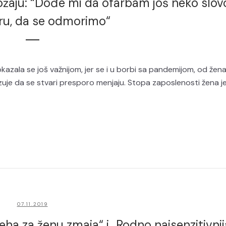
ožaju: “Dođe mi da ofarbam još neko slov
ru, da se odmorimo“
azala se još važnijom, jer se i u borbi sa pandemijom, od žen
kazuje da se stvari presporo menjaju. Stopa zaposlenosti žena j
07.11.2019
ha za ženu zmaja“ i „Rodno najsenzitivnij