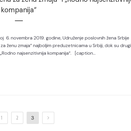
kompanija“
oj 6. novembra 2019. godine, Udruženje poslovnih žena Srbije
 za ženu zmaja“ najboljim preduzetnicama u Srbiji, dok su drug
„Rodno najsenzitivnija kompanija“. [caption...
3
1
2