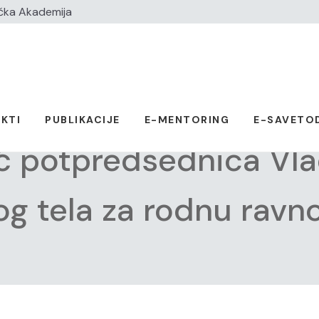
čka Akademija
KTI
PUBLIKACIJE
E-MENTORING
E-SAVETO
ić potpredsednica Vla
g tela za rodnu ravn