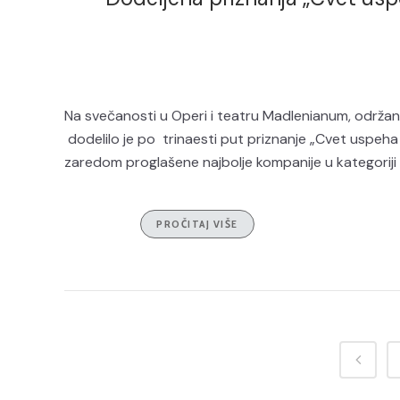
Na svečanosti u Operi i teatru Madlenianum, održan
dodelilo je po trinaesti put priznanje „Cvet uspeha
zaredom proglašene najbolje kompanije u kategoriji 
PROČITAJ VIŠE