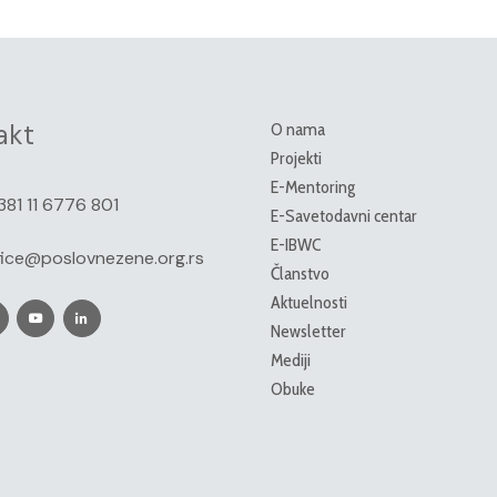
akt
O nama
Projekti
E-Mentoring
381 11 6776 801
E-Savetodavni centar
E-IBWC
fice@poslovnezene.org.rs
Članstvo
Aktuelnosti
Newsletter
Mediji
Obuke