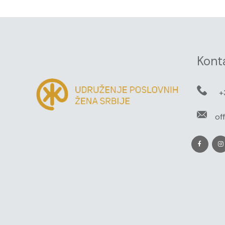
Kont
+
of