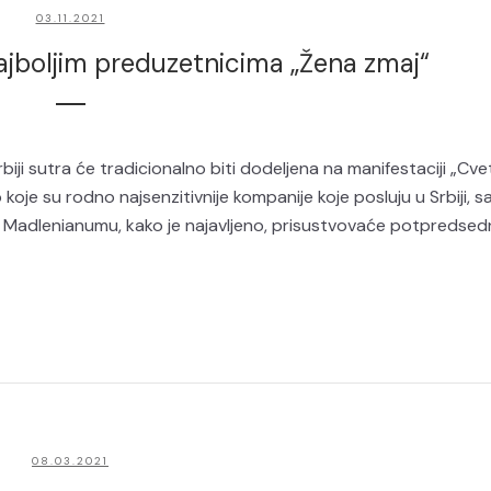
03.11.2021
ajboljim preduzetnicima „Žena zmaj“
ji sutra će tradicionalno biti dodeljena na manifestaciji „Cve
oje su rodno najsenzitivnije kompanije koje posluju u Srbiji, s
u Madlenianumu, kako je najavljeno, prisustvovaće potpredsedni
08.03.2021