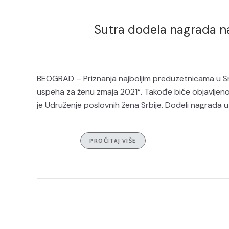
Sutra dodela nagrada n
BEOGRAD – Priznanja najboljim preduzetnicama u Srbi
uspeha za ženu zmaja 2021“. Takođe biće objavljeno k
je Udruženje poslovnih žena Srbije. Dodeli nagrada 
PROČITAJ VIŠE