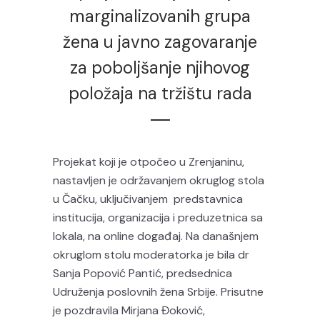
marginalizovanih grupa
žena u javno zagovaranje
za poboljšanje njihovog
položaja na tržištu rada
Projekat koji je otpočeo u Zrenjaninu,
nastavljen je održavanjem okruglog stola
u Čačku, uključivanjem predstavnica
institucija, organizacija i preduzetnica sa
lokala, na online događaj. Na današnjem
okruglom stolu moderatorka je bila dr
Sanja Popović Pantić, predsednica
Udruženja poslovnih žena Srbije. Prisutne
je pozdravila Mirjana Đoković,