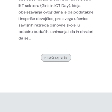
IKT sektoru (Girls in ICT Day). Ideja
obeležavanja ovog dana je da podstakne
i inspiriše devojčice, pre svega učenice
završnih razreda osnovne škole, u
odabiru budućih zanimanja i da ih ohrabri
da se...
PROČITAJ VIŠE