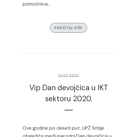
pomoćnica...
PROČITAJ VIŠE
14.03.2020
Vip Dan devojčica u IKT
sektoru 2020.
Ove godine po deseti put, UPŽ Srbije
obeležiće međunarodni Dan devojčica u