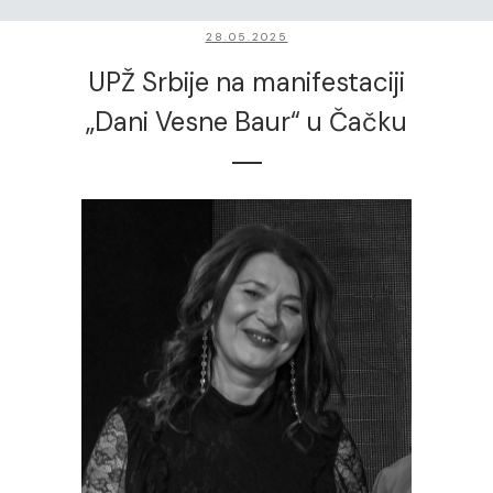
28.05.2025
UPŽ Srbije na manifestaciji
„Dani Vesne Baur“ u Čačku