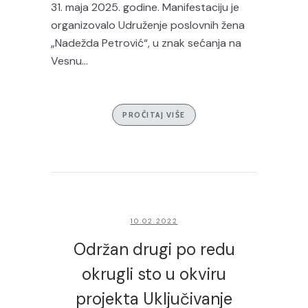
31. maja 2025. godine. Manifestaciju je
organizovalo Udruženje poslovnih žena
„Nadežda Petrović“, u znak sećanja na
Vesnu...
PROČITAJ VIŠE
10.02.2022
Održan drugi po redu
okrugli sto u okviru
projekta Uključivanje