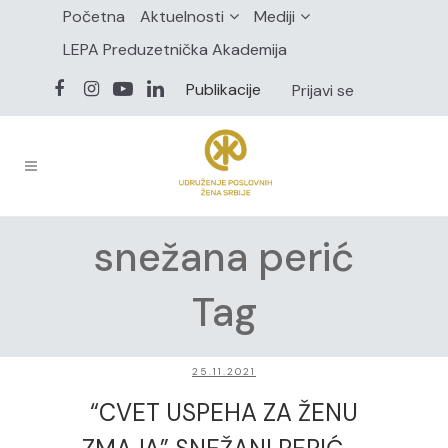
Početna
Aktuelnosti
Mediji
LEPA Preduzetnička Akademija
Publikacije
Prijavi se
snežana perić
Tag
25.11.2021
“CVET USPEHA ZA ŽENU