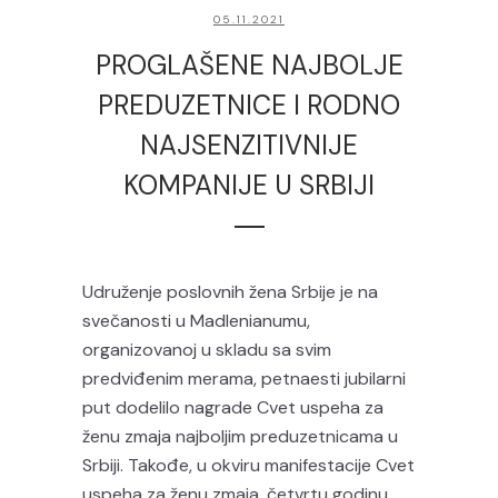
05.11.2021
PROGLAŠENE NAJBOLJE
PREDUZETNICE I RODNO
NAJSENZITIVNIJE
KOMPANIJE U SRBIJI
Udruženje poslovnih žena Srbije je na
svečanosti u Madlenianumu,
organizovanoj u skladu sa svim
predviđenim merama, petnaesti jubilarni
put dodelilo nagrade Cvet uspeha za
ženu zmaja najboljim preduzetnicama u
Srbiji. Takođe, u okviru manifestacije Cvet
uspeha za ženu zmaja, četvrtu godinu