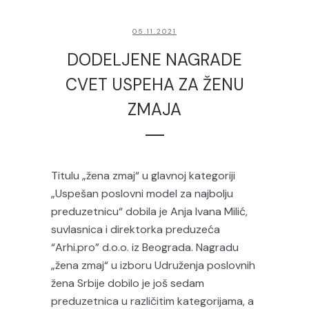
05.11.2021
DODELJENE NAGRADE
CVET USPEHA ZA ŽENU
ZMAJA
Titulu „žena zmaj“ u glavnoj kategoriji
„Uspešan poslovni model za najbolju
preduzetnicu“ dobila je Anja Ivana Milić,
suvlasnica i direktorka preduzeća
“Arhi.pro” d.o.o. iz Beograda. Nagradu
„žena zmaj“ u izboru Udruženja poslovnih
žena Srbije dobilo je još sedam
preduzetnica u različitim kategorijama, a