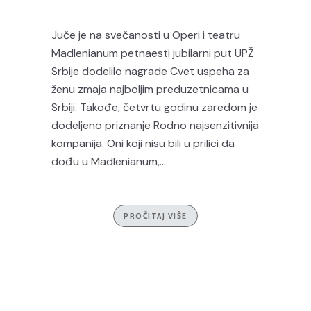
Juče je na svečanosti u Operi i teatru
Madlenianum petnaesti jubilarni put UPŽ
Srbije dodelilo nagrade Cvet uspeha za
ženu zmaja najboljim preduzetnicama u
Srbiji. Takođe, četvrtu godinu zaredom je
dodeljeno priznanje Rodno najsenzitivnija
kompanija. Oni koji nisu bili u prilici da
dođu u Madlenianum,...
PROČITAJ VIŠE