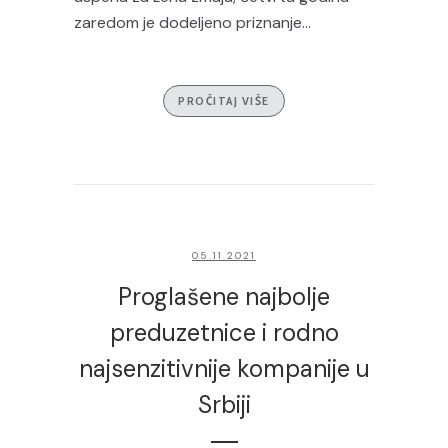
zaredom je dodeljeno priznanje...
PROČITAJ VIŠE
05.11.2021
Proglašene najbolje
preduzetnice i rodno
najsenzitivnije kompanije u
Srbiji