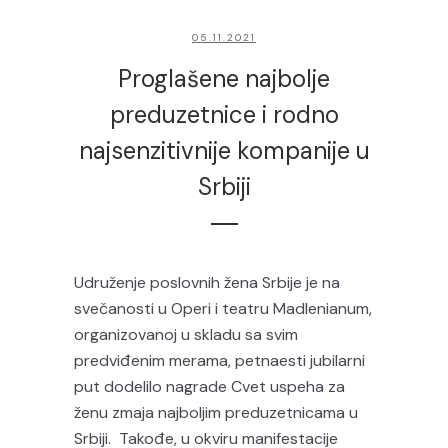
05.11.2021
Proglašene najbolje
preduzetnice i rodno
najsenzitivnije kompanije u
Srbiji
Udruženje poslovnih žena Srbije je na
svečanosti u Operi i teatru Madlenianum,
organizovanoj u skladu sa svim
predviđenim merama, petnaesti jubilarni
put dodelilo nagrade Cvet uspeha za
ženu zmaja najboljim preduzetnicama u
Srbiji. Takođe, u okviru manifestacije