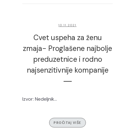
10.11.2021
Cvet uspeha za ženu
zmaja- Proglašene najbolje
preduzetnice i rodno
najsenzitivnije kompanije
Izvor: Nedeljnik...
PROČITAJ VIŠE