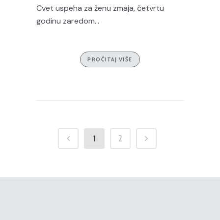
Cvet uspeha za ženu zmaja, četvrtu
godinu zaredom...
PROČITAJ VIŠE
1
2