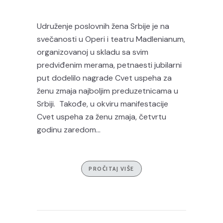
Udruženje poslovnih žena Srbije je na
svečanosti u Operi i teatru Madlenianum,
organizovanoj u skladu sa svim
predviđenim merama, petnaesti jubilarni
put dodelilo nagrade Cvet uspeha za
ženu zmaja najboljim preduzetnicama u
Srbiji. Takođe, u okviru manifestacije
Cvet uspeha za ženu zmaja, četvrtu
godinu zaredom...
PROČITAJ VIŠE