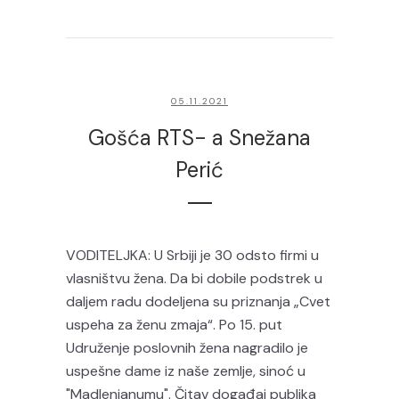
05.11.2021
Gošća RTS- a Snežana
Perić
VODITELJKA: U Srbiji je 30 odsto firmi u
vlasništvu žena. Da bi dobile podstrek u
daljem radu dodeljena su priznanja „Cvet
uspeha za ženu zmaja“. Po 15. put
Udruženje poslovnih žena nagradilo je
uspešne dame iz naše zemlje, sinoć u
"Madlenianumu". Čitav događaj publika