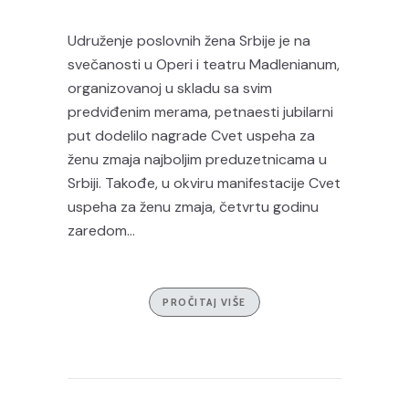
Udruženje poslovnih žena Srbije je na
svečanosti u Operi i teatru Madlenianum,
organizovanoj u skladu sa svim
predviđenim merama, petnaesti jubilarni
put dodelilo nagrade Cvet uspeha za
ženu zmaja najboljim preduzetnicama u
Srbiji. Takođe, u okviru manifestacije Cvet
uspeha za ženu zmaja, četvrtu godinu
zaredom...
PROČITAJ VIŠE