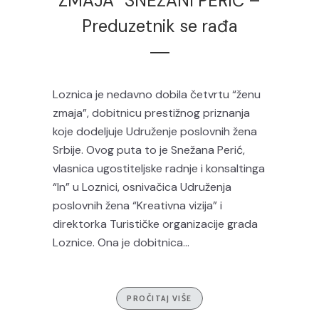
ZMAJA” SNEŽANI PERIĆ –
Preduzetnik se rađa
Loznica je nedavno dobila četvrtu “ženu
zmaja”, dobitnicu prestižnog priznanja
koje dodeljuje Udruženje poslovnih žena
Srbije. Ovog puta to je Snežana Perić,
vlasnica ugostiteljske radnje i konsaltinga
“In” u Loznici, osnivačica Udruženja
poslovnih žena “Kreativna vizija” i
direktorka Turističke organizacije grada
Loznice. Ona je dobitnica...
PROČITAJ VIŠE