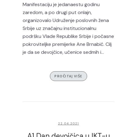
Manifestaciju je jedanaestu godinu
zaredom, a po drugi put onlajn,
organizovalo Udruženje poslovnih žena
Srbije uz značajnu institucionalnu
podršku Vlade Republike Srbije i počasne
pokroviteljke premijerke Ane Brnabić. Cilj
je da se devojčice, učenice sedmih i...
PROČITAJ VIŠE
22.04.2021
A1 Dan devojčica u IKT-u