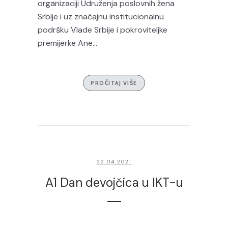
organizaciji Udruženja poslovnih žena
Srbije i uz značajnu institucionalnu
podršku Vlade Srbije i pokroviteljke
premijerke Ane...
PROČITAJ VIŠE
22.04.2021
A1 Dan devojčica u IKT-u