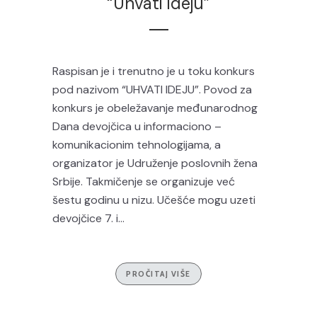
“Uhvati ideju”
Raspisan je i trenutno je u toku konkurs
pod nazivom “UHVATI IDEJU”. Povod za
konkurs je obeležavanje međunarodnog
Dana devojčica u informaciono –
komunikacionim tehnologijama, a
organizator je Udruženje poslovnih žena
Srbije. Takmičenje se organizuje već
šestu godinu u nizu. Učešće mogu uzeti
devojčice 7. i...
PROČITAJ VIŠE