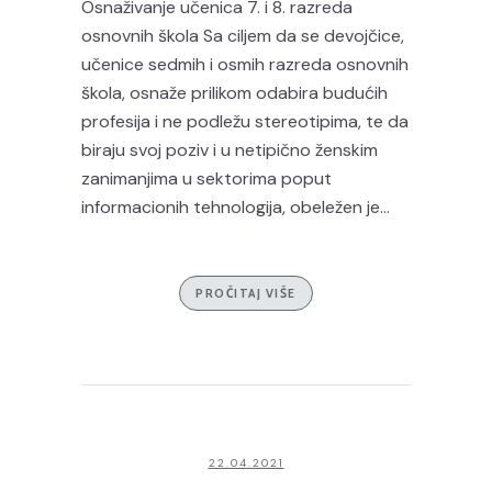
Osnaživanje učenica 7. i 8. razreda
osnovnih škola Sa ciljem da se devojčice,
učenice sedmih i osmih razreda osnovnih
škola, osnaže prilikom odabira budućih
profesija i ne podležu stereotipima, te da
biraju svoj poziv i u netipično ženskim
zanimanjima u sektorima poput
informacionih tehnologija, obeležen je...
PROČITAJ VIŠE
22.04.2021