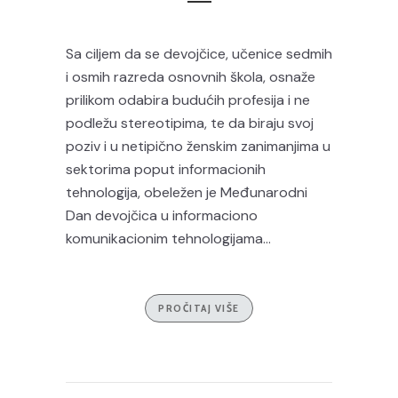
Sa ciljem da se devojčice, učenice sedmih
i osmih razreda osnovnih škola, osnaže
prilikom odabira budućih profesija i ne
podležu stereotipima, te da biraju svoj
poziv i u netipično ženskim zanimanjima u
sektorima poput informacionih
tehnologija, obeležen je Međunarodni
Dan devojčica u informaciono
komunikacionim tehnologijama...
PROČITAJ VIŠE