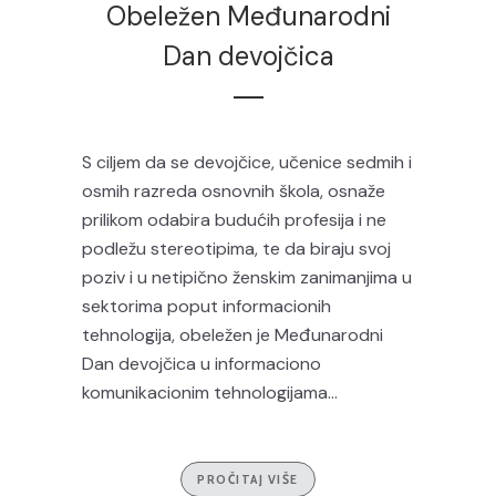
Obeležen Međunarodni
Dan devojčica
S ciljem da se devojčice, učenice sedmih i
osmih razreda osnovnih škola, osnaže
prilikom odabira budućih profesija i ne
podležu stereotipima, te da biraju svoj
poziv i u netipično ženskim zanimanjima u
sektorima poput informacionih
tehnologija, obeležen je Međunarodni
Dan devojčica u informaciono
komunikacionim tehnologijama...
PROČITAJ VIŠE