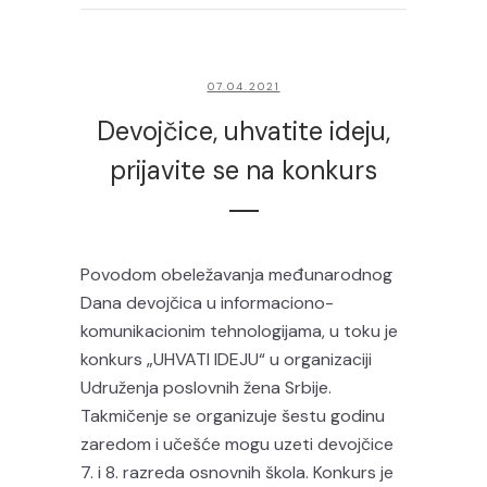
07.04.2021
Devojčice, uhvatite ideju,
prijavite se na konkurs
Povodom obeležavanja međunarodnog
Dana devojčica u informaciono-
komunikacionim tehnologijama, u toku je
konkurs „UHVATI IDEJU“ u organizaciji
Udruženja poslovnih žena Srbije.
Takmičenje se organizuje šestu godinu
zaredom i učešće mogu uzeti devojčice
7. i 8. razreda osnovnih škola. Konkurs je