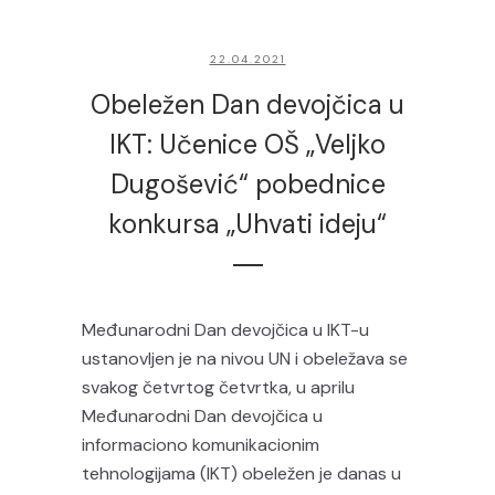
22.04.2021
Obeležen Dan devojčica u
IKT: Učenice OŠ „Veljko
Dugošević“ pobednice
konkursa „Uhvati ideju“
Međunarodni Dan devojčica u IKT-u
ustanovljen je na nivou UN i obeležava se
svakog četvrtog četvrtka, u aprilu
Međunarodni Dan devojčica u
informaciono komunikacionim
tehnologijama (IKT) obeležen je danas u