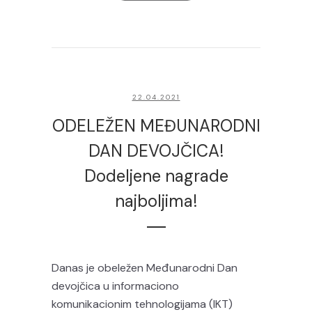
22.04.2021
ODELEŽEN MEĐUNARODNI
DAN DEVOJČICA!
Dodeljene nagrade
najboljima!
Danas je obeležen Međunarodni Dan
devojčica u informaciono
komunikacionim tehnologijama (IKT)