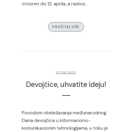
otvoren do 12. aprila, a radovi...
PROČITAJ VIŠE
07.04.2021
Devojčice, uhvatite ideju!
Povodom obeležavanja međunarodnog
Dana devojčica u informaciono-
komunikacionim tehnologijama, u toku je