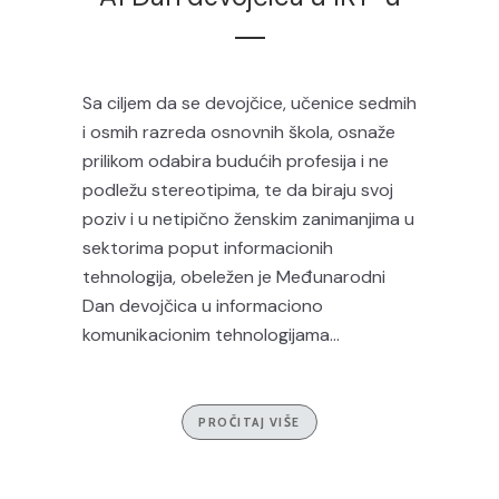
Sa ciljem da se devojčice, učenice sedmih
i osmih razreda osnovnih škola, osnaže
prilikom odabira budućih profesija i ne
podležu stereotipima, te da biraju svoj
poziv i u netipično ženskim zanimanjima u
sektorima poput informacionih
tehnologija, obeležen je Međunarodni
Dan devojčica u informaciono
komunikacionim tehnologijama...
PROČITAJ VIŠE