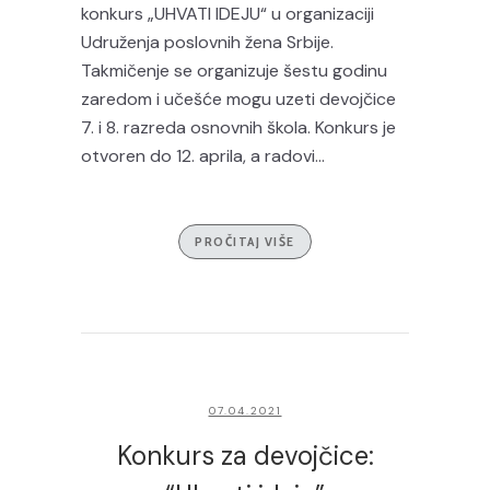
konkurs „UHVATI IDEJU“ u organizaciji
Udruženja poslovnih žena Srbije.
Takmičenje se organizuje šestu godinu
zaredom i učešće mogu uzeti devojčice
7. i 8. razreda osnovnih škola. Konkurs je
otvoren do 12. aprila, a radovi...
PROČITAJ VIŠE
07.04.2021
Konkurs za devojčice: