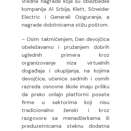
vredne nagrade koje su obezbedile
kompanije A1 Srbija, Klett, Sćneider
Electric i Generali Osiguranje, a
nagrade dobitnicama stižu poštom.
– Osim takmičenjem, Dan devojčica
obeležavamo i pružanjem dobrih
uglednih primera kroz
organizovanje niza virtuelnih
događaja i okupljanja, na kojima
devojčice, učenice sedmih i osmih
razreda osnovne škole imaju priliku
da preko onlajn platformi posete
firme u sektorima koji nisu
tradicionalno ženski i kroz
razgovore sa menadžerkama ili
preduzetnicama steknu dodatna