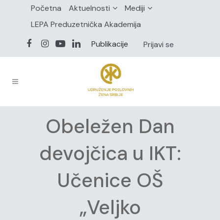
Početna
Aktuelnosti
Mediji
LEPA Preduzetnička Akademija
Publikacije
Prijavi se
Obeležen Dan
devojčica u IKT:
Učenice OŠ
„Veljko