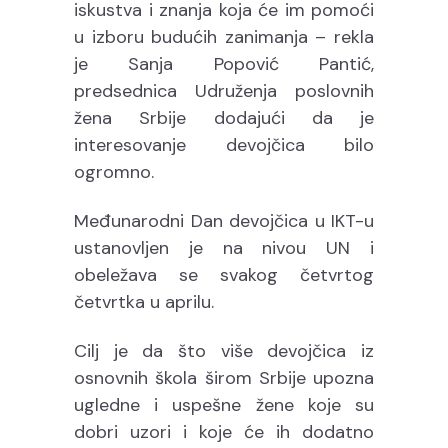
iskustva i znanja koja će im pomoći
u izboru budućih zanimanja – rekla
je Sanja Popović Pantić,
predsednica Udruženja poslovnih
žena Srbije dodajući da je
interesovanje devojčica bilo
ogromno.
Međunarodni Dan devojčica u IKT-u
ustanovljen je na nivou UN i
obeležava se svakog četvrtog
četvrtka u aprilu.
Cilj je da što više devojčica iz
osnovnih škola širom Srbije upozna
ugledne i uspešne žene koje su
dobri uzori i koje će ih dodatno