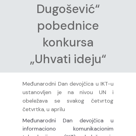
Dugošević“
pobednice
konkursa
„Uhvati ideju“
Međunarodni Dan devojčica u IKT-u
ustanovljen je na nivou UN i
obeležava se svakog četvrtog
četvrtka, u aprilu
Međunarodni Dan devojčica u
informaciono komunikacionim