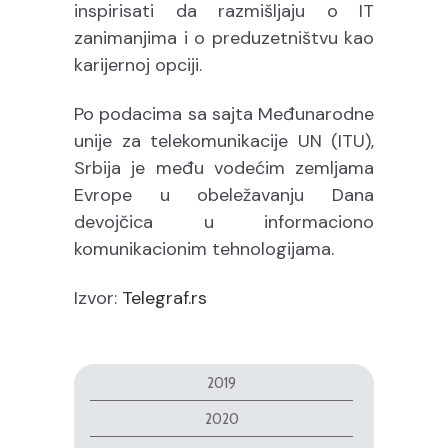
inspirisati da razmišljaju o IT
zanimanjima i o preduzetništvu kao
karijernoj opciji.
Po podacima sa sajta Međunarodne
unije za telekomunikacije UN (ITU),
Srbija je među vodećim zemljama
Evrope u obeležavanju Dana
devojčica u informaciono
komunikacionim tehnologijama.
Izvor:
Telegraf.rs
2019
2020