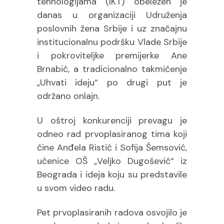
tehnologijama (IKT) obeležen je
danas u organizaciji Udruženja
poslovnih žena Srbije i uz značajnu
institucionalnu podršku Vlade Srbije
i pokroviteljke premijerke Ane
Brnabić, a tradicionalno takmičenje
„Uhvati ideju“ po drugi put je
održano onlajn.
U oštroj konkurenciji prevagu je
odneo rad prvoplasiranog tima koji
čine Anđela Ristić i Sofija Šemsović,
učenice OŠ „Veljko Dugošević“ iz
Beograda i ideja koju su predstavile
u svom video radu.
Pet prvoplasiranih radova osvojilo je