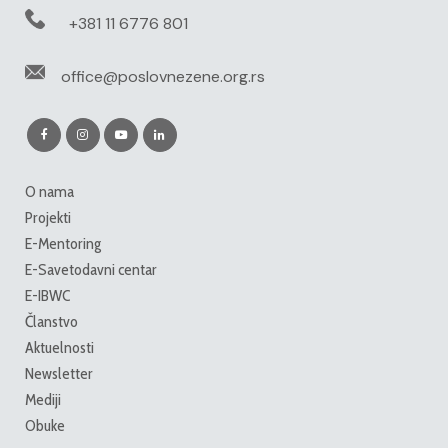
+381 11 6776 801
office@poslovnezene.org.rs
O nama
Projekti
E-Mentoring
E-Savetodavni centar
E-IBWC
Članstvo
Aktuelnosti
Newsletter
Mediji
Obuke