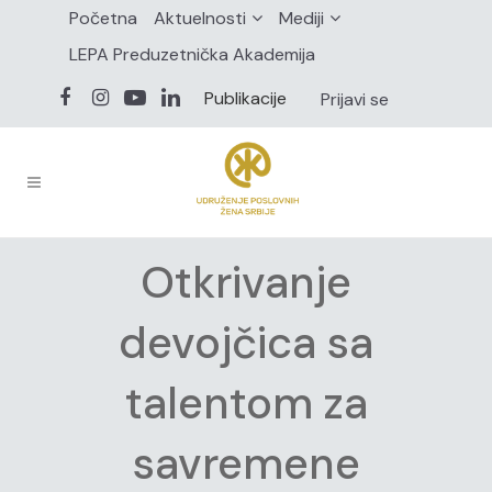
Početna
Aktuelnosti
Mediji
LEPA Preduzetnička Akademija
Publikacije
Prijavi se
Otkrivanje
devojčica sa
talentom za
savremene