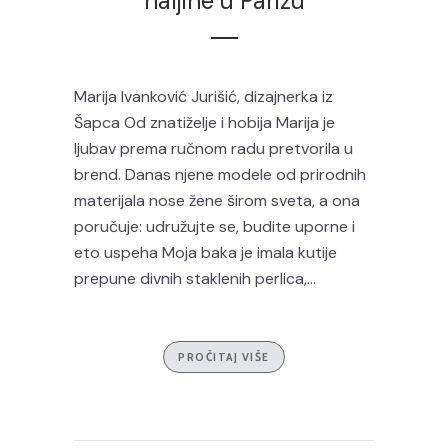
haljine u Parizu
Marija Ivanković Jurišić, dizajnerka iz
Šapca Od znatiželje i hobija Marija je
ljubav prema ručnom radu pretvorila u
brend. Danas njene modele od prirodnih
materijala nose žene širom sveta, a ona
poručuje: udružujte se, budite uporne i
eto uspeha Moja baka je imala kutije
prepune divnih staklenih perlica,...
PROČITAJ VIŠE