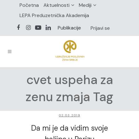
Početna
Aktuelnosti
Mediji
LEPA Preduzetnička Akademija
Publikacije
Prijavi se
cvet uspeha za
zenu zmaja Tag
02.03.2019
Da mi je da vidim svoje