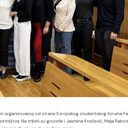
ribini organizovanoj od strane Evropskog studentskog foruma F
tništva. Na tribini su govorile i Jasmina Knežević, Maja Rakovi