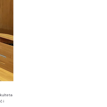
akulteta
ć i