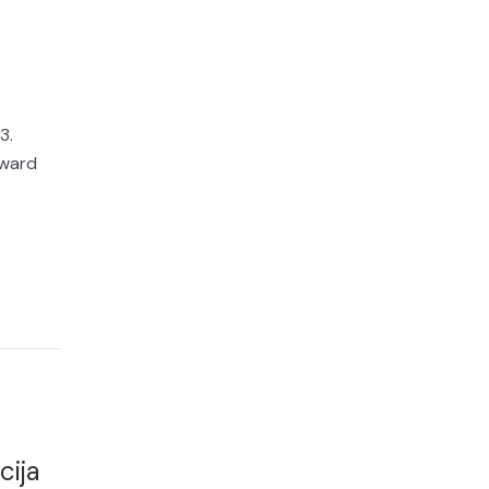
3.
Award
cija