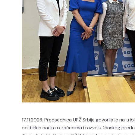
17.11.2023. Predsednica UPŽ Srbije govorila je na t
političkih nauka o začecima i razvoju ženskog preduze