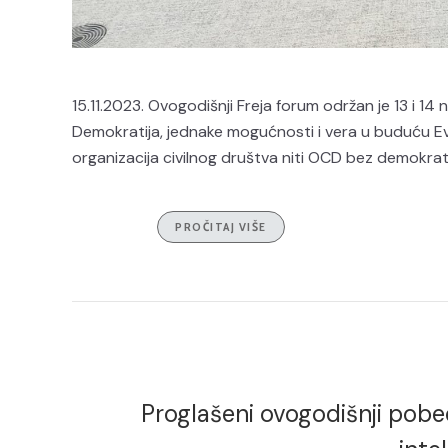
15.11.2023. Ovogodišnji Freja forum održan je 13 i 1
Demokratija, jednake mogućnosti i vera u buduću 
organizacija civilnog društva niti OCD bez demokrat
PROČITAJ VIŠE
Proglašeni ovogodišnji pobe