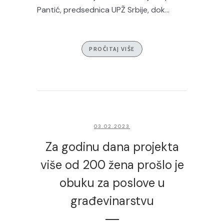
Pantić, predsednica UPŽ Srbije, dok...
PROČITAJ VIŠE
03.02.2023
Za godinu dana projekta
više od 200 žena prošlo je
obuku za poslove u
građevinarstvu