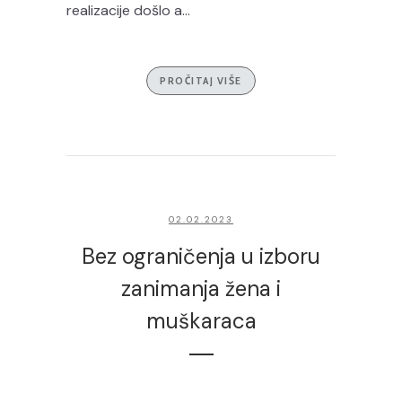
realizacije došlo a...
PROČITAJ VIŠE
02.02.2023
Bez ograničenja u izboru
zanimanja žena i
muškaraca