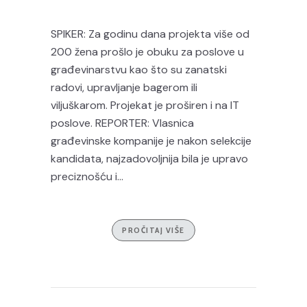
SPIKER: Za godinu dana projekta više od
200 žena prošlo je obuku za poslove u
građevinarstvu kao što su zanatski
radovi, upravljanje bagerom ili
viljuškarom. Projekat je proširen i na IT
poslove. REPORTER: Vlasnica
građevinske kompanije je nakon selekcije
kandidata, najzadovoljnija bila je upravo
preciznošću i...
PROČITAJ VIŠE