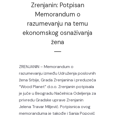
Zrenjanin: Potpisan
Memorandum o
razumevanju na temu
ekonomskog osnaživanja
žena
ZRENJANIN – Memorandum o
razumevanju između Udruženja poslovnih
žena Srbije, Grada Zrenjanina i preduzeća
“Wood Planet” d.o.o. Zrenjanin potpisala
je juče u Beogradu Načelnica Odeljenja za
privredu Gradske uprave Zrenjanin
Jelena Travar Miljević. Potpisnica ovog
memoranduma je takođe i Sanja Popović