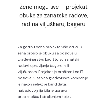
Žene mogu sve – projekat
obuke za zanatske radove,
rad na viljuškaru, bageru
Za godinu dana projekta više od 200
žena prošlo je obuku za poslove u
građevinarstvu kao što su zanatski
radovi, upravljanje bagerom ili
viljuškarom. Projekat je proširen i na IT
poslove. Vlasnica građevinske kompanije
je nakon selekcije kandidata,
najzadovoljnija bila je upravo
preciznošću i strpljenjem koje...