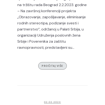
na tržištu rada Beograd 2.2.2023. godine
– Na završnoj konferenciji projekta
„Obrazovanje, zapošljavanje, eliminisanje
rodnih stereotipa, podizanje svesti i
partnerstvo“, održanoj u Palati Srbija, u
organizaciji Udruženja poslovnih žena
Srbije i Poverenika za zaštitu
ravnopravnosti, predstavljeni su...
PROČITAJ VIŠE
02.02.2023