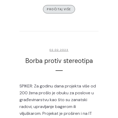
PROČITAJ VIŠE
02.02.2023
Borba protiv stereotipa
SPIKER: Za godinu dana projekta više od
200 žena prošlo je obuku za poslove u
građevinarstvu kao što su zanatski
radovi, upravljanje bagerom ili
viljuškarom. Projekat je proširen i na IT