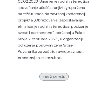
02.02.2023. Umanjenje rodnih stereotipa
i povećanje učešća ranjivih grupa žena
na tržištu rada Na završnoj konferenciji
projekta „Obrazovanje, zapošljavanje,
eliminisanje rodnih stereotipa, podizanje
svesti i partnerstvo“, održanoj u Palati
Srbija 2. februara 2023., u organizaciji
Udruženja poslovnih žena Srbije i
Poverenika za zaštitu ravnopravnosti,
predstavljeni su rezultati...
PROČITAJ VIŠE