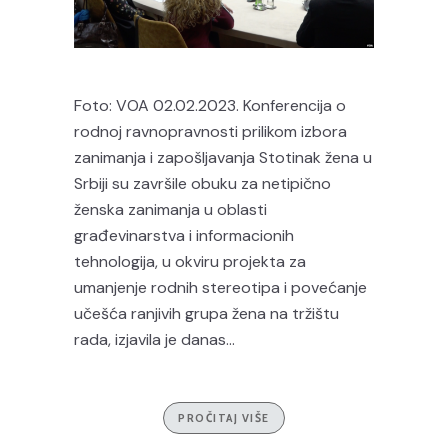
Foto: VOA 02.02.2023. Konferencija o
rodnoj ravnopravnosti prilikom izbora
zanimanja i zapošljavanja Stotinak žena u
Srbiji su završile obuku za netipično
ženska zanimanja u oblasti
građevinarstva i informacionih
tehnologija, u okviru projekta za
umanjenje rodnih stereotipa i povećanje
učešća ranjivih grupa žena na tržištu
rada, izjavila je danas...
PROČITAJ VIŠE