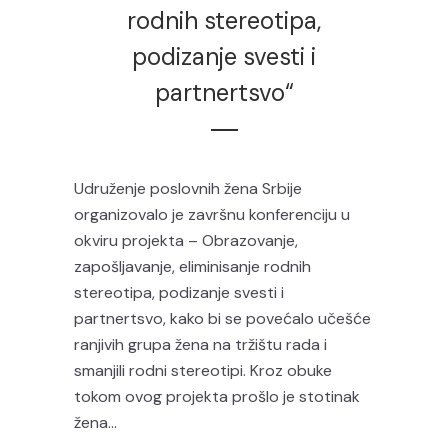
rodnih stereotipa,
podizanje svesti i
partnertsvo“
Udruženje poslovnih žena Srbije
organizovalo je završnu konferenciju u
okviru projekta – Obrazovanje,
zapošljavanje, eliminisanje rodnih
stereotipa, podizanje svesti i
partnertsvo, kako bi se povećalo učešće
ranjivih grupa žena na tržištu rada i
smanjili rodni stereotipi. Kroz obuke
tokom ovog projekta prošlo je stotinak
žena...