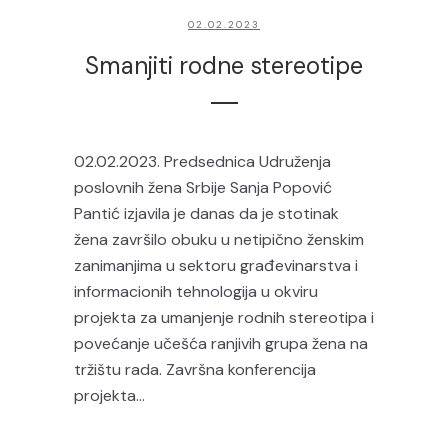
02.02.2023
Smanjiti rodne stereotipe
02.02.2023. Predsednica Udruženja
poslovnih žena Srbije Sanja Popović
Pantić izjavila je danas da je stotinak
žena završilo obuku u netipično ženskim
zanimanjima u sektoru građevinarstva i
informacionih tehnologija u okviru
projekta za umanjenje rodnih stereotipa i
povećanje učešća ranjivih grupa žena na
tržištu rada. Završna konferencija
projekta...