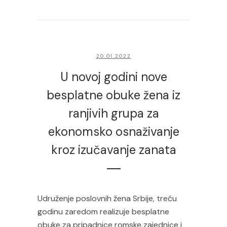
20.01.2022
U novoj godini nove
besplatne obuke žena iz
ranjivih grupa za
ekonomsko osnaživanje
kroz izučavanje zanata
Udruženje poslovnih žena Srbije, treću
godinu zaredom realizuje besplatne
obuke za pripadnice romske zajednice i