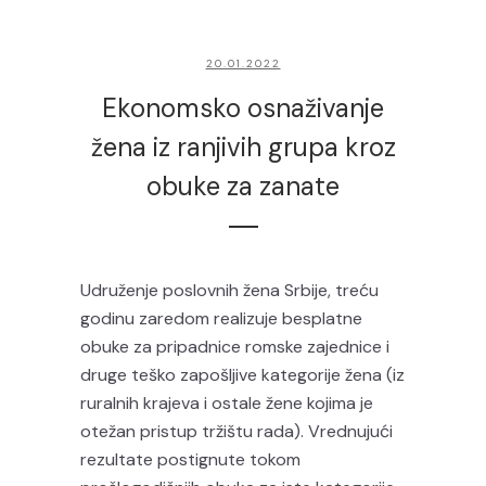
20.01.2022
Ekonomsko osnaživanje
žena iz ranjivih grupa kroz
obuke za zanate
Udruženje poslovnih žena Srbije, treću
godinu zaredom realizuje besplatne
obuke za pripadnice romske zajednice i
druge teško zapošljive kategorije žena (iz
ruralnih krajeva i ostale žene kojima je
otežan pristup tržištu rada). Vrednujući
rezultate postignute tokom