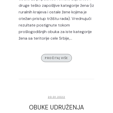
druge teško zapošljive kategorije žena (iz
ruralnih krajeva i ostale žene kojima je
otežan pristup tržištu rada). Vrednujući
rezultate postignute tokom
prošlogodišnjih obuka za iste kategorije
žena sa teritorije cele Srbije,...
PROČITAJ VIŠE
20.01.2022
OBUKE UDRUŽENJA