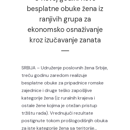
besplatne obuke žena iz
ranjivih grupa za
ekonomsko osnaživanje
kroz izučavanje zanata
SRBIJA – Udruženje poslovnih žena Srbije,
treću godinu zaredom realizuje
besplatne obuke za pripadnice romske
zajednice i druge teško zapošljive
kategorije žena (iz ruralnih krajeva i
ostale žene kojima je otežan pristup
tržištu rada). Vrednujući rezultate
postignute tokom prošlogodišnjih obuka
za iste kategorije žena sa teritorije...