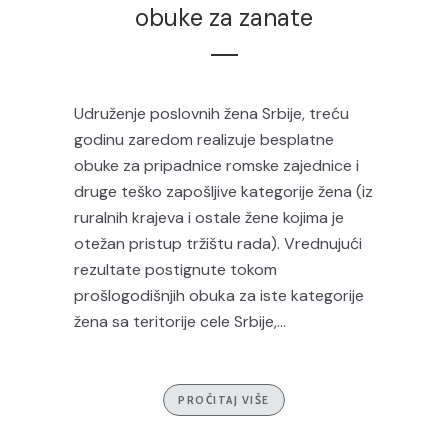
obuke za zanate
Udruženje poslovnih žena Srbije, treću
godinu zaredom realizuje besplatne
obuke za pripadnice romske zajednice i
druge teško zapošljive kategorije žena (iz
ruralnih krajeva i ostale žene kojima je
otežan pristup tržištu rada). Vrednujući
rezultate postignute tokom
prošlogodišnjih obuka za iste kategorije
žena sa teritorije cele Srbije,...
PROČITAJ VIŠE