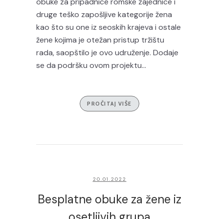
obuke za pripadnice romske zajednice i
druge teško zapošljive kategorije žena
kao što su one iz seoskih krajeva i ostale
žene kojima je otežan pristup tržištu
rada, saopštilo je ovo udruženje. Dodaje
se da podršku ovom projektu...
PROČITAJ VIŠE
20.01.2022
Besplatne obuke za žene iz
osetljivih grupa