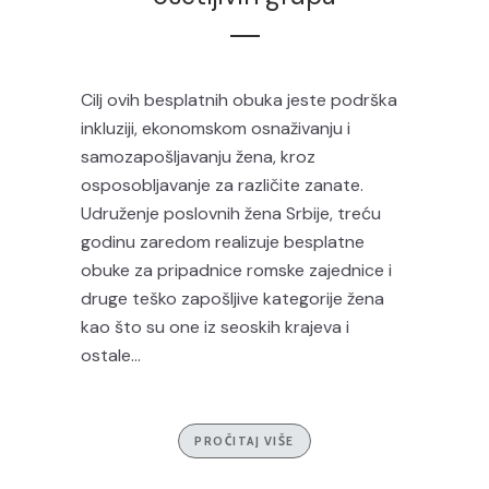
Cilj ovih besplatnih obuka jeste podrška
inkluziji, ekonomskom osnaživanju i
samozapošljavanju žena, kroz
osposobljavanje za različite zanate.
Udruženje poslovnih žena Srbije, treću
godinu zaredom realizuje besplatne
obuke za pripadnice romske zajednice i
druge teško zapošljive kategorije žena
kao što su one iz seoskih krajeva i
ostale...
PROČITAJ VIŠE