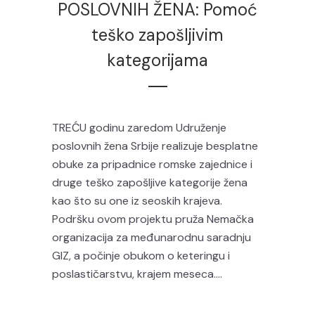
POSLOVNIH ŽENA: Pomoć
teško zapošljivim
kategorijama
TREĆU godinu zaredom Udruženje
poslovnih žena Srbije realizuje besplatne
obuke za pripadnice romske zajednice i
druge teško zapošljive kategorije žena
kao što su one iz seoskih krajeva.
Podršku ovom projektu pruža Nemačka
organizacija za međunarodnu saradnju
GIZ, a počinje obukom o keteringu i
poslastičarstvu, krajem meseca....