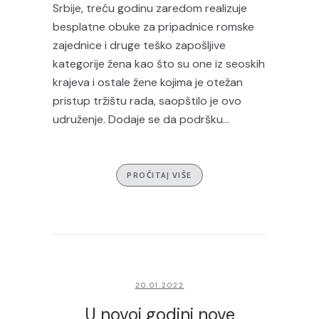
Srbije, treću godinu zaredom realizuje
besplatne obuke za pripadnice romske
zajednice i druge teško zapošljive
kategorije žena kao što su one iz seoskih
krajeva i ostale žene kojima je otežan
pristup tržištu rada, saopštilo je ovo
udruženje. Dodaje se da podršku...
PROČITAJ VIŠE
20.01.2022
U novoj godini nove