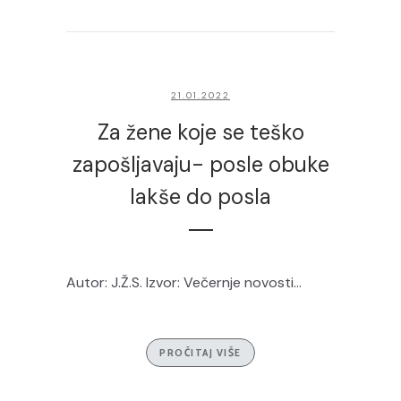
21.01.2022
Za žene koje se teško
zapošljavaju- posle obuke
lakše do posla
Autor: J.Ž.S. Izvor: Večernje novosti...
PROČITAJ VIŠE