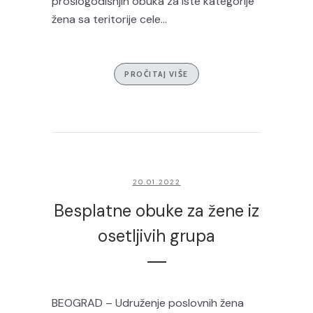
prošlogodišnjih obuka za iste kategorije
žena sa teritorije cele...
PROČITAJ VIŠE
20.01.2022
Besplatne obuke za žene iz
osetljivih grupa
BEOGRAD – Udruženje poslovnih žena