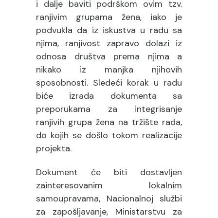
i dalje baviti podrškom ovim tzv.
ranjivim grupama žena, iako je
podvukla da iz iskustva u radu sa
njima, ranjivost zapravo dolazi iz
odnosa društva prema njima a
nikako iz manjka njihovih
sposobnosti. Sledeći korak u radu
biće izrada dokumenta sa
preporukama za integrisanje
ranjivih grupa žena na tržište rada,
do kojih se došlo tokom realizacije
projekta.
Dokument će biti dostavljen
zainteresovanim lokalnim
samoupravama, Nacionalnoj službi
za zapošljavanje, Ministarstvu za