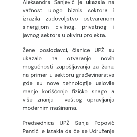
Aleksandra Šanjević je ukazala na
važnost uloge biznis sektora i
izrazila zadovoljstvo ostvarenom
sinergijom civilnog, privatnog i
javnog sektora u okviru projekta.
Žene poslodavci, članice UPŽ su
ukazale na otvaranje novih
mogućnosti zapošljavanja za žene,
na primer u sektoru građevinarstva
gde su nove tehnologije uslovile
manje korišćenje fizičke snage a
više znanja i veštog upravljanja
modernim mašinama.
Predsednica UPŽ Sanja Popović
Pantić je istakla da će se Udruženje