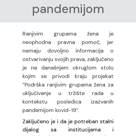
pandemijom
Ranjivim grupama žena je
neophodna pravna pomoć, jer
nemaju dovoljno informacija o
ostvarivanju svojih prava, zaključeno
je na današnjem okruglom stolu
kojim se privodi kraju projekat
“Podrška ranjivim grupama žena za
uključivanje u tržište rada u
kontekstu posledica izazvanih
pandemijom kovid-19”.
Zaključeno je i da je potreban stalni
dijalog sa institucijama i