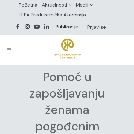
Početna
Aktuelnosti
Mediji
LEPA Preduzetnička Akademija
Publikacije
Prijavi se
Pomoć u
zapošljavanju
ženama
pogođenim