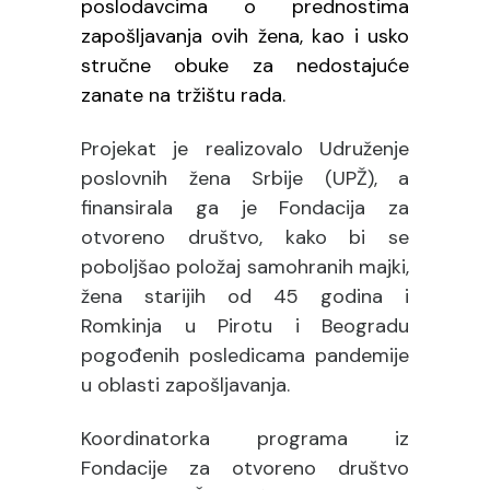
poslodavcima o
prednostima
zapošljavanja
ovih žena, kao i usko
stručne obuke za nedostajuće
zanate na tržištu rada.
Projekat je realizovalo Udruženje
poslovnih žena Srbije (UP
Ž
), a
finansirala ga je Fondacija za
otvoreno društvo, kako bi se
poboljšao položaj samohranih majki,
žena starijih od 45 godina i
Romkinja u Pirotu i Beogradu
pogođenih posledicama pandemije
u oblasti zapošljavanja.
Koordinatorka programa iz
Fondacije za otvoreno društvo