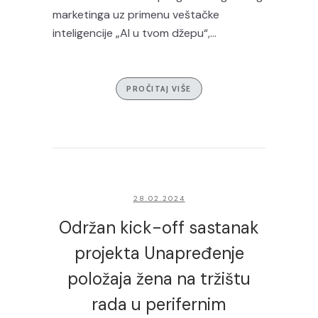
marketinga uz primenu veštačke
inteligencije „AI u tvom džepu“,...
PROČITAJ VIŠE
28.02.2024
Održan kick-off sastanak
projekta Unapređenje
položaja žena na tržištu
rada u perifernim