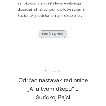
sa fokusom na kvalitativnu evaluaciju
dosadašnjih aktivnosti u pilot-regijama.
Sastanak je održan onlajn i okupio je...
PROČITAJ VIŠE
07.11.2025
Održan nastavak radionice
„AI u tvom džepu“ u
Šuričkoj Bajci