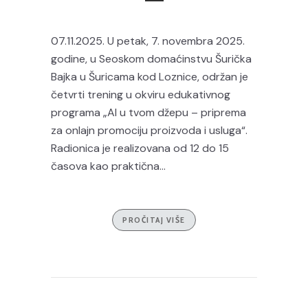
07.11.2025. U petak, 7. novembra 2025.
godine, u Seoskom domaćinstvu Šurička
Bajka u Šuricama kod Loznice, održan je
četvrti trening u okviru edukativnog
programa „AI u tvom džepu – priprema
za onlajn promociju proizvoda i usluga“.
Radionica je realizovana od 12 do 15
časova kao praktična...
PROČITAJ VIŠE