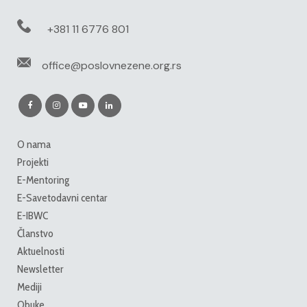
+381 11 6776 801
office@poslovnezene.org.rs
O nama
Projekti
E-Mentoring
E-Savetodavni centar
E-IBWC
Članstvo
Aktuelnosti
Newsletter
Mediji
Obuke