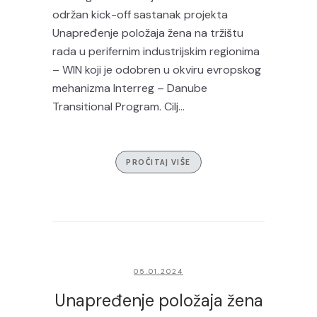
održan kick-off sastanak projekta
Unapređenje položaja žena na tržištu
rada u perifernim industrijskim regionima
– WIN koji je odobren u okviru evropskog
mehanizma Interreg – Danube
Transitional Program. Cilj...
PROČITAJ VIŠE
05.01.2024
Unapređenje položaja žena