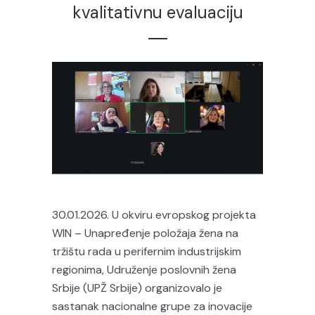
kvalitativnu evaluaciju
30.01.2026. U okviru evropskog projekta
WIN – Unapređenje položaja žena na
tržištu rada u perifernim industrijskim
regionima, Udruženje poslovnih žena
Srbije (UPŽ Srbije) organizovalo je
sastanak nacionalne grupe za inovacije