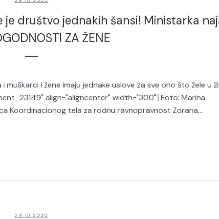
29.10.2020
je društvo jednakih šansi! Ministarka naj
OGODNOSTI ZA ŽENE
a i muškarci i žene imaju jednake uslove za sve ono što žele u ž
ment_23149" align="aligncenter" width="300"] Foto: Marina
ica Koordinacionog tela za rodnu ravnopravnost Zorana...
29.10.2020