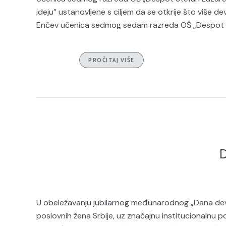
ideju” ustanovljene s ciljem da se otkrije što više 
Enčev učenica sedmog sedam razreda OŠ „Despot Ste
PROČITAJ VIŠE
D
U obeležavanju jubilarnog međunarodnog „Dana devoj
poslovnih žena Srbije, uz značajnu institucionalnu 