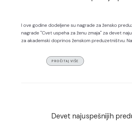
I ove godine dodeljene su nagrade za žensko preduz
nagrade "Cvet uspeha za ženu zmaja" za devet najusp
za akademski doprinos ženskom preduzetništvu. Na sv
PROČITAJ VIŠE
Devet najuspešnijih pred