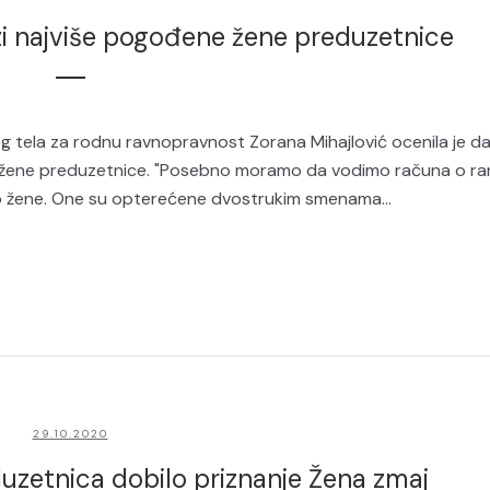
izi najviše pogođene žene preduzetnice
 tela za rodnu ravnopravnost Zorana Mihajlović ocenila je da
e žene preduzetnice. "Posebno moramo da vodimo računa o ran
to žene. One su opterećene dvostrukim smenama...
29.10.2020
uzetnica dobilo priznanje Žena zmaj