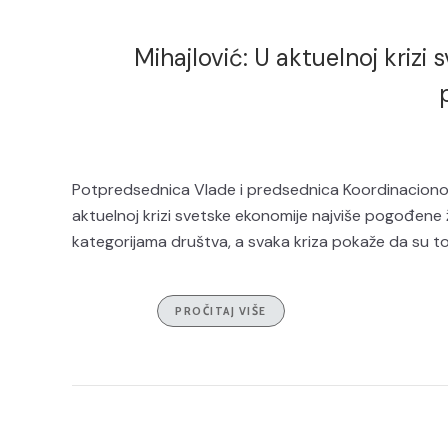
Mihajlović: U aktuelnoj kriz
Potpredsednica Vlade i predsednica Koordinacionog
aktuelnoj krizi svetske ekonomije najviše pogođen
kategorijama društva, a svaka kriza pokaže da su 
PROČITAJ VIŠE