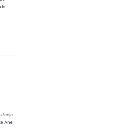
eda
ruženje
rke Ane