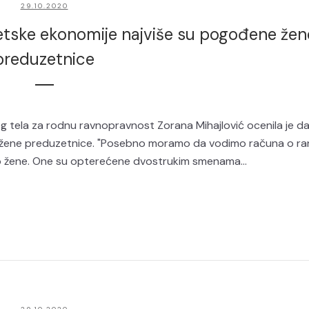
29.10.2020
svetske ekonomije najviše su pogođene žen
preduzetnice
 tela za rodnu ravnopravnost Zorana Mihajlović ocenila je da
e žene preduzetnice. "Posebno moramo da vodimo računa o ran
to žene. One su opterećene dvostrukim smenama...