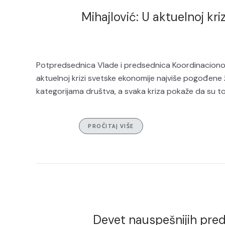
Mihajlović: U aktuelnoj kr
Potpredsednica Vlade i predsednica Koordinacionog
aktuelnoj krizi svetske ekonomije najviše pogođen
kategorijama društva, a svaka kriza pokaže da su 
PROČITAJ VIŠE
Devet nauspešnijih pred