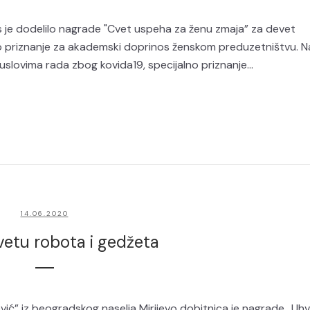
 je dodelilo nagrade "Cvet uspeha za ženu zmaja” za devet
lno priznanje za akademski doprinos ženskom preduzetništvu. N
uslovima rada zbog kovida19, specijalno priznanje...
14.06.2020
vetu robota i gedžeta
ć” iz beogradskog naselja Mirijevo dobitnica je nagrade „Uhv