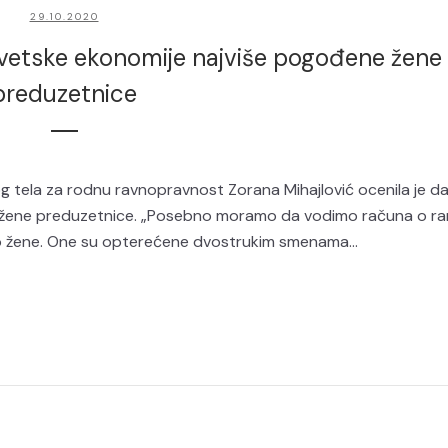
29.10.2020
i svetske ekonomije najviše pogođene žene
preduzetnice
 tela za rodnu ravnopravnost Zorana Mihajlović ocenila je da
e žene preduzetnice. „Posebno moramo da vodimo računa o ran
to žene. One su opterećene dvostrukim smenama...