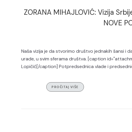
ZORANA MIHAJLOVIĆ: Vizija Srbije 
NOVE P
Naša vizija je da stvorimo društvo jednakih šansi i d
urade, u svim sferama društva. [caption id="attach
Lopičić[/caption] Potpredsednica vlade i predsedn
PROČITAJ VIŠE