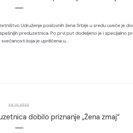
etništvo Udruženje poslovnih žena Srbije u sredu uveče je dod
ešnijih preduzetnica. Po prvi put dodeljeno je i specijalno pr
ečanosti koja je upriličena u...
28.10.2020
uzetnica dobilo priznanje „Žena zmaj“