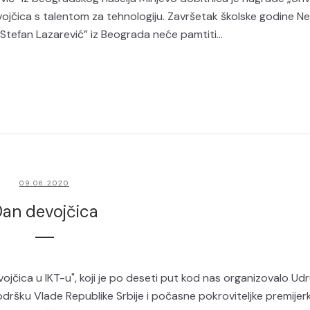
devojčica s talentom za tehnologiju. Završetak školske godine N
fan Lazarević” iz Beograda neće pamtiti...
09.06.2020
an devojčica
čica u IKT-u", koji je po deseti put kod nas organizovalo Ud
podršku Vlade Republike Srbije i počasne pokroviteljke premije