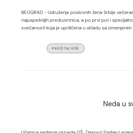
BEOGRAD - Udruženje poslovnih žena Srbije večeras
najuspešnijih preduzetnica, a po prvi put i specija
svečanosti koja je upriličena u skladu sa izmenjenim 
PROČITAJ VIŠE
Neda u s
Učenica sedmog razreda OŠ „Despot Stefan Lazarevi