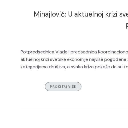
Mihajlović: U aktuelnoj krizi 
Potpredsednica Vlade i predsednica Koordinacionog
aktuelnoj krizi svetske ekonomije najviše pogođen
kategorijama društva, a svaka kriza pokaže da su 
PROČITAJ VIŠE