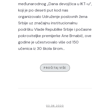
međunarodnog „Dana devojčica u IKT-u“,
koji je po deseti put kod nas
organizovalo Udruženje poslovnih žena
Srbije uz značajnu institucionalnu
podršku Vlade Republike Srbije i počasne
pokroviteljke premijerke Ane Brnabić, ove
godine je učestvovalo više od 150
učenica iz 30 škola širom...
PROČITAJ VIŠE
03.06.2020