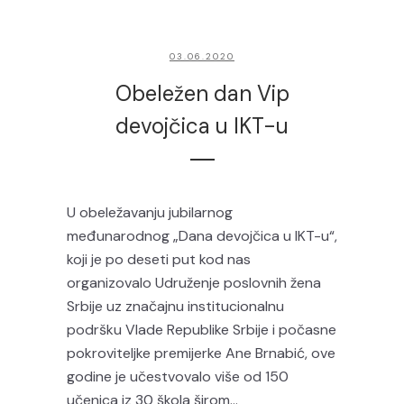
03.06.2020
Obeležen dan Vip
devojčica u IKT-u
U obeležavanju jubilarnog
međunarodnog „Dana devojčica u IKT-u“,
koji je po deseti put kod nas
organizovalo Udruženje poslovnih žena
Srbije uz značajnu institucionalnu
podršku Vlade Republike Srbije i počasne
pokroviteljke premijerke Ane Brnabić, ove
godine je učestvovalo više od 150
učenica iz 30 škola širom...