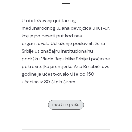
U obeležavanju jubilarnog
međunarodnog „Dana devojčica u IKT-u“,
koji je po deseti put kod nas
organizovalo Udruženje poslovnih žena
Srbije uz značajnu institucionalnu
podršku Vlade Republike Srbije i počasne
pokroviteljke premijerke Ane Brnabić, ove
godine je učestvovalo više od 150
učenica iz 30 škola širom...
PROČITAJ VIŠE