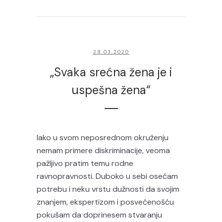
28.03.2020
„Svaka srećna žena je i
uspešna žena“
Iako u svom neposrednom okruženju
nemam primere diskriminacije, veoma
pažljivo pratim temu rodne
ravnopravnosti. Duboko u sebi osećam
potrebu i neku vrstu dužnosti da svojim
znanjem, ekspertizom i posvećenošću
pokušam da doprinesem stvaranju