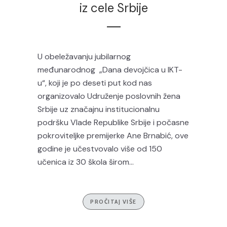
iz cele Srbije
U obeležavanju jubilarnog
međunarodnog „Dana devojčica u IKT-
u“, koji je po deseti put kod nas
organizovalo Udruženje poslovnih žena
Srbije uz značajnu institucionalnu
podršku Vlade Republike Srbije i počasne
pokroviteljke premijerke Ane Brnabić, ove
godine je učestvovalo više od 150
učenica iz 30 škola širom...
PROČITAJ VIŠE