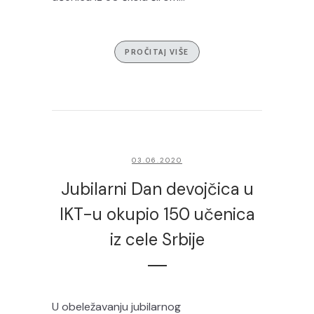
PROČITAJ VIŠE
03.06.2020
Jubilarni Dan devojčica u
IKT-u okupio 150 učenica
iz cele Srbije
U obeležavanju jubilarnog