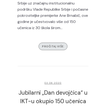
Srbije uz značajnu institucionalnu
podršku Vlade Republike Srbije i počasne
pokroviteljke premijerke Ane Brnabić, ove
godine je učestvovalo više od 150
učenica iz 30 škola širom...
PROČITAJ VIŠE
03.06.2020
Jubilarni „Dan devojčica“ u
IKT-u okupio 150 učenica