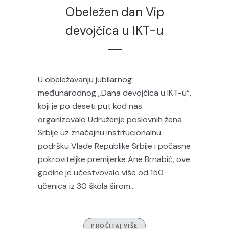
Obeležen dan Vip
devojčica u IKT-u
U obeležavanju jubilarnog
međunarodnog „Dana devojčica u IKT-u“,
koji je po deseti put kod nas
organizovalo Udruženje poslovnih žena
Srbije uz značajnu institucionalnu
podršku Vlade Republike Srbije i počasne
pokroviteljke premijerke Ane Brnabić, ove
godine je učestvovalo više od 150
učenica iz 30 škola širom...
PROČITAJ VIŠE