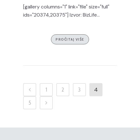
[gallery columns="1" link="file" size="full"
ids="20374,20375"] Izvor: BizLife...
PROČITAJ VIŠE
4
1
2
3
5