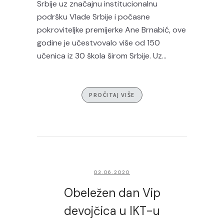
Srbije uz značajnu institucionalnu
podršku Vlade Srbije i počasne
pokroviteljke premijerke Ane Brnabić, ove
godine je učestvovalo više od 150
učenica iz 30 škola širom Srbije. Uz...
PROČITAJ VIŠE
03.06.2020
Obeležen dan Vip
devojčica u IKT-u