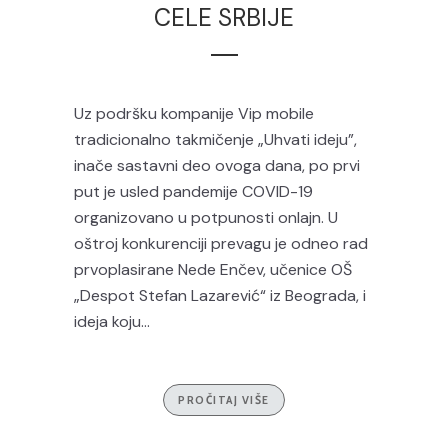
CELE SRBIJE
Uz podršku kompanije Vip mobile
tradicionalno takmičenje „Uhvati ideju”,
inače sastavni deo ovoga dana, po prvi
put je usled pandemije COVID-19
organizovano u potpunosti onlajn. U
oštroj konkurenciji prevagu je odneo rad
prvoplasirane Nede Enčev, učenice OŠ
„Despot Stefan Lazarević“ iz Beograda, i
ideja koju...
PROČITAJ VIŠE