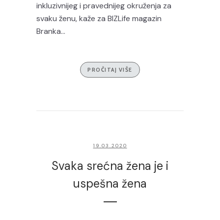
inkluzivnijeg i pravednijeg okruženja za
svaku ženu, kaže za BIZLife magazin
Branka...
PROČITAJ VIŠE
19.03.2020
Svaka srećna žena je i
uspešna žena