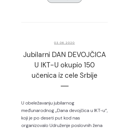
03.06.2020
Jubilarni DAN DEVOJČICA
U IKT-U okupio 150
učenica iz cele Srbije
U obeležavanju jubilarnog
međunarodnog „Dana devojčica u IKT-u“,
koji je po deseti put kod nas
organizovalo Udruženje poslovnih žena