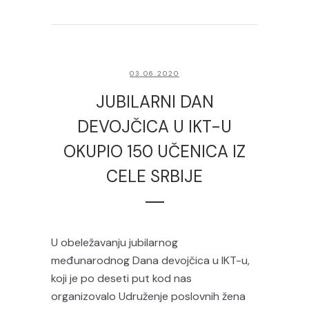
03.06.2020
JUBILARNI DAN
DEVOJČICA U IKT-U
OKUPIO 150 UČENICA IZ
CELE SRBIJE
U obeležavanju jubilarnog
međunarodnog Dana devojčica u IKT-u,
koji je po deseti put kod nas
organizovalo Udruženje poslovnih žena