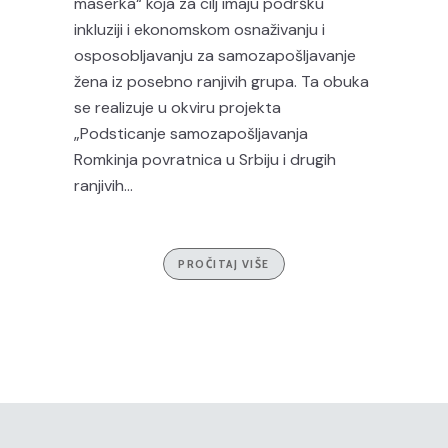
maserka“ koja za cilj imaju podršku
inkluziji i ekonomskom osnaživanju i
osposobljavanju za samozapošljavanje
žena iz posebno ranjivih grupa. Ta obuka
se realizuje u okviru projekta
„Podsticanje samozapošljavanja
Romkinja povratnica u Srbiju i drugih
ranjivih...
PROČITAJ VIŠE