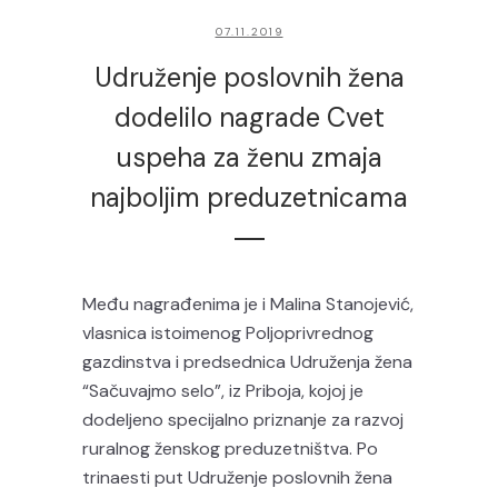
07.11.2019
Udruženje poslovnih žena
dodelilo nagrade Cvet
uspeha za ženu zmaja
najboljim preduzetnicama
Među nagrađenima je i Malina Stanojević,
vlasnica istoimenog Poljoprivrednog
gazdinstva i predsednica Udruženja žena
“Sačuvajmo selo”, iz Priboja, kojoj je
dodeljeno specijalno priznanje za razvoj
ruralnog ženskog preduzetništva. Po
trinaesti put Udruženje poslovnih žena