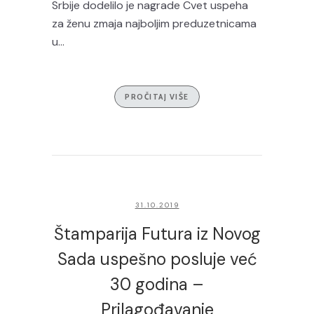
Srbije dodelilo je nagrade Cvet uspeha
za ženu zmaja najboljim preduzetnicama
u...
PROČITAJ VIŠE
31.10.2019
Štamparija Futura iz Novog
Sada uspešno posluje već
30 godina –
Prilagođavanje