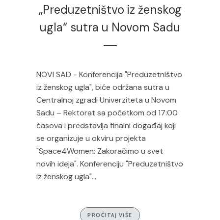
„Preduzetništvo iz ženskog
ugla“ sutra u Novom Sadu
NOVI SAD - Konferencija "Preduzetništvo
iz ženskog ugla", biće održana sutra u
Centralnoj zgradi Univerziteta u Novom
Sadu – Rektorat sa početkom od 17:00
časova i predstavlja finalni događaj koji
se organizuje u okviru projekta
"Space4Women: Zakoračimo u svet
novih ideja". Konferenciju "Preduzetništvo
iz ženskog ugla"...
PROČITAJ VIŠE