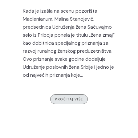
Kada je izašla na scenu pozorišta
Madlenianum, Malina Stanojević,
predsednica Udruženja žena Sačuvajmo
selo iz Priboja ponela je titulu „žena zmaj“
kao dobitnica specijalnog priznanja za
razvoj ruralnog ženskog preduzetništva.
Ovo priznanje svake godine dodeljuje
Udruženje poslovnih žena Srbije i jedno je
od najvećih priznanja koje...
PROČITAJ VIŠE