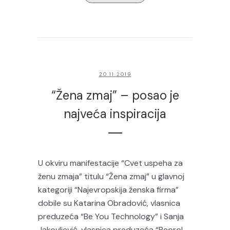
20.11.2019
“Žena zmaj” – posao je
najveća inspiracija
U okviru manifestacije “Cvet uspeha za
ženu zmaja” titulu “Žena zmaj” u glavnoj
kategoriji “Najevropskija ženska firma”
dobile su Katarina Obradović, vlasnica
preduzeća “Be You Technology” i Sanja
Jakovljević, vlasnica preduzeća “Beorol