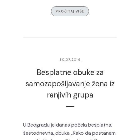
PROČITAJ VIŠE
30.07.2019
Besplatne obuke za
samozapošljavanje žena iz
ranjivih grupa
U Beogradu je danas počela besplatna,
šestodnevna, obuka „Kako da postanem