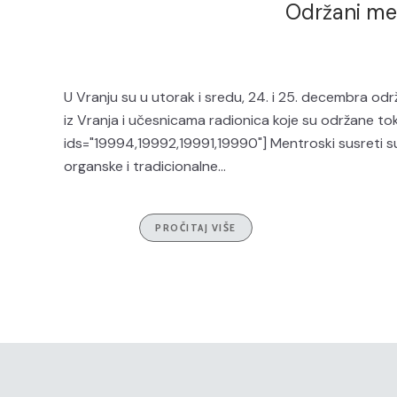
Održani men
U Vranju su u utorak i sredu, 24. i 25. decembra od
iz Vranja i učesnicama radionica koje su održane t
ids="19994,19992,19991,19990"] Mentroski susreti 
organske i tradicionalne...
PROČITAJ VIŠE