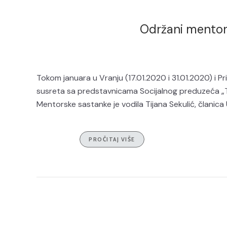
Održani mentorsk
Tokom januara u Vranju (17.01.2020 i 31.01.2020) i P
susreta sa predstavnicama Socijalnog preduzeća „Trad
Mentorske sastanke je vodila Tijana Sekulić, članica U
PROČITAJ VIŠE