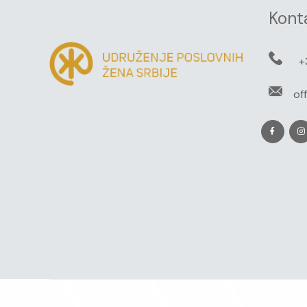
Kont
+
of