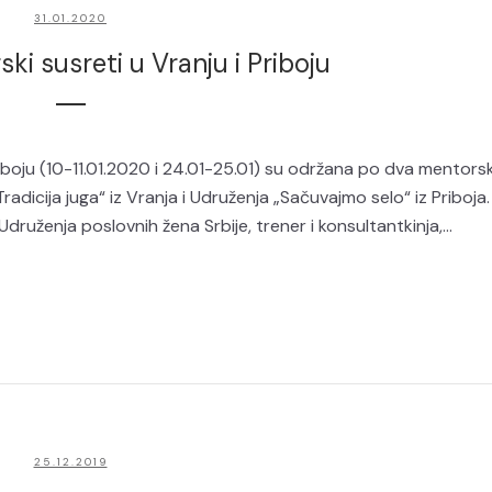
31.01.2020
i susreti u Vranju i Priboju
riboju (10-11.01.2020 i 24.01-25.01) su održana po dva mentors
icija juga“ iz Vranja i Udruženja „Sačuvajmo selo“ iz Priboja.
druženja poslovnih žena Srbije, trener i konsultantkinja,...
25.12.2019