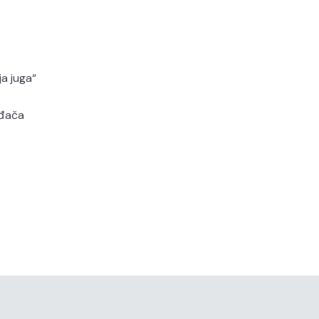
a juga“
ođača