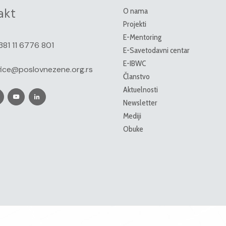
akt
O nama
Projekti
E-Mentoring
381 11 6776 801
E-Savetodavni centar
E-IBWC
fice@poslovnezene.org.rs
Članstvo
Aktuelnosti
Newsletter
Mediji
Obuke