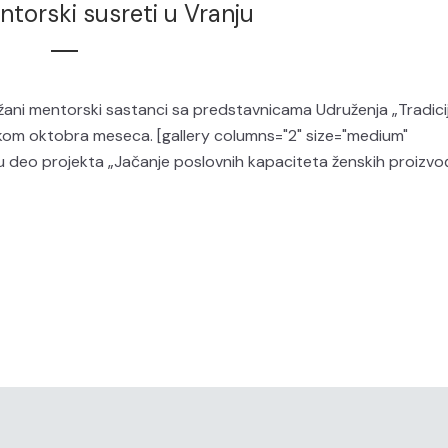
torski susreti u Vranju
ržani mentorski sastanci sa predstavnicama Udruženja „Tradicij
okom oktobra meseca. [gallery columns="2" size="medium"
su deo projekta „Jačanje poslovnih kapaciteta ženskih proizv