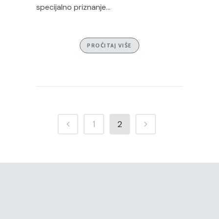
specijalno priznanje...
PROČITAJ VIŠE
2
1