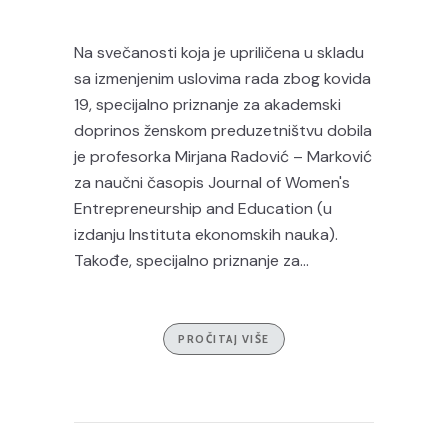
Na svečanosti koja je upriličena u skladu
sa izmenjenim uslovima rada zbog kovida
19, specijalno priznanje za akademski
doprinos ženskom preduzetništvu dobila
je profesorka Mirjana Radović – Marković
za naučni časopis Journal of Women's
Entrepreneurship and Education (u
izdanju Instituta ekonomskih nauka).
Takođe, specijalno priznanje za...
PROČITAJ VIŠE