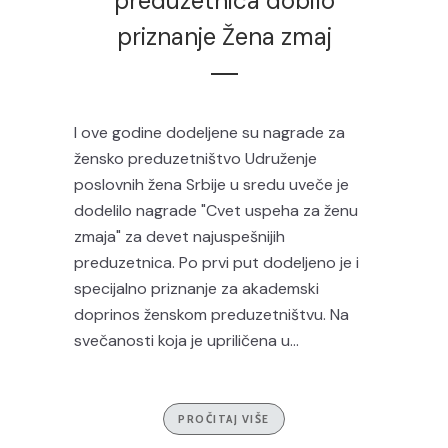
preduzetnica dobilo
priznanje Žena zmaj
I ove godine dodeljene su nagrade za
žensko preduzetništvo Udruženje
poslovnih žena Srbije u sredu uveče je
dodelilo nagrade "Cvet uspeha za ženu
zmaja" za devet najuspešnijih
preduzetnica. Po prvi put dodeljeno je i
specijalno priznanje za akademski
doprinos ženskom preduzetništvu. Na
svečanosti koja je upriličena u...
PROČITAJ VIŠE