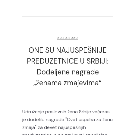
29.10.2020
ONE SU NAJUSPEŠNIJE
PREDUZETNICE U SRBIJI:
Dodeljene nagrade
„ženama zmajevima“
Udruženje poslovnih žena Srbije večeras
je dodelilo nagrade "Cvet uspeha za ženu
zmaja" za devet najuspešnijih