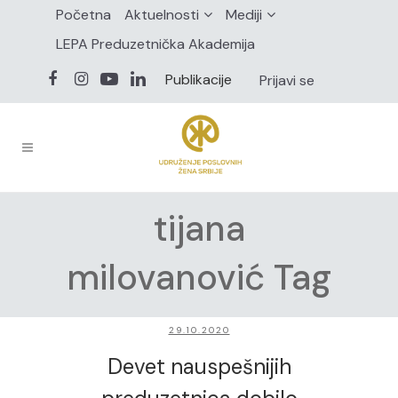
Početna
Aktuelnosti
Mediji
LEPA Preduzetnička Akademija
Publikacije
Prijavi se
tijana
milovanović Tag
29.10.2020
Devet nauspešnijih