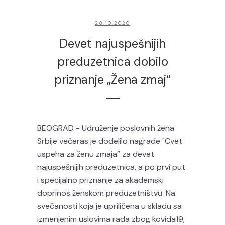
28.10.2020
Devet najuspešnijih
preduzetnica dobilo
priznanje „Žena zmaj“
BEOGRAD - Udruženje poslovnih žena
Srbije večeras je dodelilo nagrade "Cvet
uspeha za ženu zmaja” za devet
najuspešnijih preduzetnica, a po prvi put
i specijalno priznanje za akademski
doprinos ženskom preduzetništvu. Na
svečanosti koja je upriličena u skladu sa
izmenjenim uslovima rada zbog kovida19,