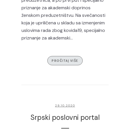
preduzetnica, a po prvi put i specijalno
priznanje za akademski doprinos
ženskom preduzetništvu. Na svečanosti
koja je upriličena u skladu sa izmenjenim
uslovima rada zbog kovida19, specijalno
priznanje za akademski...
PROČITAJ VIŠE
29.10.2020
Srpski poslovni portal