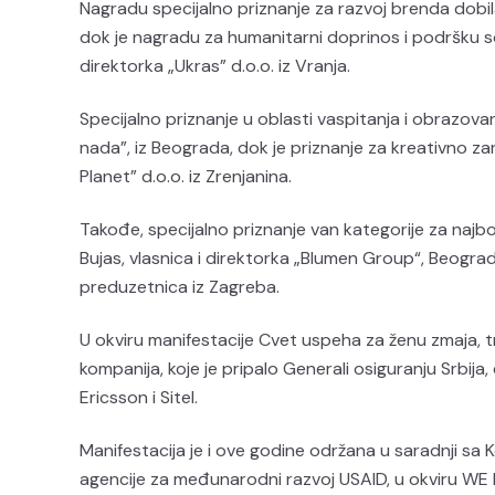
Nagradu specijalno priznanje za razvoj brenda dobila j
dok je nagradu za humanitarni doprinos i podršku so
direktorka „Ukras” d.o.o. iz Vranja.
Specijalno priznanje u oblasti vaspitanja i obrazova
nada”, iz Beograda, dok je priznanje za kreativno zan
Planet” d.o.o. iz Zrenjanina.
Takođe, specijalno priznanje van kategorije za najbo
Bujas, vlasnica i direktorka „Blumen Group“, Beograd
preduzetnica iz Zagreba.
U okviru manifestacije Cvet uspeha za ženu zmaja, 
kompanija, koje je pripalo Generali osiguranju Srbi
Ericsson i Sitel.
Manifestacija je i ove godine održana u saradnji s
agencije za međunarodni razvoj USAID, u okviru WE 