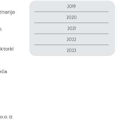
2019
znanje
2020
a
h
2021
2022
ektorki
2023
zeća
.o. iz