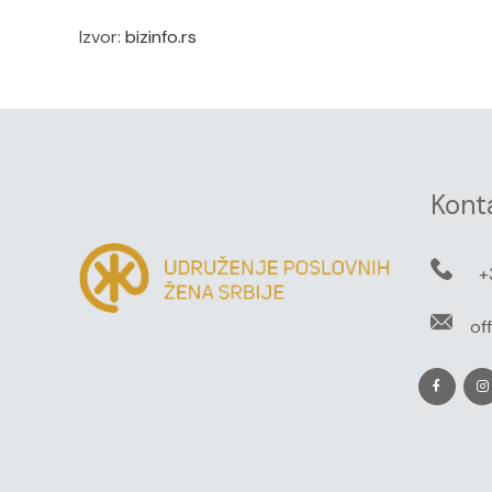
Izvor:
bizinfo.rs
Kont
+
of