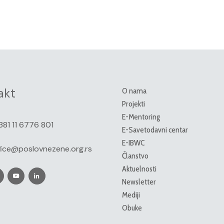
akt
O nama
Projekti
E-Mentoring
381 11 6776 801
E-Savetodavni centar
E-IBWC
fice@poslovnezene.org.rs
Članstvo
Aktuelnosti
Newsletter
Mediji
Obuke