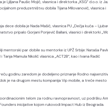
e Ljiljana Paušic Mojić, vlasnica i direktorka „KSG” d.o.o. iz Ja
cijalnom preduzetništvu dobila Tijana Milovanović, vlasnica i
nja dece dobila je Nada Mašić, vlasnica PU „Dečja kuća – Ljubav
atstvo pripalo Gorjani Ponjević Ballani, vlasnici i direktorki „
lji mentorski par dobile su mentorke iz UPŽ Srbije: Nataša Pavl
 i Tanja Mamula Nikolić vlasnica „ACT2B“, kao i Ivana Radić
treću godinu zaredom je dodeljeno priznanje Rodno najsenzitiv
ja, dok je na drugom mestu kompanija Vip mobile, a treće mesto
a Koordinacionim telom za rodnu ravnopravnost, uz podršku Am
Founders inicijative kojom rukovodi Impact Hub iz Beograda.