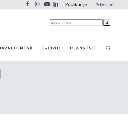
Publikacije
Prijavi se
Search
for:
DAVNI CENTAR
E-IBWC
ČLANSTVO
l