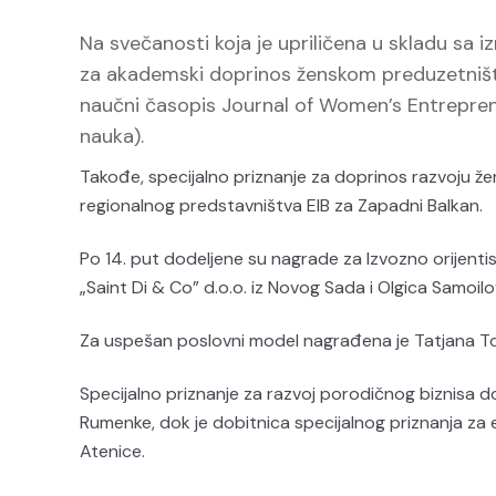
Na svečanosti koja je upriličena u skladu sa 
za akademski doprinos ženskom preduzetništv
naučni časopis Journal of Women’s Entrepren
nauka).
Takođe, specijalno priznanje za doprinos razvoju že
regionalnog predstavništva EIB za Zapadni Balkan.
Po 14. put dodeljene su nagrade za Izvozno orijenti
„Saint Di & Co” d.o.o. iz Novog Sada i Olgica Samoilo
Za uspešan poslovni model nagrađena je Tatjana Tod
Specijalno priznanje za razvoj porodičnog biznisa dob
Rumenke, dok je dobitnica specijalnog priznanja za e
Atenice.