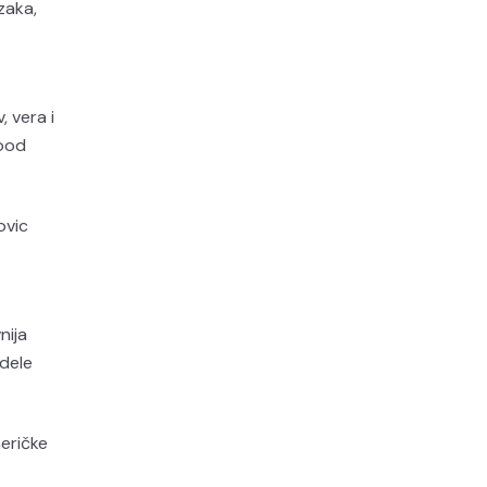
zaka,
, vera i
Wood
ovic
nija
 dele
eričke