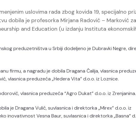
izmenjenim uslovima rada zbog kovida 19, specijalno pri
u dobila je profesorka Mirjana Radović – Marković z
eurship and Education (u izdanju Instituta ekonomski
nskog preduzetništva u Srbiji dodeljeno je Dubravki Negre, dir
sanu firmu, a nagradu je dobila Dragana Čalija, vlasnica predu
vić, vlasnica preduzeća „Hedera Vita” d.o.o. iz Loznice.
orović, vlasnica preduzeća “Agro Dukat” d.o.o. iz Zrenjanina.
ila je Dragana Vulić, suvlasnica i direktorka „Mirex” d.o.o. iz
ko inovativnost Vesna Baur, suvlasnica i direktorka „Basna” d.o