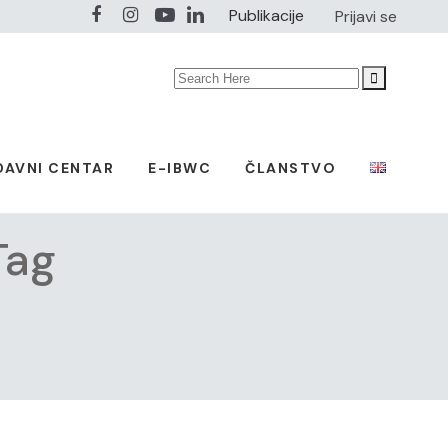
Publikacije
Prijavi se
Search
for:
DAVNI CENTAR
E-IBWC
ČLANSTVO
Tag