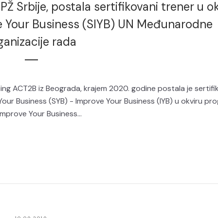
Ž Srbije, postala sertifikovani trener u o
e Your Business (SIYB) UN Međunarodne
ganizacije rada
ting ACT2B iz Beograda, krajem 2020. godine postala je sertifi
our Business (SYB) - Improve Your Business (IYB) u okviru pr
mprove Your Business...