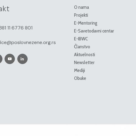
akt
O nama
Projekti
E-Mentoring
381 11 6776 801
E-Savetodavni centar
E-IBWC
fice@poslovnezene.org.rs
Članstvo
Aktuelnosti
Newsletter
Mediji
Obuke