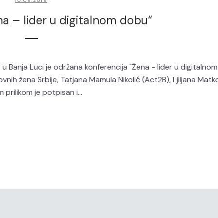
10.09.2019
na – lider u digitalnom dobu“
 u Banja Luci je održana konferencija "Žena - lider u digitalno
vnih žena Srbije, Tatjana Mamula Nikolić (Act2B), Ljiljana Matk
rilikom je potpisan i...