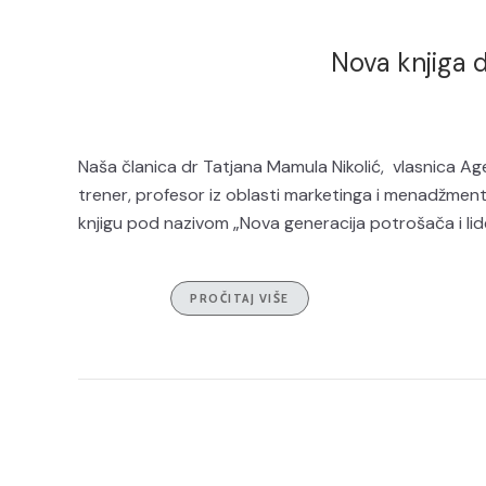
Nova knjiga 
Naša članica dr Tatjana Mamula Nikolić, vlasnica Age
trener, profesor iz oblasti marketinga i menadžmen
knjigu pod nazivom „Nova generacija potrošača i lide
PROČITAJ VIŠE