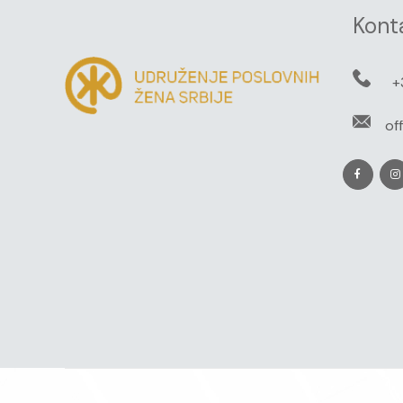
Kont
+
of