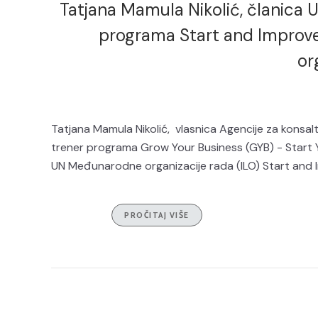
Tatjana Mamula Nikolić, članica UP
programa Start and Improv
or
Tatjana Mamula Nikolić, vlasnica Agencije za konsal
trener programa Grow Your Business (GYB) - Start Y
UN Međunarodne organizacije rada (ILO) Start and I
PROČITAJ VIŠE