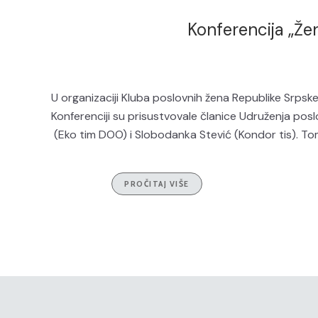
Konferencija „Že
U organizaciji Kluba poslovnih žena Republike Srpske
Konferenciji su prisustvovale članice Udruženja poslo
(Eko tim DOO) i Slobodanka Stević (Kondor tis). Tom p
PROČITAJ VIŠE