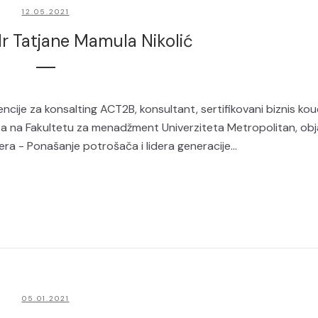
12.05.2021
dr Tatjane Mamula Nikolić
ncije za konsalting ACT2B, konsultant, sertifikovani biznis kouč
ta na Fakultetu za menadžment Univerziteta Metropolitan, obja
ra - Ponašanje potrošača i lidera generacije...
05.01.2021