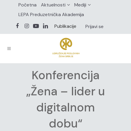
Početna
Aktuelnosti
Mediji
LEPA Preduzetnička Akademija
Publikacije
Prijavi se
Konferencija
„Žena – lider u
digitalnom
dobu“