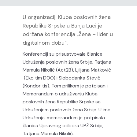
U organizaciji Kluba poslovnih žena
Republike Srpske u Banja Luci je
održana konferencija „Žena – lider u
digitalnom dobu“.
Konferenciji su prisustvovale članice
Udruženja poslovnih žena Srbije, Tatjana
Mamula Nikolić (Act2B), Ljiljana Matković
(Eko tim DOO) i Slobodanka Stević
(Kondor tis). Tom prilikom je potpisan i
Memorandum o udruživanju Kluba
poslovnih žena Republike Srpske sa
Udruženjem poslovnih žena Srbije. U ime
Udruženja, memorandum je potpisala
članica Upravnog odbora UPŽ Srbije,
Tatjana Mamula Nikolić.