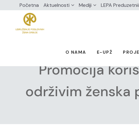
Početna
Aktuelnosti
Mediji
LEPA Preduzetni
O NAMA
E-UPŽ
PROJE
Promocija koriš
održivim ženska 