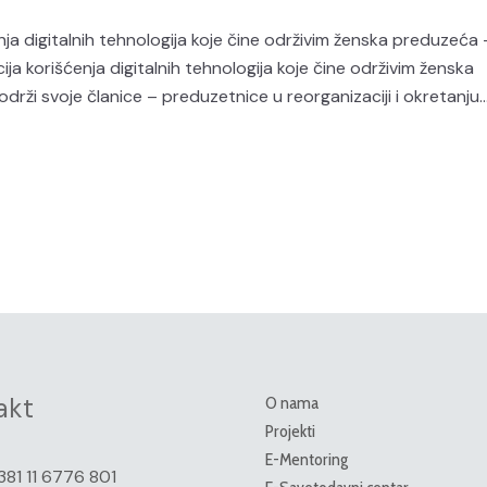
 digitalnih tehnologija koje čine održivim ženska preduzeća 
 korišćenja digitalnih tehnologija koje čine održivim ženska
ži svoje članice – preduzetnice u reorganizaciji i okretanju..
akt
O nama
Projekti
E-Mentoring
381 11 6776 801