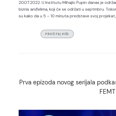
20.07.2022. U Institutu Mihajlo Pupin danas je održ
biznis anđelima, koji će se održati u septmbru. Tokom
su kako da u 5 – 10 minuta predstave svoj projekat, z
PROČITAJ VIŠE
Prva epizoda novog serijala podkast
FEMTE