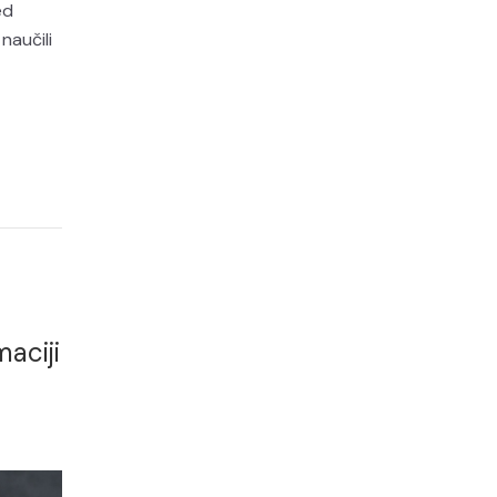
ed
naučili
maciji