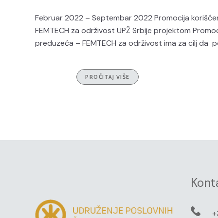
Februar 2022 – Septembar 2022 Promocija korišćenja
FEMTECH za održivost UPŽ Srbije projektom Promocija
preduzeća – FEMTECH za održivost ima za cilj da podr
PROČITAJ VIŠE
Kont
+