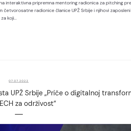
ana interaktivna pripremna mentoring radionica za pitching pr
 četvorosatne radionice članice UPŽ Srbije i njihovi zaposleni 
a koji...
07.07.2022
a UPŽ Srbije „Priče o digitalnoj transfor
CH za održivost“