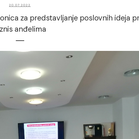
20.07.2022
nica za predstavljanje poslovnih ideja p
iznis anđelima