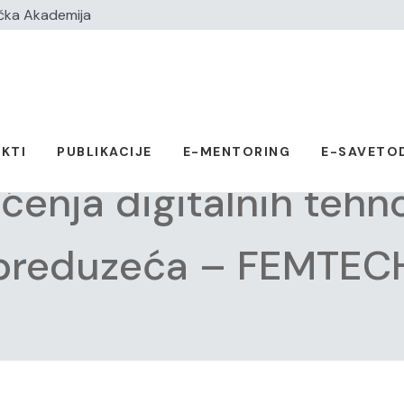
čka Akademija
KTI
PUBLIKACIJE
E-MENTORING
E-SAVETO
ćenja digitalnih tehno
preduzeća – FEMTECH