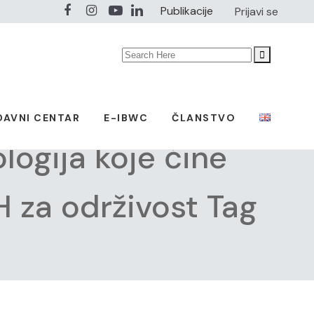
Publikacije
Prijavi se
Search
for:
DAVNI CENTAR
E-IBWC
ČLANSTVO
logija koje čine
 za održivost Tag