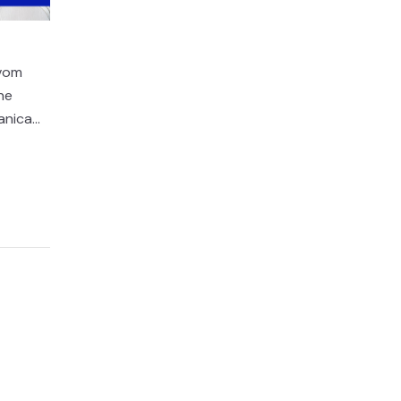
ivom
ne
nica...