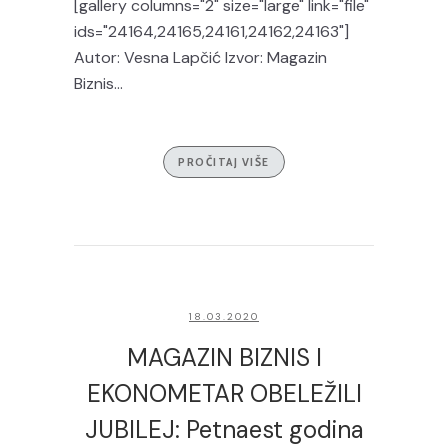
[gallery columns="2" size="large" link="file"
ids="24164,24165,24161,24162,24163"]
Autor: Vesna Lapčić Izvor: Magazin
Biznis...
PROČITAJ VIŠE
18.03.2020
MAGAZIN BIZNIS I
EKONOMETAR OBELEŽILI
JUBILEJ: Petnaest godina