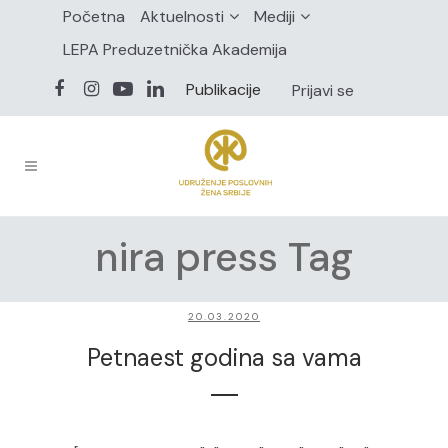
Početna
Aktuelnosti
Mediji
LEPA Preduzetnička Akademija
Publikacije
Prijavi se
nira press Tag
20.03.2020
Petnaest godina sa vama