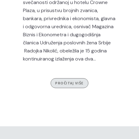
svečanosti održanoj u hotelu Crowne
Plaza, u prisustvu brojnih zvanica,
bankara, privrednika i ekonomista, glavna
i odgovorna urednica, osnivač Magazina
Biznis i Ekonometra i dugogodišnja
članica Udruženja poslovnih žena Srbije
Radojka Nikolić, obeležila je 15 godina
kontinuiranog izlaženja ova dva...
PROČITAJ VIŠE