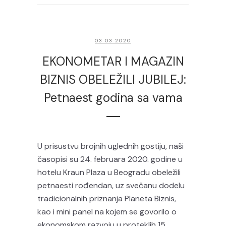
03.03.2020
EKONOMETAR I MAGAZIN
BIZNIS OBELEŽILI JUBILEJ:
Petnaest godina sa vama
U prisustvu brojnih uglednih gostiju, naši
časopisi su 24. februara 2020. godine u
hotelu Kraun Plaza u Beogradu obeležili
petnaesti rođendan, uz svečanu dodelu
tradicionalnih priznanja Planeta Biznis,
kao i mini panel na kojem se govorilo o
ekonomskom razvoju u proteklih 15