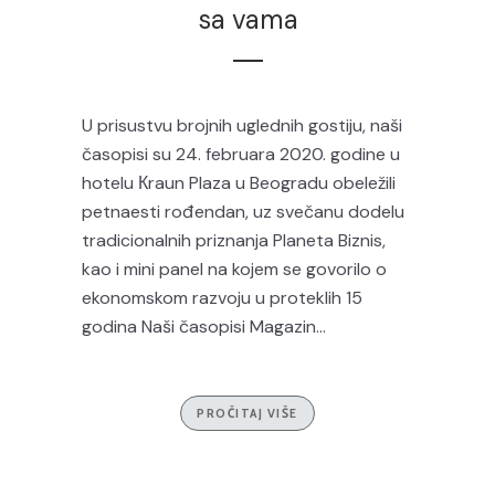
sa vama
U prisustvu brojnih uglednih gostiju, naši
časopisi su 24. februara 2020. godine u
hotelu Кraun Plaza u Beogradu obeležili
petnaesti rođendan, uz svečanu dodelu
tradicionalnih priznanja Planeta Biznis,
kao i mini panel na kojem se govorilo o
ekonomskom razvoju u proteklih 15
godina Naši časopisi Magazin...
PROČITAJ VIŠE