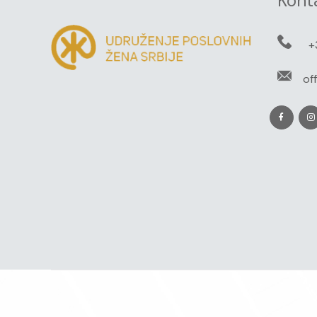
Kont
+
of