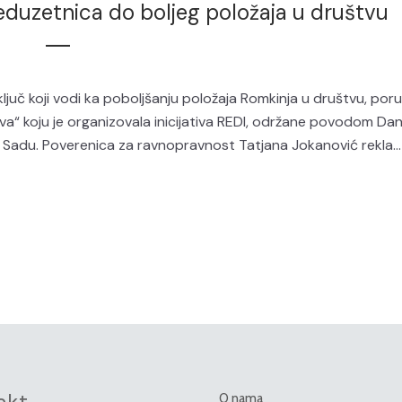
uzetnica do boljeg položaja u društvu
juč koji vodi ka poboljšanju položaja Romkinja u društvu, poru
va“ koju je organizovala inicijativa REDI, održane povodom Da
Sadu. Poverenica za ravnopravnost Tatjana Jokanović rekla...
O nama