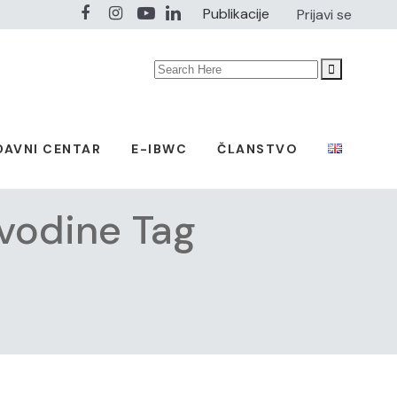
Publikacije
Prijavi se
Search
for:
DAVNI CENTAR
E-IBWC
ČLANSTVO
vodine Tag