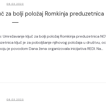
08.03.2023
uč za bolji položaj Romkinja preduzetnica
 Umrežavanje ključ za bolji položaj Romkinja preduzetnica NO
etnica ključ je za poboljšanje njihovog položaja u društvu, o
oju je povodom Dana žena organizovala inicijativa REDI. Na...
08.03.2023