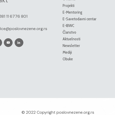
akt
Projekti
E-Mentoring
381 11 6776 801
E-Savetodavni centar
E-IBWC
fice@poslovnezene.org.rs
Članstvo
Aktuelnosti
Newsletter
Mediji
Obuke
© 2022 Copyright
poslovnezene.org.rs