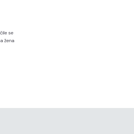
čile se
na žena