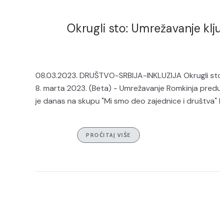
Okrugli sto: Umrežavanje klj
08.03.2023. DRUŠTVO-SRBIJA-INKLUZIJA Okrugli sto:
8. marta 2023. (Beta) - Umrežavanje Romkinja preduz
je danas na skupu "Mi smo deo zajednice i društva" k
PROČITAJ VIŠE