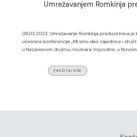
Umrežavanjem Romkinja pred
08.03.2023. Umrežavanje Romkinja preduzetnica je kl
učesnice konferencije „Mi smo deo zajednice i društ
u Nezavisnom društvu novinara Vojvodine, u Novom 
PROČITAJ VIŠE