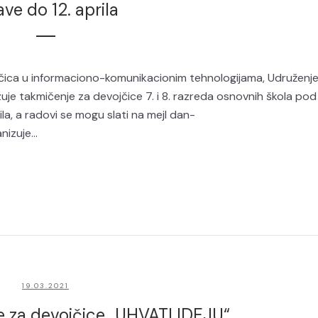
jave do 12. aprila
ca u informaciono-komunikacionim tehnologijama, Udruženj
je takmičenje za devojčice 7. i 8. razreda osnovnih škola pod
ila, a radovi se mogu slati na mejl dan-
izuje...
19.03.2021
e za devojčice „UHVATI IDEJU“