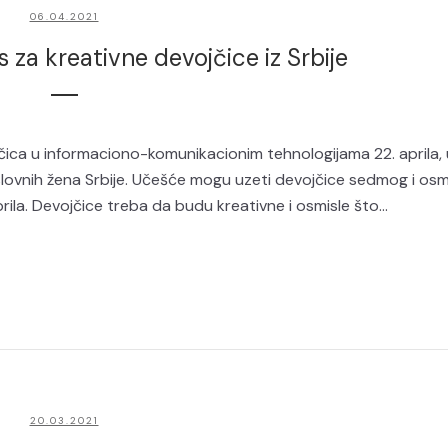
06.04.2021
s za kreativne devojčice iz Srbije
 u informaciono-komunikacionim tehnologijama 22. aprila, 
poslovnih žena Srbije. Učešće mogu uzeti devojčice sedmog i os
ila. Devojčice treba da budu kreativne i osmisle što...
20.03.2021