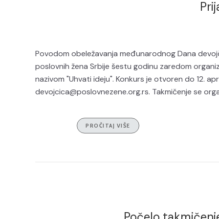
Pri
Povodom obeležavanja međunarodnog Dana devojči
poslovnih žena Srbije šestu godinu zaredom organizu
nazivom "Uhvati ideju". Konkurs je otvoren do 12. apr
devojcica@poslovnezene.org.rs. Takmičenje se organ
PROČITAJ VIŠE
Počelo takmičenj