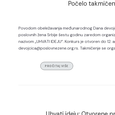
Počelo takmičenj
Povodom obeležavanja međunarodnog Dana devojči
poslovnih žena Srbije šestu godinu zaredom organizu
nazivom „UHVATI IDEJU“. Konkurs je otvoren do 12. ap
devojcica@poslovnezene.org.rs. Takmičenje se organ
PROČITAJ VIŠE
Uhvati ideju: Otvorene p