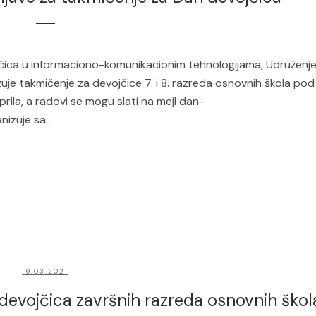
ca u informaciono-komunikacionim tehnologijama, Udruženj
je takmičenje za devojčice 7. i 8. razreda osnovnih škola pod
rila, a radovi se mogu slati na mejl dan-
izuje sa...
19.03.2021
devojčica završnih razreda osnovnih škol