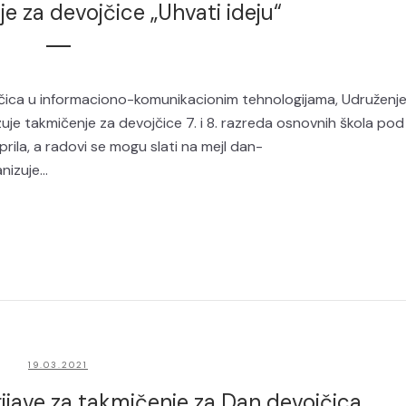
e za devojčice „Uhvati ideju“
ca u informaciono-komunikacionim tehnologijama, Udruženj
je takmičenje za devojčice 7. i 8. razreda osnovnih škola pod
rila, a radovi se mogu slati na mejl dan-
izuje...
19.03.2021
rijave za takmičenje za Dan devojčica