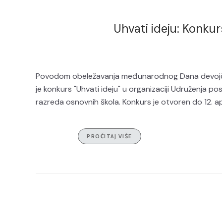
Uhvati ideju: Konkur
Povodom obeležavanja međunarodnog Dana devojčica
je konkurs "Uhvati ideju" u organizaciji Udruženja 
razreda osnovnih škola. Konkurs je otvoren do 12. apr
PROČITAJ VIŠE