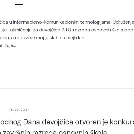
ca u informaciono-komunikacionim tehnologijama, Udruženj
je takmičenje za devojčice 7. i 8. razreda osnovnih škola pod
rila, a radovi se mogu slati na mejl dan-
izuje...
18.03.2021
dnog Dana devojčica otvoren je konkur
 završnih razreda osnovnih škola