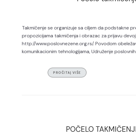
Takmičenje se organizuje sa ciljem da podstakne pre
propozicijama takmičenja i obrazac za prijavu devoj
http://www.poslovnezene.org.rs/. Povodom obelež
komunikacionim tehnologijama, Udruženje poslovnih 
PROČITAJ VIŠE
POČELO TAKMIČENJE