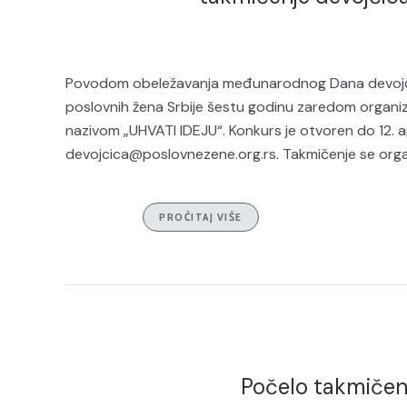
Povodom obeležavanja međunarodnog Dana devojči
poslovnih žena Srbije šestu godinu zaredom organizu
nazivom „UHVATI IDEJU“. Konkurs je otvoren do 12. ap
devojcica@poslovnezene.org.rs. Takmičenje se organ
PROČITAJ VIŠE
Počelo takmičenj