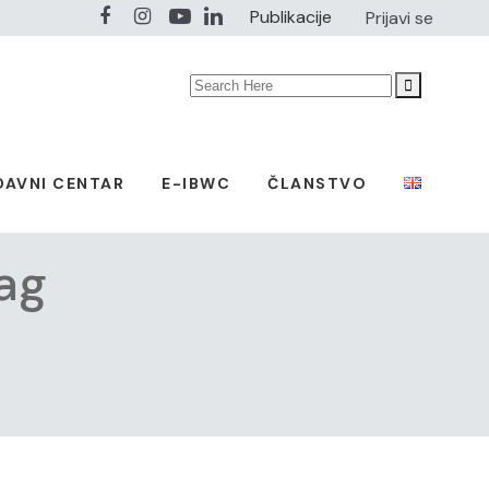
Publikacije
Prijavi se
Search
for:
DAVNI CENTAR
E-IBWC
ČLANSTVO
Tag