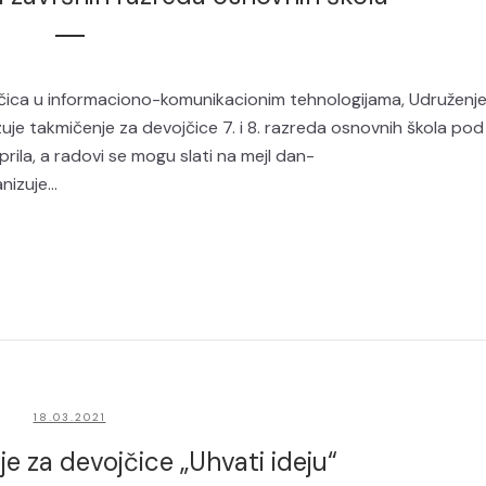
ca u informaciono-komunikacionim tehnologijama, Udruženj
je takmičenje za devojčice 7. i 8. razreda osnovnih škola pod
rila, a radovi se mogu slati na mejl dan-
izuje...
18.03.2021
e za devojčice „Uhvati ideju“