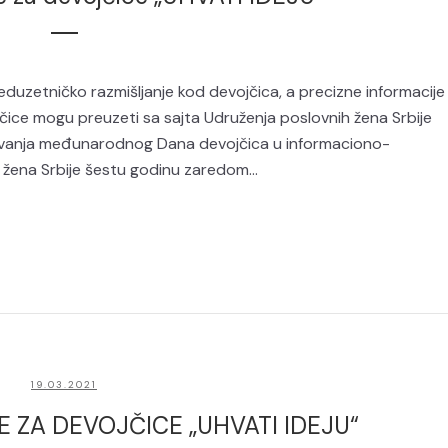
duzetničko razmišljanje kod devojčica, a precizne informacije
čice mogu preuzeti sa sajta Udruženja poslovnih žena Srbije
avanja međunarodnog Dana devojčica u informaciono-
žena Srbije šestu godinu zaredom...
19.03.2021
 ZA DEVOJČICE „UHVATI IDEJU“