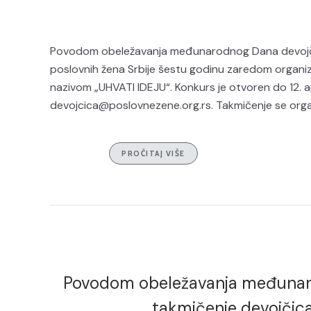
Povodom obeležavanja međunarodnog Dana devojči
poslovnih žena Srbije šestu godinu zaredom organizu
nazivom „UHVATI IDEJU“. Konkurs je otvoren do 12. ap
devojcica@poslovnezene.org.rs. Takmičenje se organ
PROČITAJ VIŠE
Povodom obeležavanja međunaro
takmičenje devojčica