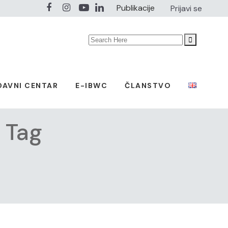
Publikacije
Prijavi se
Search
for:
DAVNI CENTAR
E-IBWC
ČLANSTVO
a Tag