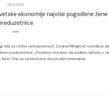
29.10.2020
i svetske ekonomije najviše pogođene žene
preduzetnice
 tela za rodnu ravnopravnost Zorana Mihajlović ocenila je da
e žene preduzetnice. „Posebno moramo da vodimo računa o ran
to žene. One su opterećene dvostrukim smenama...