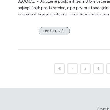
BEOGRAD - Udruženje poslovnih žena Srbije večeras
najuspešnijih preduzetnica, a po prvi put i specija
svečanosti koja je upriličena u skladu sa izmenjenim 
PROČITAJ VIŠE
3
4
Kont