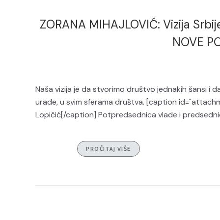
ZORANA MIHAJLOVIĆ: Vizija Srbije 
NOVE P
Naša vizija je da stvorimo društvo jednakih šansi i d
urade, u svim sferama društva. [caption id="attach
Lopičić[/caption] Potpredsednica vlade i predsedn
PROČITAJ VIŠE