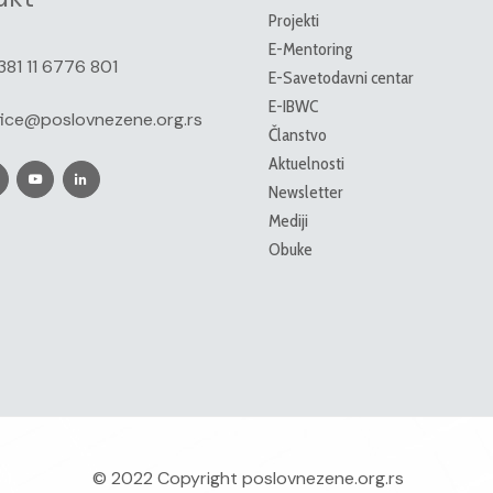
Projekti
E-Mentoring
381 11 6776 801
E-Savetodavni centar
E-IBWC
fice@poslovnezene.org.rs
Članstvo
Aktuelnosti
Newsletter
Mediji
Obuke
© 2022 Copyright
poslovnezene.org.rs