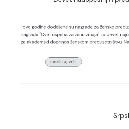
I ove godine dodeljene su nagrade za žensko preduz
nagrade "Cvet uspeha za ženu zmaja" za devet najusp
za akademski doprinos ženskom preduzetništvu. Na sv
PROČITAJ VIŠE
Srpsk