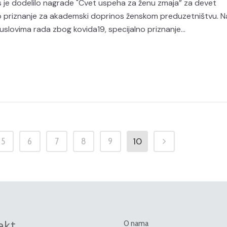
 je dodelilo nagrade "Cvet uspeha za ženu zmaja” za devet
lno priznanje za akademski doprinos ženskom preduzetništvu. N
uslovima rada zbog kovida19, specijalno priznanje...
10
5
6
7
8
9
akt
O nama