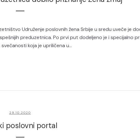
etništvo Udruženje poslovnih žena Srbije u sredu uveče je dod
ešnijih preduzetnica. Po prvi put dodeljeno je i specijalno pr
ečanosti koja je upriličena u...
29.10.2020
i poslovni portal