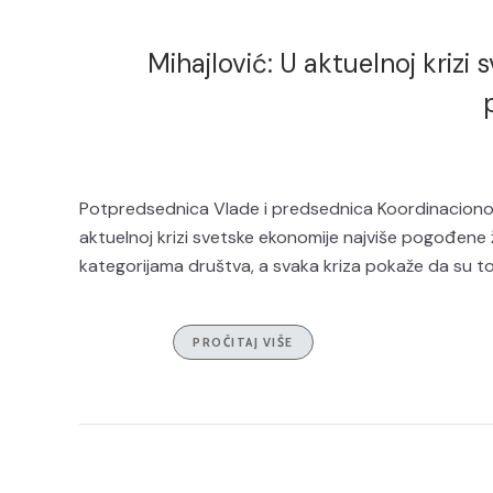
Mihajlović: U aktuelnoj kriz
Potpredsednica Vlade i predsednica Koordinacionog
aktuelnoj krizi svetske ekonomije najviše pogođen
kategorijama društva, a svaka kriza pokaže da su 
PROČITAJ VIŠE