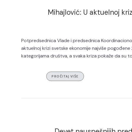
Mihajlović: U aktuelnoj kr
Potpredsednica Vlade i predsednica Koordinacionog
aktuelnoj krizi svetske ekonomije najviše pogođen
kategorijama društva, a svaka kriza pokaže da su 
PROČITAJ VIŠE
Devet nauspešnijih pred