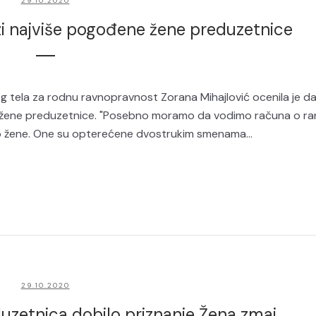
29.10.2020
izi najviše pogođene žene preduzetnice
 tela za rodnu ravnopravnost Zorana Mihajlović ocenila je da
e žene preduzetnice. "Posebno moramo da vodimo računa o ran
to žene. One su opterećene dvostrukim smenama...
29.10.2020
uzetnica dobilo priznanje Žena zmaj