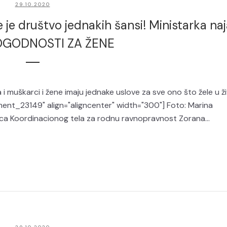
29.10.2020
je društvo jednakih šansi! Ministarka naj
OGODNOSTI ZA ŽENE
a i muškarci i žene imaju jednake uslove za sve ono što žele u ž
ment_23149" align="aligncenter" width="300"] Foto: Marina
ica Koordinacionog tela za rodnu ravnopravnost Zorana...