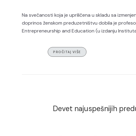
Na svečanosti koja je upriličena u skladu sa izmenj
doprinos ženskom preduzetništvu dobila je profeso
Entrepreneurship and Education (u izdanju Instituta
PROČITAJ VIŠE
Devet najuspešnijih pred