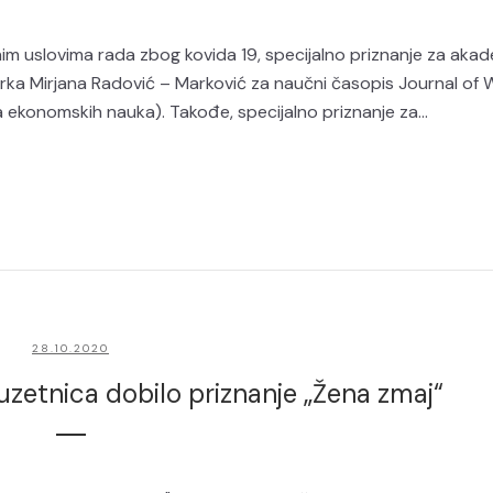
enim uslovima rada zbog kovida 19, specijalno priznanje za aka
rka Mirjana Radović – Marković za naučni časopis Journal of
 ekonomskih nauka). Takođe, specijalno priznanje za...
28.10.2020
uzetnica dobilo priznanje „Žena zmaj“