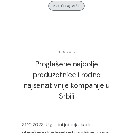
PROČITAJ VIŠE
31.10.2023
Proglašene najbolje
preduzetnice i rodno
najsenzitivnije kompanije u
Srbiji
31.10.2023. U godini jubileja, kada
obeležava dvadesetpetogodišnjicu svog