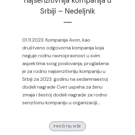
najsenzitivnija kompanija u
Srbiji – Nedeljnik
01.11.2023. Kompanija Avon, kao
društveno odgovorna kompanija koja
neguje rodnu ravnopravnost u svim
aspektima svog poslovanja, proglašena
je za rodno najsenzitivniju kompaniju u
Srbiji za 2023. godinu na sedamnaestoj
dodeli nagrade Cvet uspeha za ženu
zmaja i šestoj dodeli nagrade za rodno
senzitivnu kompaniju u organizaciji...
PROČITAJ VIŠE