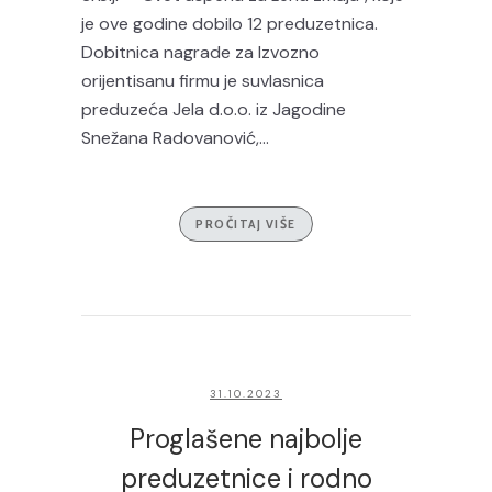
je ove godine dobilo 12 preduzetnica.
Dobitnica nagrade za Izvozno
orijentisanu firmu je suvlasnica
preduzeća Jela d.o.o. iz Jagodine
Snežana Radovanović,...
PROČITAJ VIŠE
31.10.2023
Proglašene najbolje
preduzetnice i rodno