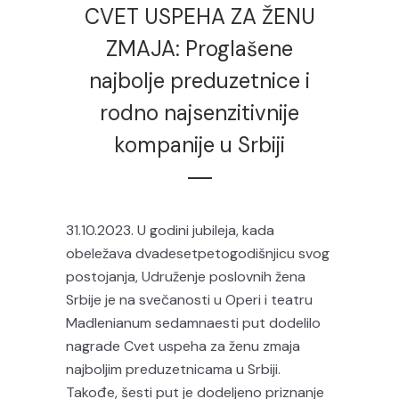
CVET USPEHA ZA ŽENU
ZMAJA: Proglašene
najbolje preduzetnice i
rodno najsenzitivnije
kompanije u Srbiji
31.10.2023. U godini jubileja, kada
obeležava dvadesetpetogodišnjicu svog
postojanja, Udruženje poslovnih žena
Srbije je na svečanosti u Operi i teatru
Madlenianum sedamnaesti put dodelilo
nagrade Cvet uspeha za ženu zmaja
najboljim preduzetnicama u Srbiji.
Takođe, šesti put je dodeljeno priznanje