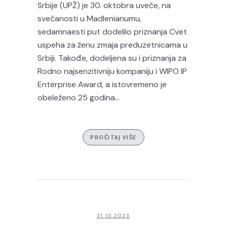
Srbije (UPŽ) je 30. oktobra uveče, na
svečanosti u Madlenianumu,
sedamnaesti put dodelilo priznanja Cvet
uspeha za ženu zmaja preduzetnicama u
Srbiji. Takođe, dodeljena su i priznanja za
Rodno najsenzitivniju kompaniju i WIPO IP
Enterprise Award, a istovremeno je
obeleženo 25 godina...
PROČITAJ VIŠE
31.10.2023