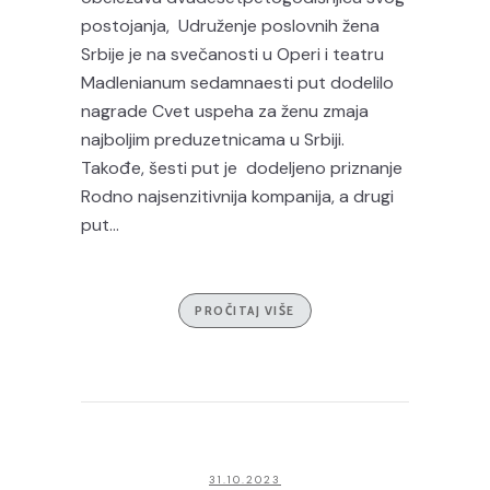
postojanja, Udruženje poslovnih žena
Srbije je na svečanosti u Operi i teatru
Madlenianum sedamnaesti put dodelilo
nagrade Cvet uspeha za ženu zmaja
najboljim preduzetnicama u Srbiji.
Takođe, šesti put je dodeljeno priznanje
Rodno najsenzitivnija kompanija, a drugi
put...
PROČITAJ VIŠE
31.10.2023