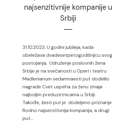
najsenzitivnije kompanije u
Srbiji
31.10.2023. U godini jubileja, kada
obeležava dvadesetpetogodišnjicu svog
postojanja, Udruženje poslovnih žena
Srbije je na svečanosti u Operi i teatru
Madlenianum sedamnaesti put dodelilo
nagrade Cvet uspeha za ženu zmaja
najboljim preduzetnicama u Srbiji.
Takođe, šesti put je dodeljeno priznanje
Rodno najsenzitivnija kompanija, a drugi
put...