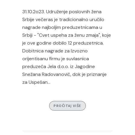
31.10.2o23. Udruženje poslovnih žena
Srbije večeras je tradicionalno uručilo
nagrade najboljim preduzetnicama u
Srbiji - "Cvet uspeha za ženu zmaja", koje
je ove godine dobilo 12 preduzetnica.
Dobitnica nagrade za Izvozno
orijentisanu firmu je suvlasnica
preduzeća Jela d.o.o. iz Jagodine
Snežana Radovanović, dok je priznanje
za Uspešan...
PROČITAJ VIŠE