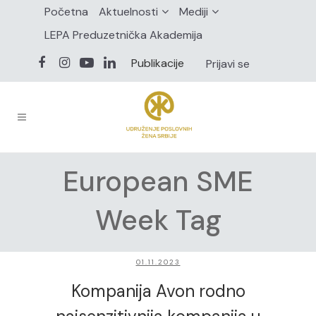
Početna
Aktuelnosti
Mediji
LEPA Preduzetnička Akademija
Publikacije
Prijavi se
European SME
Week Tag
01.11.2023
Kompanija Avon rodno