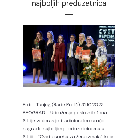
najboljih preduzetnica
Foto: Tanjug (Rade Prelić) 31.10.2023.
BEOGRAD - Udruženje poslovnih žena
Srbije večeras je tradicionalno uručilo
nagrade najboljim preduzetnicama u
Srbiji - "Cvet uspeha za ženu zmaja", koje