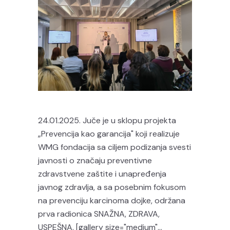
24.01.2025. Juče je u sklopu projekta
„Prevencija kao garancija" koji realizuje
WMG fondacija sa ciljem podizanja svesti
javnosti o značaju preventivne
zdravstvene zaštite i unapređenja
javnog zdravlja, a sa posebnim fokusom
na prevenciju karcinoma dojke, održana
prva radionica SNAŽNA, ZDRAVA,
USPEŠNA. [gallery size="medium"...