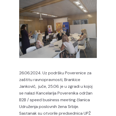
26.06.2024. Uz podršku Poverenice za
zaštitu ravnopravnosti, Brankice
Janković, juče, 25.06. je u zgradi u kojoj
se nalazi Kancelarija Poverenika održan
B2B / speed business meeting članica
Udruženja poslovnih žena Srbije.
Sastanak su otvorile predsednica UPŽ