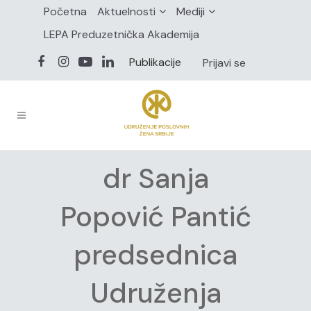
Početna
Aktuelnosti
Mediji
LEPA Preduzetnička Akademija
Publikacije
Prijavi se
dr Sanja
Popović Pantić
predsednica
Udruženja