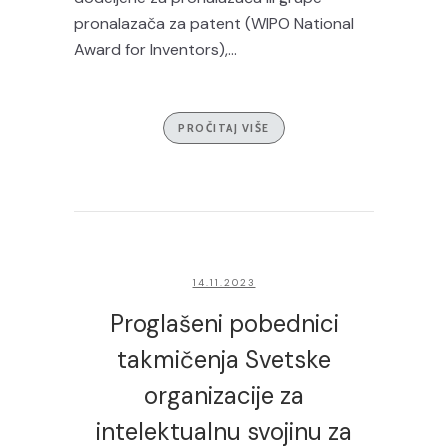
pronalazača za patent (WIPO National
Award for Inventors),...
PROČITAJ VIŠE
14.11.2023
Proglašeni pobednici
takmičenja Svetske
organizacije za
intelektualnu svojinu za