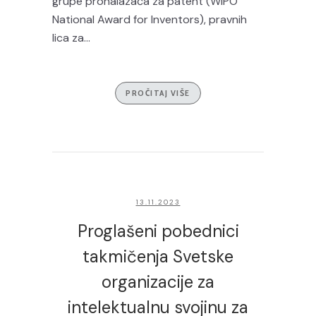
grupe pronalazača za patent (WIPO
National Award for Inventors), pravnih
lica za...
PROČITAJ VIŠE
13.11.2023
Proglašeni pobednici
takmičenja Svetske
organizacije za
intelektualnu svojinu za