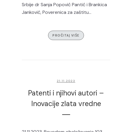
Srbije dr Sanja Popović Pantić i Brankica
Janković, Poverenica za zaštitu...
PROČITAJ VIŠE
21.11.2023
Patenti i njihovi autori –
Inovacije zlata vredne
21.11.2023. Povodom obeležavanja 103.