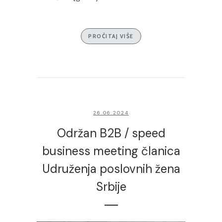
PROČITAJ VIŠE
26.06.2024
Održan B2B / speed
business meeting članica
Udruženja poslovnih žena
Srbije