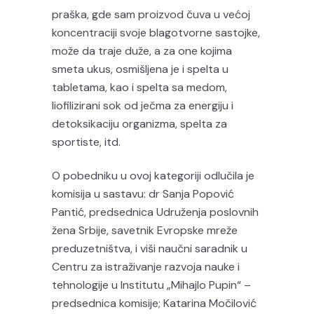
praška, gde sam proizvod čuva u većoj
koncentraciji svoje blagotvorne sastojke,
može da traje duže, a za one kojima
smeta ukus, osmišljena je i spelta u
tabletama, kao i spelta sa medom,
liofilizirani sok od ječma za energiju i
detoksikaciju organizma, spelta za
sportiste, itd.
O pobedniku u ovoj kategoriji odlučila je
komisija u sastavu: dr Sanja Popović
Pantić, predsednica Udruženja poslovnih
žena Srbije, savetnik Evropske mreže
preduzetništva, i viši naučni saradnik u
Centru za istraživanje razvoja nauke i
tehnologije u Institutu „Mihajlo Pupin“ –
predsednica komisije; Katarina Močilović