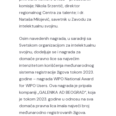
komisije; Nikola Srzentić, direktor
regionalnog Centra za talente; i dr.
Nataša Milojević, savetnik u Zavodu za
intelektualnu svojinu.
Osim navedenih nagrada, u saradnji sa
Svetskom organizacijom za intelektualnu
svojinu, dodeljuje se i nagrada za
domaće pravno lice sa najvećim
intenzitetom korišćenja međunarodnog
sistema registracije žigova tokom 2023.
godine – nagrada WIPO National Award
for WIPO Users. Ova nagrada je pripala
kompaniji „GALENIKA AD BEOGRAD“, koja
je tokom 2023. godine u odnosu na sva
domaća pravna lica imala najveći broj
međunarodno registrovanih žigova.