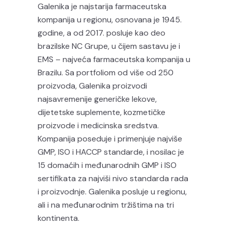
Galenika je najstarija farmaceutska
kompanija u regionu, osnovana je 1945.
godine, a od 2017. posluje kao deo
brazilske NC Grupe, u čijem sastavu je i
EMS – najveća farmaceutska kompanija u
Brazilu. Sa portfoliom od više od 250
proizvoda, Galenika proizvodi
najsavremenije generičke lekove,
dijetetske suplemente, kozmetičke
proizvode i medicinska sredstva.
Kompanija poseduje i primenjuje najviše
GMP, ISO i HACCP standarde, i nosilac je
15 domaćih i međunarodnih GMP i ISO
sertifikata za najviši nivo standarda rada
i proizvodnje. Galenika posluje u regionu,
ali i na međunarodnim tržištima na tri
kontinenta.