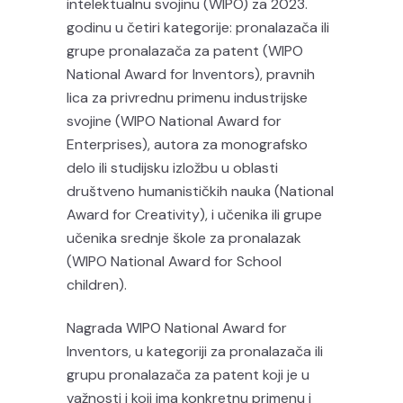
intelektualnu svojinu (WIPO) za 2023.
godinu u četiri kategorije: pronalazača ili
grupe pronalazača za patent (WIPO
National Award for Inventors), pravnih
lica za privrednu primenu industrijske
svojine (WIPO National Award for
Enterprises), autora za monografsko
delo ili studijsku izložbu u oblasti
društveno humanističkih nauka (National
Award for Creativity), i učenika ili grupe
učenika srednje škole za pronalazak
(WIPO National Award for School
children).
Nagrada WIPO National Award for
Inventors, u kategoriji za pronalazača ili
grupu pronalazača za patent koji je u
važnosti i koji ima konkretnu primenu i