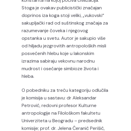
konstanta na kojoj počiva civilizacija.
Stoga je ovakav publicistički značajan
doprinos iza koga stoji veliki, „vukovski“
sakupljački rad od suštinskog značaja za
razumevanje čoveka i njegovog
opstanka u svetu. Autor je sakupio više
od hiljadu jezgrovitih antropoloških misli
posvećenih hlebu koje u lakonskim
izrazima sabiraju vekovnu narodnu
mudrost i osećanje simbioze života i
hleba.
O pobedniku za treću kategoriju odlučila
je komisija u sastavu: dr Aleksandar
Petrović, redovni profesor Kulturne
antropologije na Filološkom fakultetu
Univerziteta u Beogradu – predsednik
komisije; prof. dr. Jelena Ćeranić Perišić,