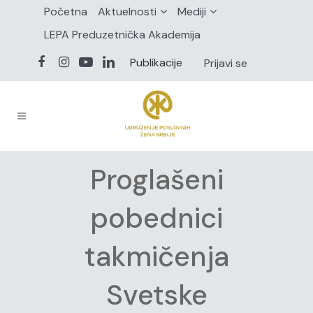
Početna
Aktuelnosti
Mediji
LEPA Preduzetnička Akademija
Publikacije
Prijavi se
Proglašeni
pobednici
takmičenja
Svetske