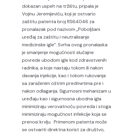
dokazan uspeh na tržištu, pripala je
Vojinu Jeremijeviću, koji je ostvario
zaštitu patenta broj RS64046 za
pronalazak pod nazivom „Poboljšani
uređaj za zaštitu i neutralisanje
medicinske igle”. Svrha ovog pronalaska
je smanjenje mogućnosti slučajne
povrede ubodom igle kod zdravstvenih
radnika, a koje nastaju tokom ili nakon
davanja injekcije, kao i tokom rukovanja
sa zaraženim oštrim predmetima pre i
nakon odlaganja. Sigurnosni mehanizam u
uređaju kao i sigurnosna ubodna igla
minimiziraju verovatnoću povreda i stoga
minimiziraju mogućnost infekcije koja se
prenosi krvlju. Primenom patenta može
se ostvariti direktna korist za društvo,