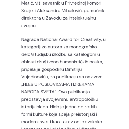
Matić, viši savetnik u Privrednoj komori
Srbije; i Aleksandra Mihailović, pomoćnik
direktora u Zavodu za intelektualnu
svojinu.
Nagrada National Award for Creativity, u
kategoriji za autora za monografsko
delo/studijsku izložbu sa katalogom u
oblasti društveno humanističkih nauka,
pripala je gospodinu Dimitriju
Vujadinoviću, za publikaciju sa nazivom:
„HLEB U POSLOVICAMA I IZREKAMA
NARODA SVETA”. Ova publikacija
predstavlja svojevrsnu antropološku
istoriju hleba. Hleb je jedna od retkih
formi kulture koja spaja preistorijski i
moderni svet i kao takav on je svakako