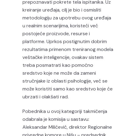
prepoznavati pokrete tela ispitanika. Uz
kreiranje uređaja, cilj je bio i osmisliti
metodologiju za upotrebu ovog uređaja
u realnim scenarijima, koristeći već
postojeće proizvode, resurse i
platforme. Uprkos postignutim dobrim
rezultatima primenom treniranog modela
veštačke inteligencije, ovakav sistem
treba posmatrati kao pomoćno
sredstvo koje ne može da zameni
stručnjake iz oblasti psihologije, već se
može koristiti samo kao sredstvo koje će
ubrzati i olakšati rad.
Pobednika u ovoj kategoriji takmičenja
odabrala je komisija u sastavu:
Aleksandar Milićević, direktor Regionalne
privredne komore u Nišu – predsednik