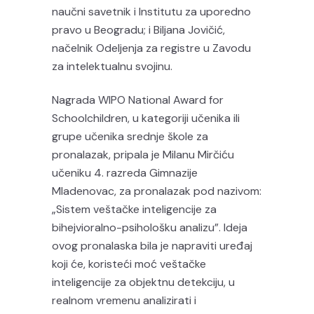
naučni savetnik i Institutu za uporedno
pravo u Beogradu; i Biljana Jovičić,
načelnik Odeljenja za registre u Zavodu
za intelektualnu svojinu.
Nagrada WIPO National Award for
Schoolchildren, u kategoriji učenika ili
grupe učenika srednje škole za
pronalazak, pripala je Milanu Mirčiću
učeniku 4. razreda Gimnazije
Mladenovac, za pronalazak pod nazivom:
„Sistem veštačke inteligencije za
bihejvioralno-psihološku analizu”. Ideja
ovog pronalaska bila je napraviti uređaj
koji će, koristeći moć veštačke
inteligencije za objektnu detekciju, u
realnom vremenu analizirati i