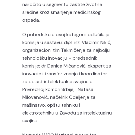
naročito u segmentu zaštite životne
sredine kroz smanjenje medicinskog
otpada.
O pobedniku u ovoj kategoriji odlučila je
komisija u sastavu: dipl. inž. Vladimir Nikić,
organizacioni tim Takmičenja za najbolju
tehnološku inovaciju – predsednik
komisije; dr Danica Mićanović, ekspert za
inovacije i transfer znanja i koordinator
za oblast intelektualne svojine u
Privrednoj komori Srbije; i Nataša
Milovanović, načelnik Odeljenja za
mašinstvo, opštu tehniku i
elektrotehniku u Zavodu za intelektualnu
svojinu.